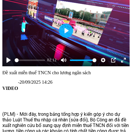
Phát
02:12
Phát
Tắt
Cài
Chế
Xe
Đề xuất miễn thuế TNCN cho lương ngân sách
tiếng
đặt
độ
toàn
-
20/09/2025 14:26
hình
màn
VIDEO
trong
hình
hình
(PLM) - Mới đây, trong bảng tổng hợp ý kiến góp ý cho dự
thảo Luật Thuế thu nhập cá nhân (sửa đổi), Bộ Công an đã đề
xuất nghiên cứu bổ sung quy định miễn thuế TNCN đối với tiền
lương, tiền công và các khoản có tính chất tiền công được trả