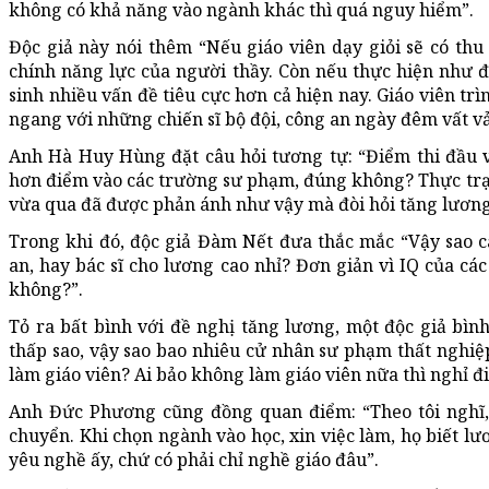
không có khả năng vào ngành khác thì quá nguy hiểm”.
Độc giả này nói thêm “Nếu giáo viên dạy giỏi sẽ có th
chính năng lực của người thầy. Còn nếu thực hiện như đ
sinh nhiều vấn đề tiêu cực hơn cả hiện nay. Giáo viên tr
ngang với những chiến sĩ bộ đội, công an ngày đêm vất vả 
Anh Hà Huy Hùng đặt câu hỏi tương tự: “Điểm thi đầu v
hơn điểm vào các trường sư phạm, đúng không? Thực trạn
vừa qua đã được phản ánh như vậy mà đòi hỏi tăng lương
Trong khi đó, độc giả Đàm Nết đưa thắc mắc “Vậy sao 
an, hay bác sĩ cho lương cao nhỉ? Đơn giản vì IQ của cá
không?”.
Tỏ ra bất bình với đề nghị tăng lương, một độc giả bình
thấp sao, vậy sao bao nhiêu cử nhân sư phạm thất nghiệp
làm giáo viên? Ai bảo không làm giáo viên nữa thì nghỉ đi
Anh Đức Phương cũng đồng quan điểm: “Theo tôi nghĩ
chuyển. Khi chọn ngành vào học, xin việc làm, họ biết lư
yêu nghề ấy, chứ có phải chỉ nghề giáo đâu”.