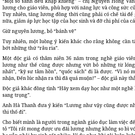
“Mọi so sánh đều khập khiễng” – chị Nguyễn Hồng Vân 
lương cho giáo viên, phù hợp với năng lực và công sức củ
Tuy nhiên, tăng lương đồng thời cũng phải có chế tài để
nữa, giảm áp lực học tập của học sinh và đỡ chi phí của cá
Giữ nguyên lương, bỏ “bánh vẽ”
Tuy nhiên, một luồng ý kiến khác cho rằng không cần t
bớt những thứ “râu ria”.
Một độc giả có thâm niên 36 năm trong nghề giáo viê
lương như thế cũng được nhưng vứt bỏ những từ lóng l
nhất”, “kỹ sư tâm hồn”, “quốc sách” đi là được. “Vì nó 
nhận, Đến lúc nhận ra thì đã quá muộn!” – độc giả này th
Độc giả khác đồng tình “Hãy xem dạy học như một nghề 
sang trọng”.
Anh Hà Thanh đưa ý kiến “Lương như vậy cũng được nhưn
thi thố đi”.
Cho biết mình là người trong ngành giáo dục làm việc đ
tỏ “Tôi rất mong được ưu đãi lương nhưng không so bì với 