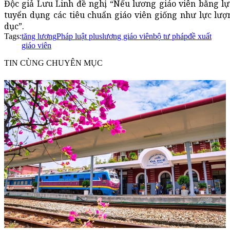
Độc giả Lưu Linh đề nghị “Nếu lương giáo viên bằng lự
tuyển dụng các tiêu chuẩn giáo viên giống như lực lượ
dục”.
Tags:
tăng lương
Pháp luật plus
lương giáo viên
bộ tư pháp
đề xuất
giáo viên
TIN CÙNG CHUYÊN MỤC