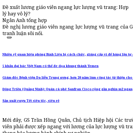
Đề xuất lương giáo viên ngang lực lượng vũ trang: Hợp
lý hay vô lý?
Ngân Anh tổng hợp
Đề nghị lương giáo viên ngang lực lượng vũ trang của 
tranh luận sôi nổi.
Nhiều sỹ quan biên phòng Bình Liêu bị cách chức, giáng cấp vì để hàng lậu tự 
5 khẩu đại bác Việt Nam có thể đe dọa khung thành Yemen
Giám đốc Bệnh viện Da liễu Trung ương, hơn 20 năm làm công tác từ thiện ch
Đông Triều (Quảng Ninh): Quán cà phê Sanfran Cisco rộng gần nghìn m2 nga
Sản xuất rượu Tết siêu tốc, siêu rẻ
Mới đây, GS Trần Hồng Quân, Chủ tịch Hiệp hội Các tr
viên phải được xếp ngang với lương của lực lượng vũ tra