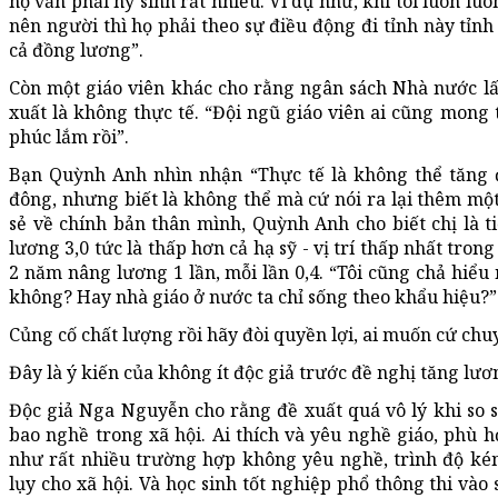
họ vẫn phải hy sinh rất nhiều. Ví dụ như, khi tôi luôn lu
nên người thì họ phải theo sự điều động đi tỉnh này tỉnh 
cả đồng lương”.
Còn một giáo viên khác cho rằng ngân sách Nhà nước lấ
xuất là không thực tế. “Đội ngũ giáo viên ai cũng mong
phúc lắm rồi”.
Bạn Quỳnh Anh nhìn nhận “Thực tế là không thể tăng đ
đông, nhưng biết là không thể mà cứ nói ra lại thêm một 
sẻ về chính bản thân mình, Quỳnh Anh cho biết chị là ti
lương 3,0 tức là thấp hơn cả hạ sỹ - vị trí thấp nhất tro
2 năm nâng lương 1 lần, mỗi lần 0,4. “Tôi cũng chả hiểu
không? Hay nhà giáo ở nước ta chỉ sống theo khẩu hiệu?”
Củng cố chất lượng rồi hãy đòi quyền lợi, ai muốn cứ chu
Đây là ý kiến của không ít độc giả trước đề nghị tăng lươ
Độc giả Nga Nguyễn cho rằng đề xuất quá vô lý khi so 
bao nghề trong xã hội. Ai thích và yêu nghề giáo, phù h
như rất nhiều trường hợp không yêu nghề, trình độ ké
lụy cho xã hội. Và học sinh tốt nghiệp phổ thông thi và