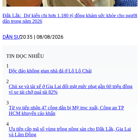
Đắk Lắk: Dự kiến chi hơn 1.180 tỷ đồng khám sức khỏe cho người
dân trong năm 2026
DÂN SỰ
20:35
|
08/08/2026
TIN ĐỌC NHIỀU
1
Độc đáo không gian nhà đá ở Lô Lô Chải
2
Chủ xe và tài xế ở Gia Lai đối mặt mức phạt gần 60 triệu đồng
vì xe tải chở quá tải 82%
3
Từ vụ tiếp nhận 47 công dân bị Mỹ trục xuất, Công an TP
HCM khuyến cáo khẩn
4
Ưu tiên cấp mã số vùng trồng nông sản cho Đắk Lắk, Gia Lai
và Lâm Đồng