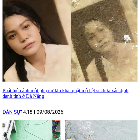
Phát hiện ảnh một phụ nữ khi khai quật mộ liệt sĩ chưa xác định
danh tính ở Đà Nẵng
DÂN SỰ
14:18
|
09/08/2026