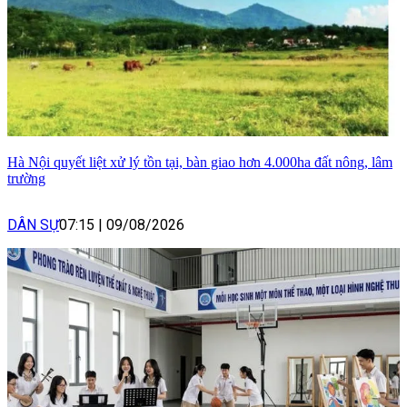
Hà Nội quyết liệt xử lý tồn tại, bàn giao hơn 4.000ha đất nông, lâm
trường
DÂN SỰ
07:15
|
09/08/2026