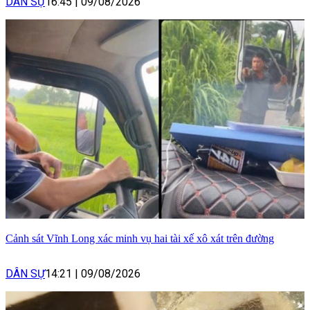
DÂN SỰ
16:45
|
09/08/2026
Cảnh sát Vĩnh Long xác minh vụ hai tài xế xô xát trên đường
DÂN SỰ
14:21
|
09/08/2026