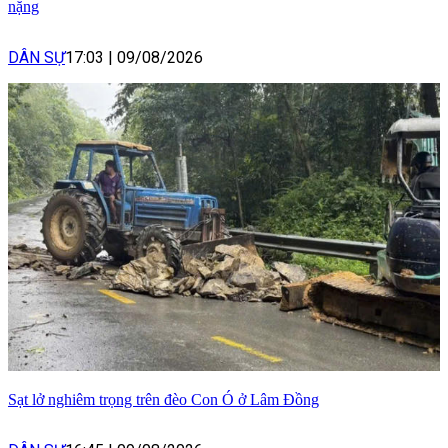
nặng
DÂN SỰ
17:03
|
09/08/2026
Sạt lở nghiêm trọng trên đèo Con Ó ở Lâm Đồng