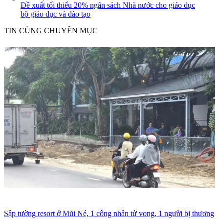
Đề xuất tối thiểu 20% ngân sách Nhà nước cho giáo dục
bộ giáo dục và đào tạo
TIN CÙNG CHUYÊN MỤC
Sập tường resort ở Mũi Né, 1 công nhân tử vong, 1 người bị thương