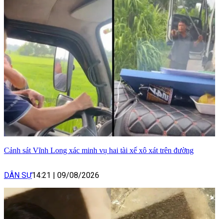
Cảnh sát Vĩnh Long xác minh vụ hai tài xế xô xát trên đường
DÂN SỰ
14:21
|
09/08/2026