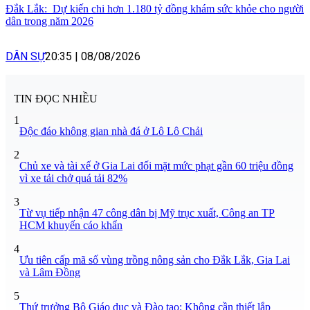
Đắk Lắk: Dự kiến chi hơn 1.180 tỷ đồng khám sức khỏe cho người
dân trong năm 2026
DÂN SỰ
20:35
|
08/08/2026
TIN ĐỌC NHIỀU
1
Độc đáo không gian nhà đá ở Lô Lô Chải
2
Chủ xe và tài xế ở Gia Lai đối mặt mức phạt gần 60 triệu đồng
vì xe tải chở quá tải 82%
3
Từ vụ tiếp nhận 47 công dân bị Mỹ trục xuất, Công an TP
HCM khuyến cáo khẩn
4
Ưu tiên cấp mã số vùng trồng nông sản cho Đắk Lắk, Gia Lai
và Lâm Đồng
5
Thứ trưởng Bộ Giáo dục và Đào tạo: Không cần thiết lắp