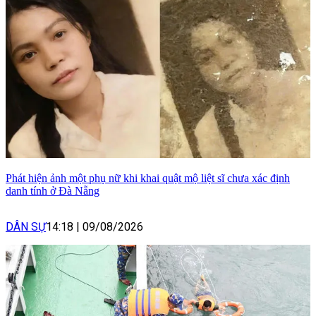
Phát hiện ảnh một phụ nữ khi khai quật mộ liệt sĩ chưa xác định
danh tính ở Đà Nẵng
DÂN SỰ
14:18
|
09/08/2026