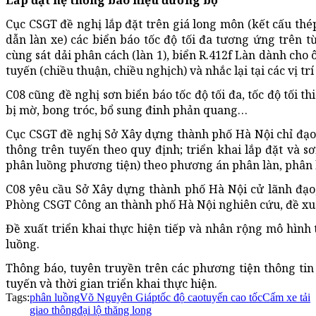
Lắp đặt hệ thống báo hiệu đường bộ
Cục CSGT đề nghị lắp đặt trên giá long môn (kết cấu th
dẫn làn xe) các biển báo tốc độ tối đa tương ứng trên từ
cùng sát dải phân cách (làn 1), biển R.412f Làn dành cho ô t
tuyến (chiều thuận, chiều nghịch) và nhắc lại tại các vị trí
C08 cũng đề nghị sơn biển báo tốc độ tối đa, tốc độ tối th
bị mờ, bong tróc, bổ sung đinh phản quang…
Cục CSGT đề nghị Sở Xây dựng thành phố Hà Nội chỉ đạo h
thông trên tuyến theo quy định; triển khai lắp đặt và 
phân luồng phương tiện) theo phương án phân làn, phân lu
C08 yêu cầu Sở Xây dựng thành phố Hà Nội cử lãnh đạo,
Phòng CSGT Công an thành phố Hà Nội nghiên cứu, đề xuất
Đề xuất triển khai thực hiện tiếp và nhân rộng mô hình
luồng.
Thông báo, tuyên truyền trên các phương tiện thông tin
tuyến và thời gian triển khai thực hiện.
Tags:
phân luồng
Võ Nguyên Giáp
tốc độ cao
tuyến cao tốc
Cấm xe tải
giao thông
đại lộ thăng long