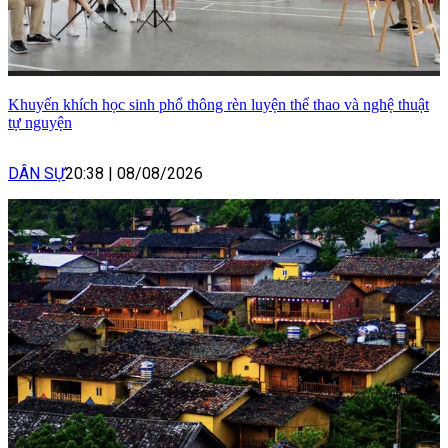
Khuyến khích học sinh phổ thông rèn luyện thể thao và nghệ thuật
tự nguyện
DÂN SỰ
20:38
|
08/08/2026