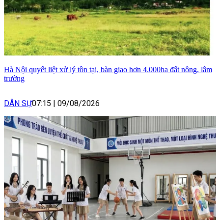
Hà Nội quyết liệt xử lý tồn tại, bàn giao hơn 4.000ha đất nông, lâm
trường
DÂN SỰ
07:15
|
09/08/2026