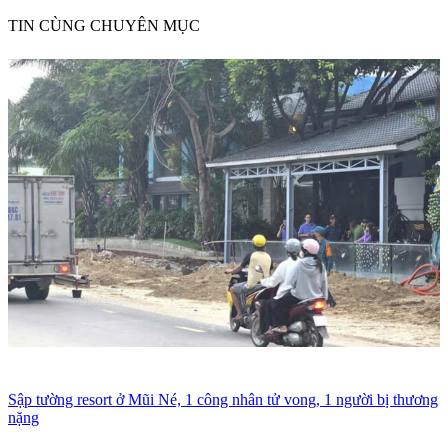
TIN CÙNG CHUYÊN MỤC
Sập tường resort ở Mũi Né, 1 công nhân tử vong, 1 người bị thương
nặng