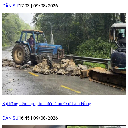
DÂN SỰ
17:03
|
09/08/2026
Sạt lở nghiêm trọng trên đèo Con Ó ở Lâm Đồng
DÂN SỰ
16:45
|
09/08/2026