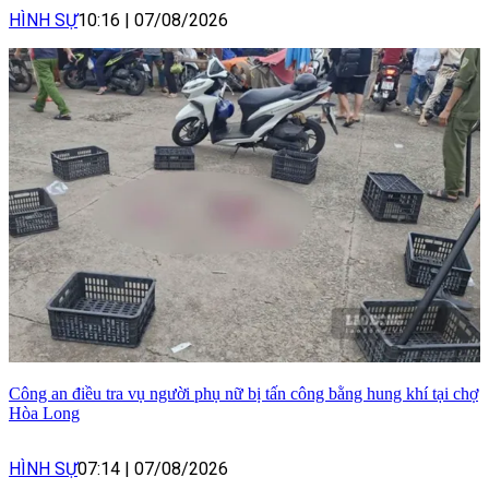
HÌNH SỰ
10:16
|
07/08/2026
Công an điều tra vụ người phụ nữ bị tấn công bằng hung khí tại chợ
Hòa Long
HÌNH SỰ
07:14
|
07/08/2026