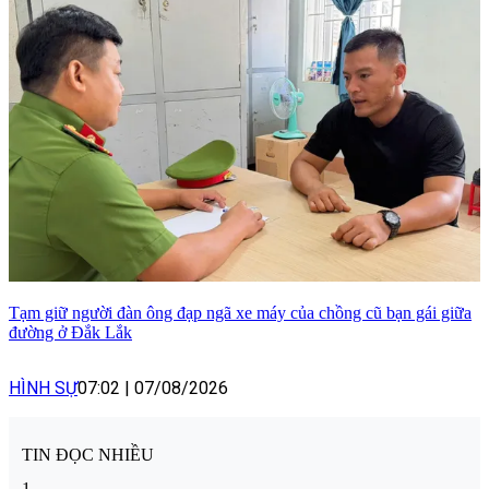
Tạm giữ người đàn ông đạp ngã xe máy của chồng cũ bạn gái giữa
đường ở Đắk Lắk
HÌNH SỰ
07:02
|
07/08/2026
TIN ĐỌC NHIỀU
1