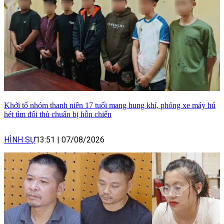
Khởi tố nhóm thanh niên 17 tuổi mang hung khí, phóng xe máy hú
hét tìm đối thủ chuẩn bị hỗn chiến
HÌNH SỰ
13:51
|
07/08/2026