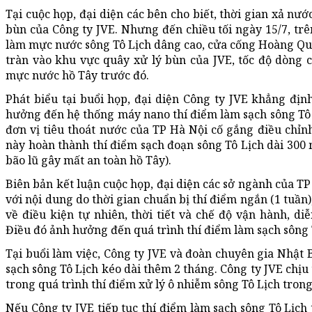
Tại cuộc họp, đại diện các bên cho biết, thời gian xả nư
bùn của Công ty JVE. Nhưng đến chiều tối ngày 15/7, trê
làm mực nước sông Tô Lịch dâng cao, cửa cống Hoàng Quốc
tràn vào khu vực quây xử lý bùn của JVE, tốc độ dòng c
mực nước hồ Tây trước đó.
Phát biểu tại buổi họp, đại diện Công ty JVE khẳng đị
hưởng đến hệ thống máy nano thí điểm làm sạch sông Tô L
đơn vị tiêu thoát nước của TP Hà Nội cố gắng điều chỉnh
này hoàn thành thí điểm sạch đoạn sông Tô Lịch dài 300
bão lũ gây mất an toàn hồ Tây).
Biên bản kết luận cuộc họp, đại diện các sở ngành của T
với nội dung do thời gian chuẩn bị thí điểm ngắn (1 tuần
về điều kiện tự nhiên, thời tiết và chế độ vận hành, di
Điều đó ảnh hưởng đến quá trình thí điểm làm sạch sông 
Tại buổi làm việc, Công ty JVE và đoàn chuyên gia Nhật B
sạch sông Tô Lịch kéo dài thêm 2 tháng. Công ty JVE chị
trong quá trình thí điểm xử lý ô nhiễm sông Tô Lịch tro
Nếu Công ty JVE tiếp tục thí điểm làm sạch sông Tô Lịc