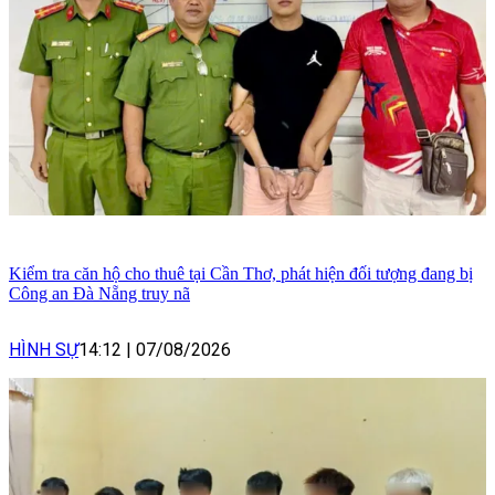
Kiểm tra căn hộ cho thuê tại Cần Thơ, phát hiện đối tượng đang bị
Công an Đà Nẵng truy nã
HÌNH SỰ
14:12
|
07/08/2026