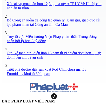
Xét xử vụ mua bán hơn 12,3kg ma túy ở TP HCM: Hai bị cáo
lĩnh án tử hình
2
Bộ Công an kiểm tra công tác quản lý, giam giữ, giáo dục cải
tạo phạm nhân tại Công an tỉnh Cà Mau
3
Truy tố cựu Viện trưởng Viện Pháp y tâm thần Trung ương
nhận hối lộ hơn 8 tỷ đồng
4
Cựu kế toán bưu điện lĩnh 13 năm tù vì chiếm đoạt hơn 1,1 tỷ
đồng tiền chi trả an sinh
5
Triệt phá đường dây sản xuất Pod Chill chứa ma túy
Etomidate, khởi tố 30 bị can
BÁO PHÁP LUẬT VIỆT NAM