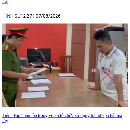
Lai
HÌNH SỰ
12:27
|
07/08/2026
Tiến "Bịp" hầu tòa trong vụ án tổ chức sử dụng trái phép chất ma
túy