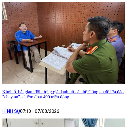
Khởi tố, bắt giam đối tượng giả danh nữ cán bộ Công an để lừa đảo
"chạy án", chiếm đoạt 400 triệu đồng
HÌNH SỰ
07:13
|
07/08/2026