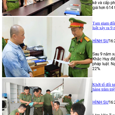
kê và cấp ph
giá hơn 614 
Tạm giam đối 
luật xảy ra 9
HÌNH SỰ
16:
Sau 9 năm xả
Khắc Huy để đ
pháp luật. N
22%.
Khởi tố đối t
hàng trăm tri
HÌNH SỰ
16: