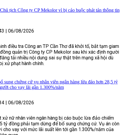
Chủ tịch Công ty CP Mekolor vì bị cáo buộc phát tán thông tin
43
|
06/08/2026
inh điều tra Công an TP Cần Thơ đã khởi tố, bắt tạm giam
 đồng quản trị Công ty CP Mekolor sau khi xác định người
 đăng tải nhiều nội dung sai sự thật trên mạng xã hội dù
bị xử phạt hành chính.
ổ sung chứng cứ vụ nhân viên ngân hàng lừa đảo hơn 28,5 tỷ
người cho vay lãi gần 1.300%/năm
34
|
06/08/2026
t xử nữ nhân viên ngân hàng bị cáo buộc lừa đảo chiếm
5 tỷ đồng phải tạm dừng để bổ sung chứng cứ. Vụ án còn
vi cho vay với mức lãi suất lên tới gần 1.300%/năm của