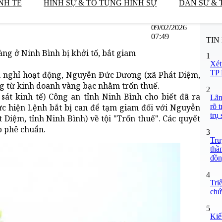
NH TẾ
HÌNH SỰ & TỐ TỤNG HÌNH SỰ
DÂN SỰ & 
09/02/2026
07:49
TIN
àng ở Ninh Bình bị khởi tố, bắt giam
1
Xét
TP 
m nghỉ hoạt động, Nguyễn Đức Dương (xã Phát Diệm,
ng từ kinh doanh vàng bạc nhằm trốn thuế.
2
sát kinh tế) Công an tỉnh Ninh Bình cho biết đã ra
Lãn
rõ 
hực hiện Lệnh bắt bị can để tạm giam đối với Nguyễn
trụ
Diệm, tỉnh Ninh Bình) về tội "Trốn thuế". Các quyết
p phê chuẩn.
3
Tru
thầ
đồn
4
Tri
chứ
5
Kiể