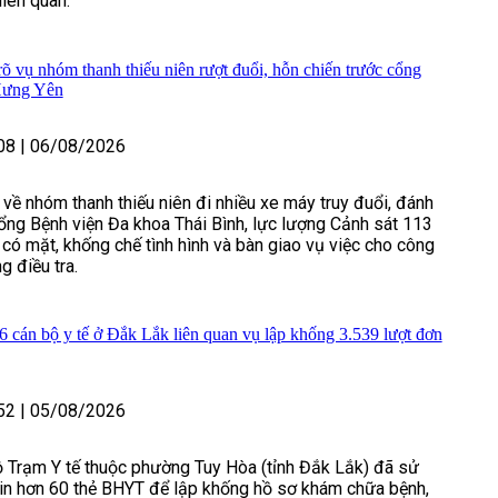
liên quan.
õ vụ nhóm thanh thiếu niên rượt đuổi, hỗn chiến trước cổng
Hưng Yên
08
|
06/08/2026
 về nhóm thanh thiếu niên đi nhiều xe máy truy đuổi, đánh
ổng Bệnh viện Đa khoa Thái Bình, lực lượng Cảnh sát 113
có mặt, khống chế tình hình và bàn giao vụ việc cho công
g điều tra.
6 cán bộ y tế ở Đắk Lắk liên quan vụ lập khống 3.539 lượt đơn
52
|
05/08/2026
 Trạm Y tế thuộc phường Tuy Hòa (tỉnh Đắk Lắk) đã sử
in hơn 60 thẻ BHYT để lập khống hồ sơ khám chữa bệnh,