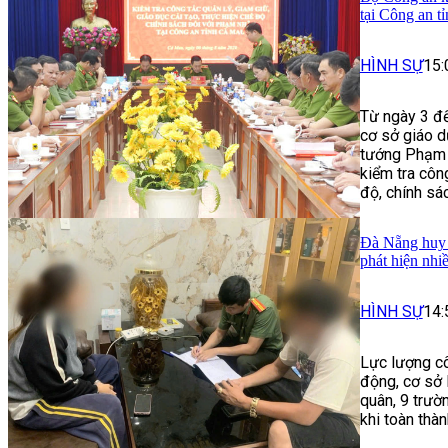
tại Công an t
HÌNH SỰ
15:
Từ ngày 3 đế
cơ sở giáo d
tướng Phạm 
kiểm tra công
độ, chính sá
Đà Nẵng huy 
phát hiện nhi
HÌNH SỰ
14:
Lực lượng cô
động, cơ sở 
quân, 9 trườ
khi toàn thà