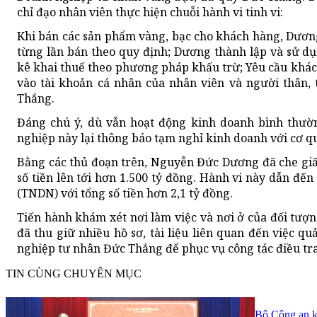
chỉ đạo nhân viên thực hiện chuỗi hành vi tinh vi:
Khi bán các sản phẩm vàng, bạc cho khách hàng, Dương
từng lần bán theo quy định; Dương thành lập và sử d
kê khai thuế theo phương pháp khấu trừ; Yêu cầu khá
vào tài khoản cá nhân của nhân viên và người thân,
Thắng.
Đáng chú ý, dù vẫn hoạt động kinh doanh bình thườ
nghiệp này lại thông báo tạm nghỉ kinh doanh với cơ q
Bằng các thủ đoạn trên, Nguyễn Đức Dương đã che giấ
số tiền lên tới hơn 1.500 tỷ đồng. Hành vi này dẫn đế
(TNDN) với tổng số tiền hơn 2,1 tỷ đồng.
Tiến hành khám xét nơi làm việc và nơi ở của đối tượn
đã thu giữ nhiều hồ sơ, tài liệu liên quan đến việc 
nghiệp tư nhân Đức Thắng để phục vụ công tác điều tra
TIN CÙNG CHUYÊN MỤC
Bộ Công an ki