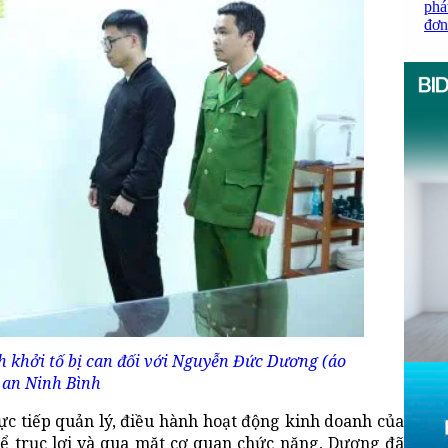
phá
đơn
 khởi tố bị can đối với Nguyễn Đức Dương (áo
 an Ninh Bình
c tiếp quản lý, điều hành hoạt động kinh doanh của
ể trục lợi và qua mặt cơ quan chức năng, Dương đã