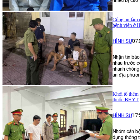
nhiều bị cáo 
Công an làm r
bệnh viện ở 
HÌNH SỰ
07:
Nhận tin báo
nhau trước c
nhanh chóng 
an địa phươn
Khởi tố thêm 
thuốc BHYT
HÌNH SỰ
17:
Nhóm cán bộ
dụng thông t