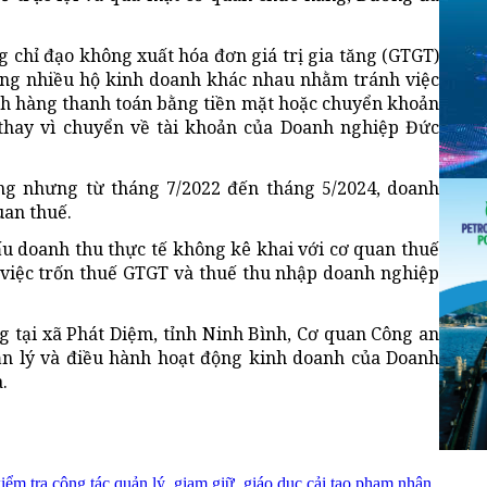
 chỉ đạo không xuất hóa đơn giá trị gia tăng (GTGT)
ụng nhiều hộ kinh doanh khác nhau nhằm tránh việc
ch hàng thanh toán bằng tiền mặt hoặc chuyển khoản
 thay vì chuyển về tài khoản của Doanh nghiệp Đức
ng nhưng từ tháng 7/2022 đến tháng 5/2024, doanh
uan thuế.
u doanh thu thực tế không kê khai với cơ quan thuế
n việc trốn thuế GTGT và thuế thu nhập doanh nghiệp
g tại xã Phát Diệm, tỉnh Ninh Bình, Cơ quan Công an
quản lý và điều hành hoạt động kinh doanh của Doanh
.
ểm tra công tác quản lý, giam giữ, giáo dục cải tạo phạm nhân