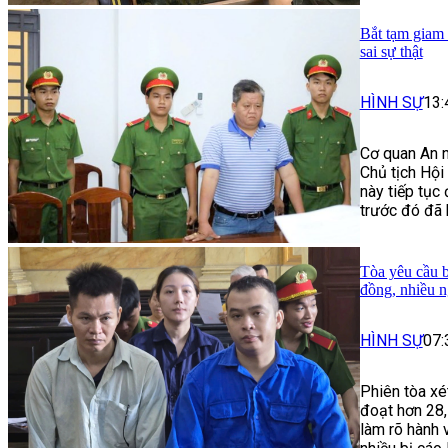
Bắt tạm giam 
sai sự thật
HÌNH SỰ
13:
Cơ quan An n
Chủ tịch Hội
này tiếp tục
trước đó đã 
Tòa yêu cầu b
đồng, nhiều 
HÌNH SỰ
07:
Phiên tòa xé
đoạt hơn 28,
làm rõ hành 