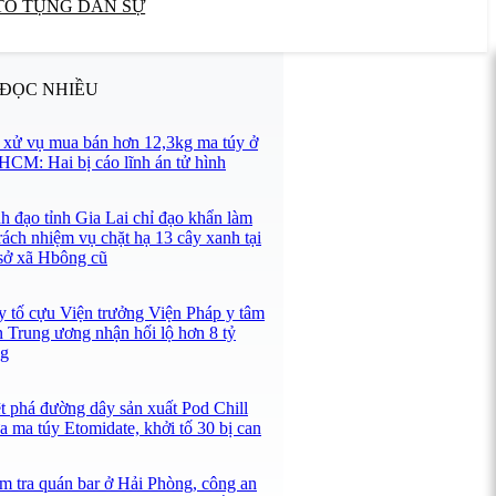
TỐ TỤNG DÂN SỰ
 ĐỌC NHIỀU
 xử vụ mua bán hơn 12,3kg ma túy ở
HCM: Hai bị cáo lĩnh án tử hình
h đạo tỉnh Gia Lai chỉ đạo khẩn làm
trách nhiệm vụ chặt hạ 13 cây xanh tại
 sở xã Hbông cũ
y tố cựu Viện trưởng Viện Pháp y tâm
n Trung ương nhận hối lộ hơn 8 tỷ
g
ệt phá đường dây sản xuất Pod Chill
a ma túy Etomidate, khởi tố 30 bị can
m tra quán bar ở Hải Phòng, công an