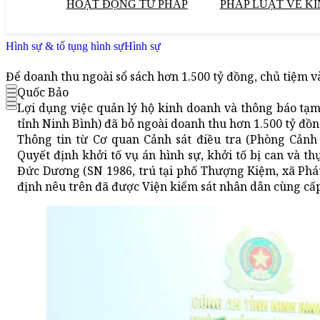
HOẠT ĐỘNG TƯ PHÁP
PHÁP LUẬT VỀ KI
Hình sự & tố tụng hình sự
Hình sự
Để doanh thu ngoài sổ sách hơn 1.500 tỷ đồng, chủ tiệm v
Quốc Bảo
Lợi dụng việc quản lý hộ kinh doanh và thông báo tạ
tỉnh Ninh Bình) đã bỏ ngoài doanh thu hơn 1.500 tỷ đồ
Thông tin từ Cơ quan Cảnh sát điều tra (Phòng Cảnh 
Quyết định khởi tố vụ án hình sự, khởi tố bị can và t
Đức Dương (SN 1986, trú tại phố Thượng Kiệm, xã Phát 
định nêu trên đã được Viện kiểm sát nhân dân cùng cấ