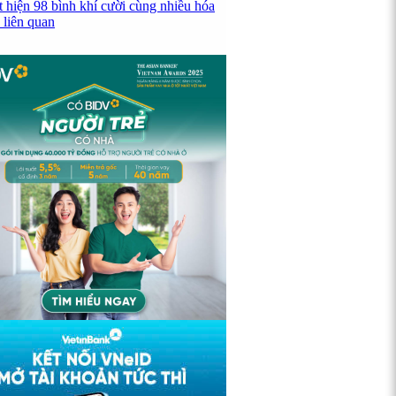
t hiện 98 bình khí cười cùng nhiều hóa
 liên quan