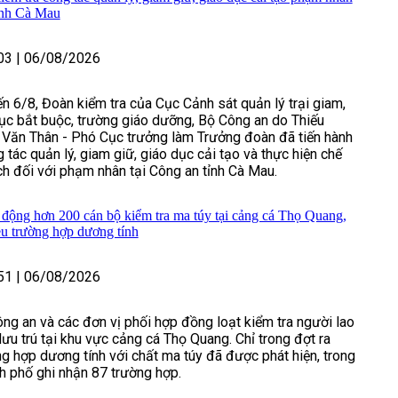
ỉnh Cà Mau
03
|
06/08/2026
n 6/8, Đoàn kiểm tra của Cục Cảnh sát quản lý trại giam,
ục bắt buộc, trường giáo dưỡng, Bộ Công an do Thiếu
Văn Thân - Phó Cục trưởng làm Trưởng đoàn đã tiến hành
 tác quản lý, giam giữ, giáo dục cải tạo và thực hiện chế
ch đối với phạm nhân tại Công an tỉnh Cà Mau.
động hơn 200 cán bộ kiểm tra ma túy tại cảng cá Thọ Quang,
ều trường hợp dương tính
51
|
06/08/2026
ng an và các đơn vị phối hợp đồng loạt kiểm tra người lao
lưu trú tại khu vực cảng cá Thọ Quang. Chỉ trong đợt ra
ng hợp dương tính với chất ma túy đã được phát hiện, trong
nh phố ghi nhận 87 trường hợp.