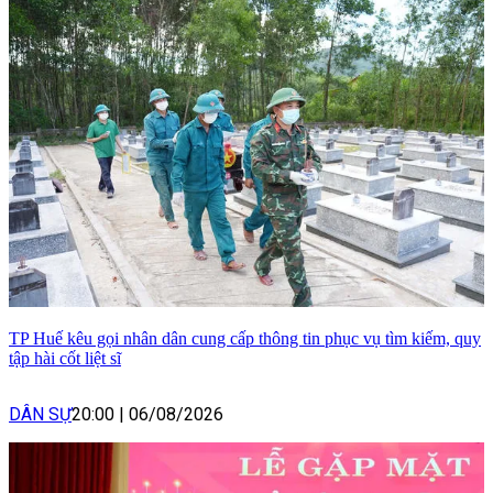
TP Huế kêu gọi nhân dân cung cấp thông tin phục vụ tìm kiếm, quy
tập hài cốt liệt sĩ
DÂN SỰ
20:00
|
06/08/2026