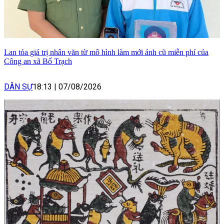
Lan tỏa giá trị nhân văn từ mô hình làm mới ảnh cũ miễn phí của
Công an xã Bố Trạch
DÂN SỰ
18:13
|
07/08/2026