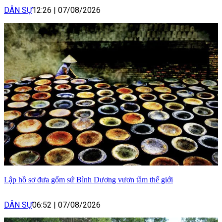
DÂN SỰ
12:26
|
07/08/2026
Lập hồ sơ đưa gốm sứ Bình Dương vươn tầm thế giới
DÂN SỰ
06:52
|
07/08/2026