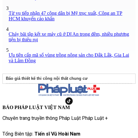
3
Từ vụ tiếp nhận 47 công dân bị Mỹ trục xuất, Công an TP
HCM khuyến cáo khẩn
4
Cháy bãi tập kết xe máy cũ ở Dĩ An trong đêm, nhiều phương
tiện bị thiêu rụi
5
Ưu tiên cấp mã số vùng trồng nông sản cho Đắk Lắk, Gia Lai
và Lâm Đồng
Báo giá thiết kế thi công nội thất chung cư
BÁO PHÁP LUẬT VIỆT NAM
Chuyên trang truyền thông Pháp Luật Pháp Luật +
Tổng Biên tập:
Tiến sĩ Vũ Hoài Nam