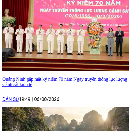
Quảng Ninh gặp mặt kỷ niệm 70 năm Ngày truyền thống lực lượng
Cảnh sát kinh tế
DÂN SỰ
19:49
|
06/08/2026