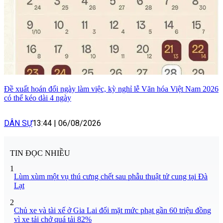
Đề xuất hoán đổi ngày làm việc, kỳ nghỉ lễ Văn hóa Việt Nam 2026
có thể kéo dài 4 ngày
DÂN SỰ
13:44
|
06/08/2026
TIN ĐỌC NHIỀU
1
Lùm xùm một vụ thú cưng chết sau phẫu thuật tử cung tại Đà
Lạt
2
Chủ xe và tài xế ở Gia Lai đối mặt mức phạt gần 60 triệu đồng
vì xe tải chở quá tải 82%