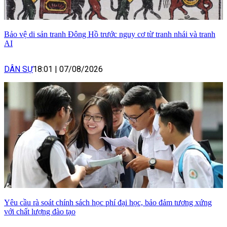
Bảo vệ di sản tranh Đông Hồ trước nguy cơ từ tranh nhái và tranh
AI
DÂN SỰ
18:01
|
07/08/2026
Yêu cầu rà soát chính sách học phí đại học, bảo đảm tương xứng
với chất lượng đào tạo