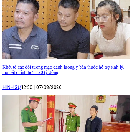
Khởi tố các đối tượng mạo danh lương y bán thuốc hỗ trợ sinh lý,
thu bất chính hơn 120 tỷ đồng
HÌNH SỰ
12:50
|
07/08/2026