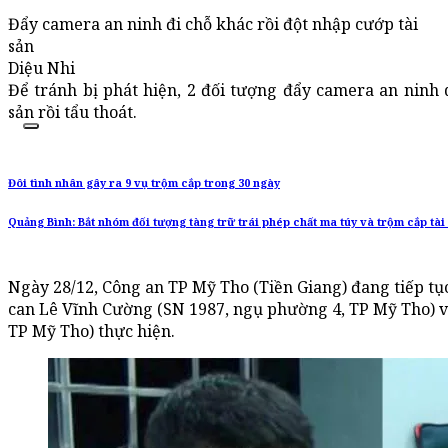
Đẩy camera an ninh đi chỗ khác rồi đột nhập cướp tài
sản
Diệu Nhi
Để tránh bị phát hiện, 2 đối tượng đẩy camera an ninh 
sản rồi tẩu thoát.
Đôi tình nhân gây ra 9 vụ trộm cắp trong 30 ngày
Quảng Bình: Bắt nhóm đối tượng tàng trữ trái phép chất ma túy và trộm cắp tài
Ngày 28/12, Công an TP Mỹ Tho (Tiền Giang) đang tiếp tục 
can Lê Vĩnh Cường (SN 1987, ngụ phường 4, TP Mỹ Tho) v
TP Mỹ Tho) thực hiện.