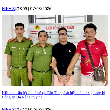
HÌNH SỰ
18:09
|
07/08/2026
Kiểm tra căn hộ cho thuê tại Cần Thơ, phát hiện đối tượng đang bị
Công an Đà Nẵng truy nã
HÌNH SỰ
14:12
|
07/08/2026