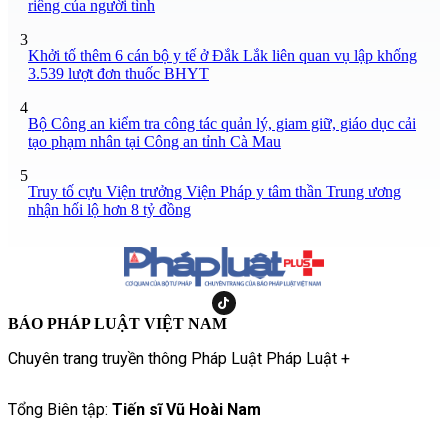
riêng của người tình
3
Khởi tố thêm 6 cán bộ y tế ở Đắk Lắk liên quan vụ lập khống
3.539 lượt đơn thuốc BHYT
4
Bộ Công an kiểm tra công tác quản lý, giam giữ, giáo dục cải
tạo phạm nhân tại Công an tỉnh Cà Mau
5
Truy tố cựu Viện trưởng Viện Pháp y tâm thần Trung ương
nhận hối lộ hơn 8 tỷ đồng
BÁO PHÁP LUẬT VIỆT NAM
Chuyên trang truyền thông Pháp Luật Pháp Luật +
Tổng Biên tập:
Tiến sĩ Vũ Hoài Nam