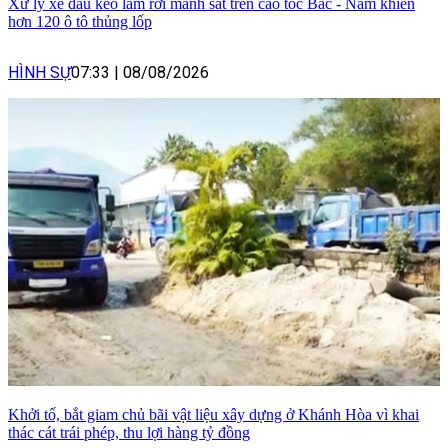
Xử lý xe đầu kéo làm rơi mảnh sắt trên cao tốc Bắc - Nam khiến
hơn 120 ô tô thủng lốp
HÌNH SỰ
07:33
|
08/08/2026
Khởi tố, bắt giam chủ bãi vật liệu xây dựng ở Khánh Hòa vì khai
thác cát trái phép, thu lợi hàng tỷ đồng