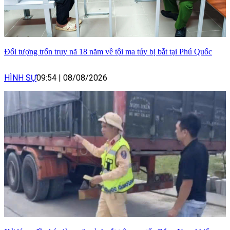
Đối tượng trốn truy nã 18 năm về tội ma túy bị bắt tại Phú Quốc
HÌNH SỰ
09:54
|
08/08/2026