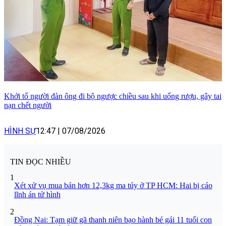
Khởi tố người đàn ông đi bộ ngược chiều sau khi uống rượu, gây tai
nạn chết người
HÌNH SỰ
12:47
|
07/08/2026
TIN ĐỌC NHIỀU
1
Xét xử vụ mua bán hơn 12,3kg ma túy ở TP HCM: Hai bị cáo
lĩnh án tử hình
2
Đồng Nai: Tạm giữ gã thanh niên bạo hành bé gái 11 tuổi con