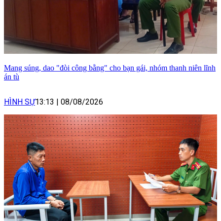
Mang súng, dao "đòi công bằng" cho bạn gái, nhóm thanh niên lĩnh
án tù
HÌNH SỰ
13:13
|
08/08/2026