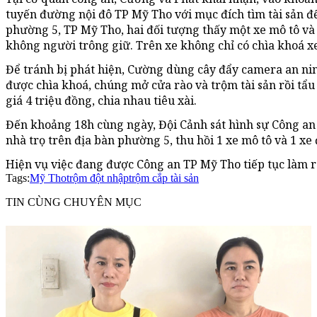
tuyến đường nội đô TP Mỹ Tho với mục đích tìm tài sản đ
phường 5, TP Mỹ Tho, hai đối tượng thấy một xe mô tô và
không người trông giữ. Trên xe không chỉ có chìa khoá xe
Để tránh bị phát hiện, Cường dùng cây đẩy camera an nin
được chìa khoá, chúng mở cửa rào và trộm tài sản rồi tẩu
giá 4 triệu đồng, chia nhau tiêu xài.
Đến khoảng 18h cùng ngày, Đội Cảnh sát hình sự Công an
nhà trọ trên địa bàn phường 5, thu hồi 1 xe mô tô và 1 xe 
Hiện vụ việc đang được Công an TP Mỹ Tho tiếp tục làm r
Tags:
Mỹ Tho
trộm đột nhập
trộm cắp tài sản
TIN CÙNG CHUYÊN MỤC