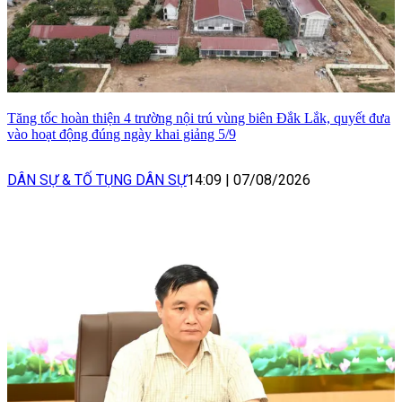
Tăng tốc hoàn thiện 4 trường nội trú vùng biên Đắk Lắk, quyết đưa
vào hoạt động đúng ngày khai giảng 5/9
DÂN SỰ & TỐ TỤNG DÂN SỰ
14:09
|
07/08/2026