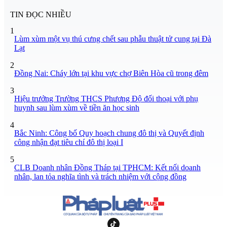
TIN ĐỌC NHIỀU
1
Lùm xùm một vụ thú cưng chết sau phẫu thuật tử cung tại Đà
Lạt
2
Đồng Nai: Cháy lớn tại khu vực chợ Biên Hòa cũ trong đêm
3
Hiệu trưởng Trường THCS Phương Độ đối thoại với phụ
huynh sau lùm xùm về tiền ăn học sinh
4
Bắc Ninh: Công bố Quy hoạch chung đô thị và Quyết định
công nhận đạt tiêu chí đô thị loại I
5
CLB Doanh nhân Đồng Tháp tại TPHCM: Kết nối doanh
nhân, lan tỏa nghĩa tình và trách nhiệm với cộng đồng