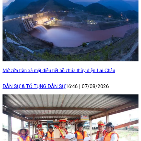
Mở cửa tràn xả mặt điều tiết hồ chứa thủy điện Lai Châu
DÂN SỰ & TỐ TỤNG DÂN SỰ
16:46
|
07/08/2026