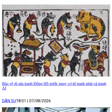
Bảo vệ di sản tranh Đông Hồ trước nguy cơ từ tranh nhái và tranh
AI
DÂN SỰ
18:01
|
07/08/2026