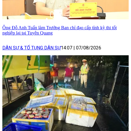
Ông Đỗ Anh Tuấn làm Trưởng Ban chỉ đạo cấp tỉnh kỳ thi tốt
nghiệp lại tại Tuyên Quang
DÂN SỰ & TỐ TỤNG DÂN SỰ
14:07
|
07/08/2026