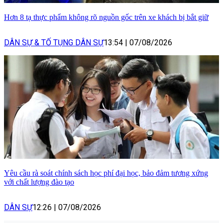
Hơn 8 tạ thực phẩm không rõ nguồn gốc trên xe khách bị bắt giữ
DÂN SỰ & TỐ TỤNG DÂN SỰ
13:54
|
07/08/2026
Yêu cầu rà soát chính sách học phí đại học, bảo đảm tương xứng
với chất lượng đào tạo
DÂN SỰ
12:26
|
07/08/2026