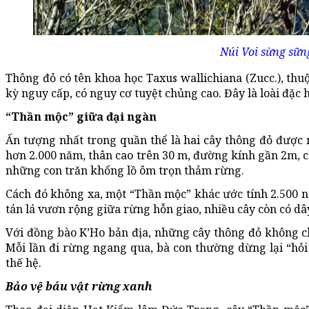
Núi Voi sừng sữn
Thông đỏ có tên khoa học Taxus wallichiana (Zucc.), th
kỳ nguy cấp, có nguy cơ tuyệt chủng cao. Đây là loài đặc
“Thần mộc” giữa đại ngàn
Ấn tượng nhất trong quần thể là hai cây thông đỏ được 
hơn 2.000 năm, thân cao trên 30 m, đường kính gần 2m, c
những con trăn khổng lồ ôm trọn thảm rừng.
Cách đó không xa, một “Thần mộc” khác ước tính 2.500 n
tán lá vươn rộng giữa rừng hỗn giao, nhiều cây còn có dâ
Với đồng bào K’Ho bản địa, những cây thông đỏ không ch
Mỗi lần đi rừng ngang qua, bà con thường dừng lại “hỏ
thế hệ.
Bảo vệ báu vật rừng xanh