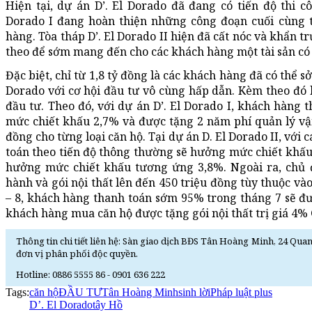
Hiện tại, dự án D’. El Dorado đã đang có tiến độ thi c
Dorado I đang hoàn thiện những công đoạn cuối cùng t
hàng. Tòa tháp D’. El Dorado II hiện đã cất nóc và khẩn 
theo để sớm mang đến cho các khách hàng một tài sản có g
Đặc biệt, chỉ từ 1,8 tỷ đồng là các khách hàng đã có thể s
Dorado với cơ hội đầu tư vô cùng hấp dẫn. Kèm theo đó 
đầu tư. Theo đó, với dự án D’. El Dorado I, khách hàn
mức chiết khấu 2,7% và được tặng 2 năm phí quản lý vận 
đồng cho từng loại căn hộ. Tại dự án D. El Dorado II, với 
toán theo tiến độ thông thường sẽ hưởng mức chiết khấ
hưởng mức chiết khấu tương ứng 3,8%. Ngoài ra, chủ 
hành và gói nội thất lên đến 450 triệu đồng tùy thuộc vào
– 8, khách hàng thanh toán sớm 95% trong tháng 7 sẽ đ
khách hàng mua căn hộ được tặng gói nội thất trị giá 4%
Thông tin chi tiết liên hệ: Sàn giao dịch BĐS Tân Hoàng Minh, 24 Q
đơn vị phân phối độc quyền.
Hotline: 0886 5555 86 - 0901 636 222
Tags:
căn hộ
ĐẦU TƯ
Tân Hoàng Minh
sinh lời
Pháp luật plus
D’. El Dorado
tây Hồ