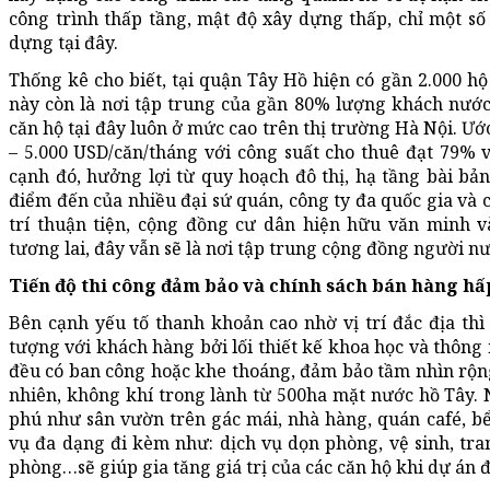
công trình thấp tầng, mật độ xây dựng thấp, chỉ một số
dựng tại đây.
Thống kê cho biết, tại quận Tây Hồ hiện có gần 2.000 h
này còn là nơi tập trung của gần 80% lượng khách nước 
căn hộ tại đây luôn ở mức cao trên thị trường Hà Nội. Ướ
– 5.000 USD/căn/tháng với công suất cho thuê đạt 79% 
cạnh đó, hưởng lợi từ quy hoạch đô thị, hạ tầng bài b
điểm đến của nhiều đại sứ quán, công ty đa quốc gia và cá
trí thuận tiện, cộng đồng cư dân hiện hữu văn minh v
tương lai, đây vẫn sẽ là nơi tập trung cộng đồng người nư
Tiến độ thi công đảm bảo và chính sách bán hàng hấ
Bên cạnh yếu tố thanh khoản cao nhờ vị trí đắc địa thì 
tượng với khách hàng bởi lối thiết kế khoa học và thông 
đều có ban công hoặc khe thoáng, đảm bảo tầm nhìn rộng
nhiên, không khí trong lành từ 500ha mặt nước hồ Tây. N
phú như sân vườn trên gác mái, nhà hàng, quán café, bể 
vụ đa dạng đi kèm như: dịch vụ dọn phòng, vệ sinh, trang
phòng…sẽ giúp gia tăng giá trị của các căn hộ khi dự án 