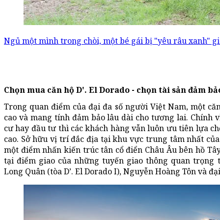
Ngủ một mình trong chòi, một bé gái bị "yêu râu xanh" giở
Chọn mua căn hộ D'. El Dorado - chọn tài sản đảm bả
Trong quan điểm của đại đa số người Việt Nam, một căn h
cao và mang tính đảm bảo lâu dài cho tương lai. Chính 
cư hay đầu tư thì các khách hàng vẫn luôn ưu tiên lựa c
cao. Sở hữu vị trí đắc địa tại khu vực trung tâm nhất củ
một điểm nhấn kiến trúc tân cổ điển Châu Âu bên hồ Tây
tại điểm giao của những tuyến giao thông quan trọng 
Long Quân (tòa D’. El Dorado I), Nguyễn Hoàng Tôn và đại l