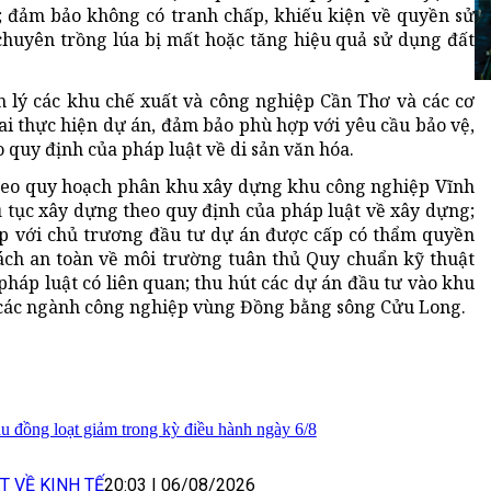
n; đảm bảo không có tranh chấp, khiếu kiện về quyền sử
 chuyên trồng lúa bị mất hoặc tăng hiệu quả sử dụng đất
 lý các khu chế xuất và công nghiệp Cần Thơ và các cơ
hai thực hiện dự án, đảm bảo phù hợp với yêu cầu bảo vệ,
o quy định của pháp luật về di sản văn hóa.
theo quy hoạch phân khu xây dựng khu công nghiệp Vĩnh
ủ tục xây dựng theo quy định của pháp luật về xây dựng;
ợp với chủ trương đầu tư dự án được cấp có thẩm quyền
ách an toàn về môi trường tuân thủ Quy chuẩn kỹ thuật
háp luật có liên quan; thu hút các dự án đầu tư vào khu
 các ngành công nghiệp vùng Đồng bằng sông Cửu Long.
u đồng loạt giảm trong kỳ điều hành ngày 6/8
T VỀ KINH TẾ
20:03
|
06/08/2026