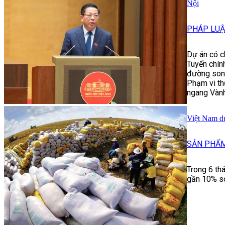
Nội
PHÁP LUẬ
Dự án có c
Tuyến chín
đường song 
Phạm vi th
ngang Vành
Việt Nam du
SẢN PHẨM
Trong 6 th
gần 10% so