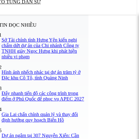
TỐ TỤNG DÂN SỰ
TIN ĐỌC NHIỀU
1
Sở Tài chính tỉnh Hưng Yên kiến nghị
chấm dứt dự án của Chi nhánh Công ty
TNHH giày Ngọc Hưng khi phát hiện
nhiều vi phạm
2
Hình ảnh nhếch nhác tại dự án trăm tỷ ở
Đặc khu Cô Tô, tỉnh Quảng Ninh
3
Đẩy nhanh tiến độ các công trình trọng
điểm ở Phú Quốc để phục vụ APEC 2027
4
Gia Lai chấn chỉnh quản lý và thay đổi
định hướng quy hoạch Biển Hồ
5
Dự án ngâm tại 307 Nguyễn Xiển: Cần