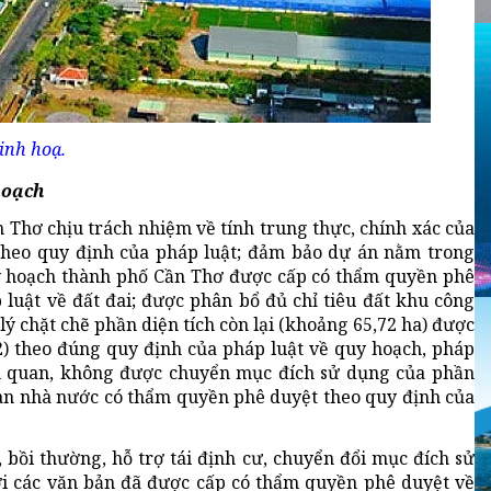
inh hoạ.
hoạch
Thơ chịu trách nhiệm về tính trung thực, chính xác của
 theo quy định của pháp luật; đảm bảo dự án nằm trong
y hoạch thành phố Cần Thơ được cấp có thẩm quyền phê
 luật về đất đai; được phân bổ đủ chỉ tiêu đất khu công
lý chặt chẽ phần diện tích còn lại (khoảng 65,72 ha) được
2) theo đúng quy định của pháp luật về quy hoạch, pháp
iên quan, không được chuyển mục đích sử dụng của phần
uan nhà nước có thẩm quyền phê duyệt theo quy định của
 bồi thường, hỗ trợ tái định cư, chuyển đổi mục đích sử
ới các văn bản đã được cấp có thẩm quyền phê duyệt về