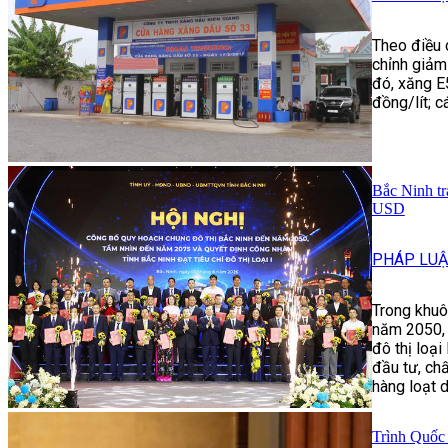
Theo điều 
chỉnh giảm
đó, xăng 
đồng/lít; c
Bắc Ninh tr
USD
PHÁP LUẬ
Trong khuô
năm 2050, 
đô thị loại
đầu tư, ch
hàng loạt d
Trình Quốc