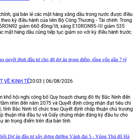
chỉnh, giá bán lẻ các mặt hàng xăng dầu trong nước được điều
 theo kỳ điều hành của liên Bộ Công Thương - Tài chính. Trong
E5RON92 giảm 660 đồng/lít, xăng E10RON95-III giảm 535
ác mặt hàng dầu cũng tiếp tục giảm so với kỳ điều hành trước.
ao quyết định đầu tư cho 48 dự án trọng điểm, tổng vốn gần 7 tỷ
T VỀ KINH TẾ
20:03
|
06/08/2026
n khổ hội nghị công bố Quy hoạch chung đô thị Bắc Ninh đến
tầm nhìn đến năm 2075 và Quyết định công nhận đạt tiêu chí
 I, tỉnh Bắc Ninh tổ chức trao Quyết định chấp thuận chủ trương
ấp thuận nhà đầu tư và Giấy chứng nhận đăng ký đầu tư cho
ự án trọng điểm trên địa bàn tỉnh.
 hội Dự án đầu tư xây dựng đường Vành đai 5 - Vùng Thủ đô Hà