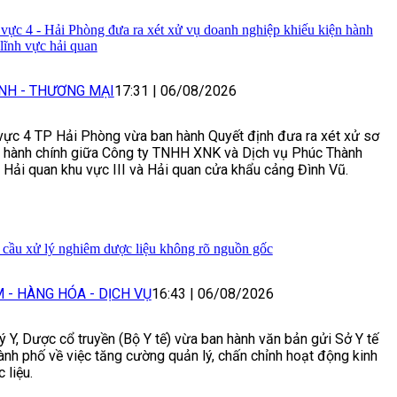
c 4 - Hải Phòng đưa ra xét xử vụ doanh nghiệp khiếu kiện hành
 lĩnh vực hải quan
NH - THƯƠNG MẠI
17:31
|
06/08/2026
ực 4 TP Hải Phòng vừa ban hành Quyết định đưa ra xét xử sơ
 hành chính giữa Công ty TNHH XNK và Dịch vụ Phúc Thành
c Hải quan khu vực III và Hải quan cửa khẩu cảng Đình Vũ.
 cầu xử lý nghiêm dược liệu không rõ nguồn gốc
 - HÀNG HÓA - DỊCH VỤ
16:43
|
06/08/2026
ý Y, Dược cổ truyền (Bộ Y tế) vừa ban hành văn bản gửi Sở Y tế
hành phố về việc tăng cường quản lý, chấn chỉnh hoạt động kinh
 liệu.