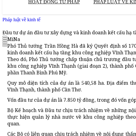
HOẠT ĐỘNG TƯ PHÁP
PHÁP LUẬT VỀ KI
Pháp luật về kinh tế
Đầu tư dự án đầu tư xây dựng và kinh doanh kết cấu hạ t
MiNa
Phó Thủ tướng Trần Hồng Hà đã ký Quyết định số 17
kinh doanh kết cấu hạ tầng khu công nghiệp Vĩnh Thạnh
Theo đó, Phó Thủ tướng chấp thuận chủ trương đầu t
khu công nghiệp Vĩnh Thạnh (giai đoạn 2), thành phố 
phần Thanh Bình Phú Mỹ.
Quy mô diện tích của dự án là 540,58 ha. Địa điểm th
Vĩnh Thạnh, thành phố Cần Thơ.
Vốn đầu tư của dự án là 7.850 tỷ đồng, trong đó vốn góp
Bộ Kế hoạch và Đầu tư chịu trách nhiệm về những nộ
thực hiện quản lý nhà nước về khu công nghiệp theo 
quan.
Các Bộ có liên quan chịu trách nhiệm về nội dung th