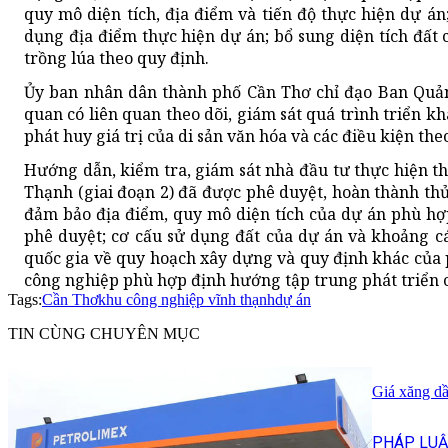
quy mô diện tích, địa điểm và tiến độ thực hiện dự á
dụng địa điểm thực hiện dự án; bổ sung diện tích đất
trồng lúa theo quy định.
Ủy ban nhân dân thành phố Cần Thơ chỉ đạo Ban Quản
quan có liên quan theo dõi, giám sát quá trình triển k
phát huy giá trị của di sản văn hóa và các điều kiện the
Hướng dẫn, kiểm tra, giám sát nhà đầu tư thực hiện 
Thạnh (giai đoạn 2) đã được phê duyệt, hoàn thành th
đảm bảo địa điểm, quy mô diện tích của dự án phù h
phê duyệt; cơ cấu sử dụng đất của dự án và khoảng c
quốc gia về quy hoạch xây dựng và quy định khác của p
công nghiệp phù hợp định hướng tập trung phát triển
Tags:
Cần Thơ
khu công nghiệp vĩnh thạnh
dự án
TIN CÙNG CHUYÊN MỤC
Giá xăng dầ
PHÁP LUẬ