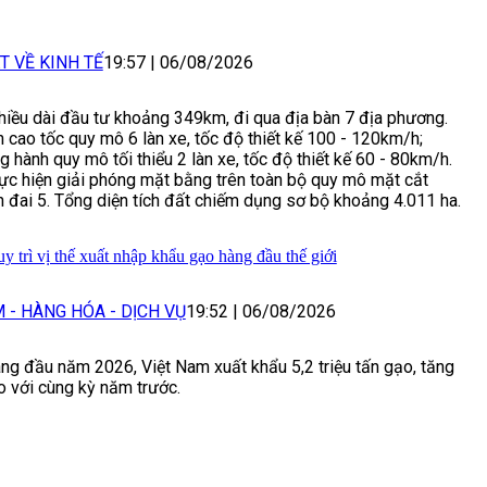
T VỀ KINH TẾ
19:57
|
06/08/2026
hiều dài đầu tư khoảng 349km, đi qua địa bàn 7 địa phương.
h cao tốc quy mô 6 làn xe, tốc độ thiết kế 100 - 120km/h;
hành quy mô tối thiểu 2 làn xe, tốc độ thiết kế 60 - 80km/h.
ực hiện giải phóng mặt bằng trên toàn bộ quy mô mặt cắt
 đai 5. Tổng diện tích đất chiếm dụng sơ bộ khoảng 4.011 ha.
y trì vị thế xuất nhập khẩu gạo hàng đầu thế giới
 - HÀNG HÓA - DỊCH VỤ
19:52
|
06/08/2026
áng đầu năm 2026, Việt Nam xuất khẩu 5,2 triệu tấn gạo, tăng
 với cùng kỳ năm trước.