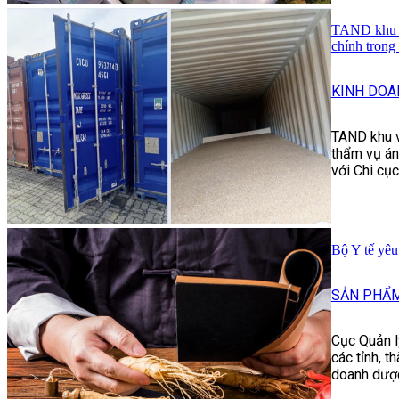
TAND khu vự
chính trong
KINH DOA
TAND khu v
thẩm vụ án
với Chi cụ
Bộ Y tế yêu
SẢN PHẨM
Cục Quản l
các tỉnh, t
doanh dược