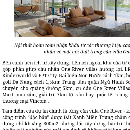
Nội thất hoàn toàn nhập khẩu từ các thương hiệu cao
nhấn về mặt nội thất trong căn villa One
Bên cạnh tiện ích tự xây dựng, tiện ích ngoại khu của từ
góp phần giúp chủ nhân One River villas hưởng lợi. L
Kinderworld và FPT City. Bãi biển Non Nước cách 1km; b
golf Da Nang cách 1,5km; Trung tâm quận Ngũ Hành Sơn
chuyển cho quãng đường 5km, cư dân One River Villas 
Mart mua sắm, giải trí; 7km tới sân bay quốc tế, trun
thương mại Vincom…
Tâm điểm của dự án chính là từng căn villa One River - k
công trình “độc bản" được Đất Xanh Miền Trung chăm chú
dựng chỉ khoảng 300m2 nhưng lối xây dựng bài trí th
khiến trải nghiệm của mỗi gia đình sẽ không giới hạn cả