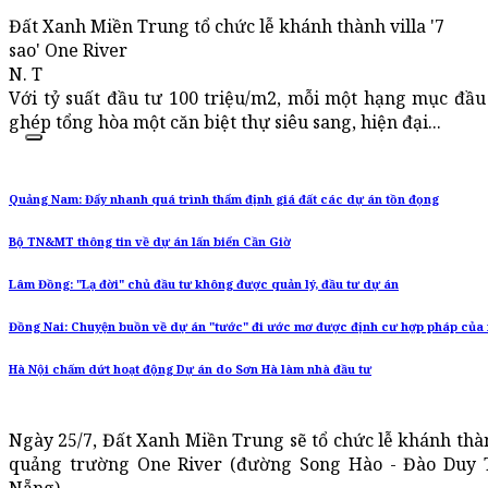
Đất Xanh Miền Trung tổ chức lễ khánh thành villa '7
sao' One River
N. T
Với tỷ suất đầu tư 100 triệu/m2, mỗi một hạng mục đầ
ghép tổng hòa một căn biệt thự siêu sang, hiện đại...
Quảng Nam: Đẩy nhanh quá trình thẩm định giá đất các dự án tồn đọng
Bộ TN&MT thông tin về dự án lấn biển Cần Giờ
Lâm Đồng: "Lạ đời" chủ đầu tư không được quản lý, đầu tư dự án
Đồng Nai: Chuyện buồn về dự án "tước" đi ước mơ được định cư hợp pháp của
Hà Nội chấm dứt hoạt động Dự án do Sơn Hà làm nhà đầu tư
Ngày 25/7, Đất Xanh Miền Trung sẽ tổ chức lễ khánh thành
quảng trường One River (đường Song Hào - Đào Duy 