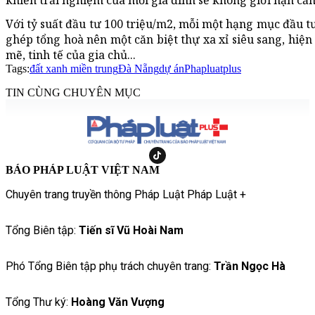
Với tỷ suất đầu tư 100 triệu/m2, mỗi một hạng mục đầu t
ghép tổng hoà nên một căn biệt thự xa xỉ siêu sang, hiệ
mẽ, tinh tế của gia chủ...
Tags:
đất xanh miền trung
Đà Nẵng
dự án
Phapluatplus
TIN CÙNG CHUYÊN MỤC
BÁO PHÁP LUẬT VIỆT NAM
Chuyên trang truyền thông Pháp Luật Pháp Luật +
Tổng Biên tập:
Tiến sĩ Vũ Hoài Nam
Phó Tổng Biên tập phụ trách chuyên trang:
Trần Ngọc Hà
Tổng Thư ký:
Hoàng Văn Vượng