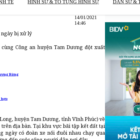
NH TẾ
HÌNH SỰ & TỐ TỤNG HÌNH SỰ
DÂN SỰ & 
14/01/2021
14:46
 ngày bị xử lý
ợp cùng Công an huyện Tam Dương đột xuất
Hương Rừng
g hợp
Long, huyện Tam Dương, tỉnh Vĩnh Phúc) về
 trên địa bàn. Tại khu vực bãi tập kết đất tại
g ngày có đoàn xe nối đuôi nhau chạy qua
ởng đến cuộc sống người dân nơi đây.