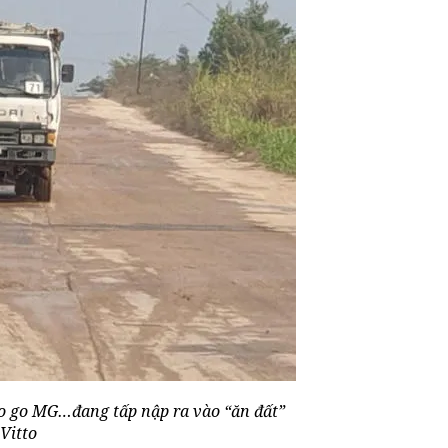
lo go MG…đang tấp nập ra vào “ăn đất”
Vitto