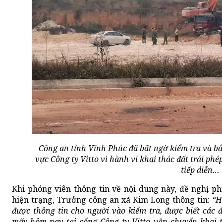
Công an tỉnh Vĩnh Phúc đã bất ngờ kiểm tra và bắ
vực Công ty Vitto vì hành vi khai thác đất trái phép
tiếp diễn…
Khi phóng viên thông tin về nội dung này, đề nghị p
hiện trạng, Trưởng công an xã Kim Long thông tin:
“H
được thông tin cho người vào kiểm tra, được biết các đ
mấy hôm nay tại cổng Công ty Vitto vận chuyển khai 