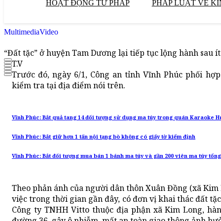
HOẠT ĐỘNG TƯ PHÁP
PHÁP LUẬT VỀ KI
Multimedia
Video
“Đất tặc” ở huyện Tam Dương lại tiếp tục lộng hành sau ít
T.V
Trước đó, ngày 6/1, Công an tỉnh Vĩnh Phúc phối h
kiểm tra tại địa điểm nói trên.
Vĩnh Phúc: Bắt quả tang 14 đối tượng sử dụng ma túy trong quán Karaoke 
Vĩnh Phúc: Bắt giữ hơn 1 tấn nội tạng bò không có giấy tờ kiểm định
Vĩnh Phúc: Bắt đối tượng mua bán 1 bánh ma túy và gần 200 viên ma túy tổn
Theo phản ánh của người dân thôn Xuân Đồng (xã Kim 
việc trong thời gian gần đây, có đơn vị khai thác đất tặc
Công ty TNHH Vitto thuộc địa phận xã Kim Long, hàn
đường 36, gây ô nhiễm, mất an toàn giao thông ảnh hư