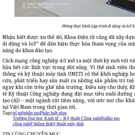
Phòng thực hành Lập trình di động và IoT k
Nhận biết được xu thế đó, Khoa Điện tử cũng đã xây dự
di động và IoT” để dần hiện thực hóa tham vọng của mìn
năng do khoa đào tạo.
Cách mạng công nghiệp 4.0 mở ra một thời kỳ mới với việ
hầu hết các lĩnh vực trong đời sống. Vì thế sinh viên t
thông và kỹ thuật máy tính UNETI có thể khởi nghiệp h
cứu, phát triển hay sản xuất ra những sản phẩm trí tuệ 
ngay khi còn trên ghế nhà trường. Điều này cho thấy, K
tế Kỹ thuật Công nghiệp đang đặt mục tiêu nuôi dưỡng n
tạo (AI) – một ngành rất tiềm năng, với ước mơ cho kh
tại Việt Nam trong thời gian tới.
Tags:
trí tuệ
nhân tạo
Pháp luật plus
Trường Đại học Kinh tế – Kỹ thuật Công nghiệp
đào tạo
công nghệ thông tin
kỹ thuật máy tính
TIN CÙNG CHUYÊN MỤC