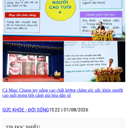
Cà Mau: Chung tay nâng cao chất lượng chăm sóc sức khỏe người
cao tuổi trong bối cảnh già hóa dân số
SỨC KHỎE - ĐỜI SỐNG
15:22
|
01/08/2026
TIN ĐỌC NHIỀU