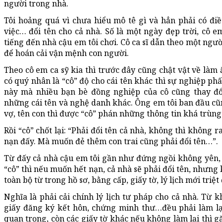
người trong nhà.
Tôi hoảng quá vì chưa hiểu mô tê gì và hẳn phải có đi
việc… đổi tên cho cả nhà. Số là một ngày đẹp trời, cô e
tiếng đến nhà cậu em tôi chơi. Cô ca sĩ dẫn theo một ngư
để hoán cải vận mệnh con người.
Theo cô em ca sỹ kia thì trước đây cũng chật vật về làm
có quý nhân là “cô” độ cho cái tên khác thì sự nghiệp phấ
này mà nhiều bạn bè đồng nghiệp của cô cũng thay đ
những cái tên và nghệ danh khác. Ông em tôi ban đầu cũn
vợ, tên con thì được “cô” phán những thông tin khá trùng
Rồi “cô” chốt lại: “Phải đổi tên cả nhà, không thì không r
nạn đấy. Mà muốn đẻ thêm con trai cũng phải đổi tên…”.
Từ đấy cả nhà cậu em tôi gần như đứng ngồi không yên,
“cô” thì nếu muốn hết nạn, cả nhà sẽ phải đổi tên, nhưng
toàn bộ từ trong hồ sơ, bằng cấp, giấy tờ, lý lịch mới triệt 
Nghĩa là phải cải chính lý lịch tư pháp cho cả nhà. Từ kha
giấy đăng ký kết hôn, chứng minh thư…đều phải làm lại 
quan trọng, còn các giấy tờ khác nếu không làm lại thì g