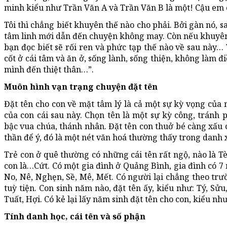
minh kiểu như Trần Văn A và Trần Văn B là một! Cậu em 
Tôi thì chẳng biết khuyên thế nào cho phải. Bởi gàn nó, s
tâm linh mới dẫn đến chuyện không may. Còn nếu khuyên n
bạn đọc biết sẽ rối ren và phức tạp thế nào về sau này
cốt ở cái tâm và ăn ở, sống lành, sống thiện, không làm đi
mình đến thiệt thân…”.
Muôn hình vạn trạng chuyện đặt tên
Đặt tên cho con về mặt tâm lý là cả một sự kỳ vọng củ
của con cái sau này. Chọn tên là một sự kỳ công, tránh 
bậc vua chúa, thánh nhân. Đặt tên con thuở bé càng xấu 
thần để ý, đó là một nét văn hoá thường thấy trong danh 
Trẻ con ở quê thường có những cái tên rất ngộ, nào là Tèo
con là…Cứt. Có một gia đình ở Quảng Bình, gia đình có 7 n
No, Nê, Nghẹn, Sề, Mê, Mết. Có người lại chẳng theo trườ
tuỳ tiện. Con sinh năm nào, đặt tên ấy, kiểu như: Tý, Sửu
Tuất, Hợi. Có kẻ lại lấy năm sinh đặt tên cho con, kiểu nh
Tính danh học, cái tên và số phận