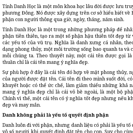
Tính Danh Học là một môn khoa học lâu đời được lưu tru
phương Đông. Nó được xây dựng trên cơ sở hiểu biết về B
phận con người thông qua giờ, ngày, tháng, năm sinh.
Tính Danh Học là một trong những phương pháp để nhằm
phận tiên thiên, tạo ra một số phận hậu thiên tốt đẹp t
các yếu tố của vũ trụ. Nghĩa là danh xưng cá nhân, th
dạng phong thủy, một môi trường sống bao quanh ta và 
mỗi chúng ta. Theo thuyết này, một cái tên được gọi l
thuần chỉ là cái tên mang ý nghĩa đẹp.
Sự phù hợp ở đây là cái tên đó hợp về mặt phong thủy, 
của người được đặt tên. Cái tên đi theo mình suốt đời, c
khuyết hoặc có thể ức chế, làm giảm thiểu những khả nă
mang ý nghĩa đẹp chỉ là cái vỏ bề ngoài, là một bộ ph
Chính vì thế, một cái tên có ý nghĩa tốt đẹp nhưng nếu k
đẹp và may mắn.
Danh không phải là yếu tố quyết định phận
Danh luôn đi với phận, nhưng danh liệu có phải là yếu tố
vô số người khi quyết định đặt tên cho con. Suy cho cùng