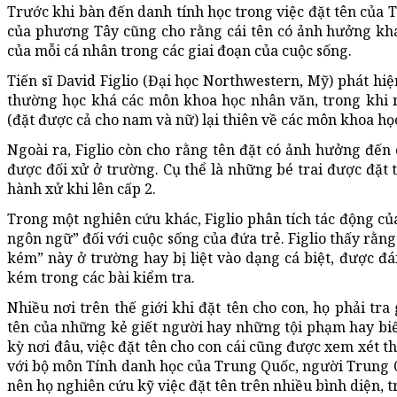
Trước khi bàn đến danh tính học trong việc đặt tên của 
của phương Tây cũng cho rằng cái tên có ảnh hưởng khá
của mỗi cá nhân trong các giai đoạn của cuộc sống.
Tiến sĩ David Figlio (Đại học Northwestern, Mỹ) phát hi
thường học khá các môn khoa học nhân văn, trong khi 
(đặt được cả cho nam và nữ) lại thiên về các môn khoa họ
Ngoài ra, Figlio còn cho rằng tên đặt có ảnh hưởng đế
được đối xử ở trường. Cụ thể là những bé trai được đặt 
hành xử khi lên cấp 2.
Trong một nghiên cứu khác, Figlio phân tích tác động củ
ngôn ngữ” đối với cuộc sống của đứa trẻ. Figlio thấy rằ
kém” này ở trường hay bị liệt vào dạng cá biệt, được đ
kém trong các bài kiểm tra.
Nhiều nơi trên thế giới khi đặt tên cho con, họ phải tr
tên của những kẻ giết người hay những tội phạm hay biế
kỳ nơi đâu, việc đặt tên cho con cái cũng được xem xét t
với bộ môn Tính danh học của Trung Quốc, người Trung Qu
nên họ nghiên cứu kỹ việc đặt tên trên nhiều bình diện, t