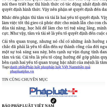
nói theo triết học thì hình thức có tác động nhất định đ
quyết định hình thức. Vậy nên phận sẽ quyết định đến da
Nhắc đến phận thì tâm và tài là hai yếu tố quyết định. V
làm việc tốt thì gieo cả phúc đức cho mình lẫn cho con ch
dũa tài năng, học hỏi để làm cho trí tuệ sáng láng, minh
cực. Như vậy, tâm và tài sẽ là yếu tố quyết định đến cuộc
Cái tên quan trọng, nhưng nó chỉ có những ảnh hưởng n
chắc đã phải là yếu tố dẫn đến sự thành công của đời ngư
một sự toả sáng sau này, bên cạnh sự vận dụng tính dan
tâm và tài. Cái tên là yếu tố cộng hưởng để góp phần q
bên cạnh hai yếu tố quan trọng bậc nhất của mệnh là tâm
Tags:
danh phận
Pháp luật plus
pháp luật Việt Nam
nhận quà
phapluatplus.vn
TIN CÙNG CHUYÊN MỤC
BÁO PHÁP LUẬT VIỆT NAM