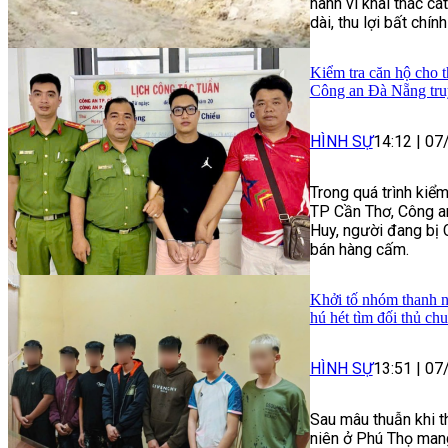
hành vi khai thác cát
dài, thu lợi bất chín
Kiểm tra căn hộ cho t
Công an Đà Nẵng tru
HÌNH SỰ
14:12
|
07
Trong quá trình kiểm
TP Cần Thơ, Công a
Huy, người đang bị 
bán hàng cấm.
Khởi tố nhóm thanh n
hú hét tìm đối thủ ch
HÌNH SỰ
13:51
|
07
Sau mâu thuẫn khi t
niên ở Phú Thọ mang