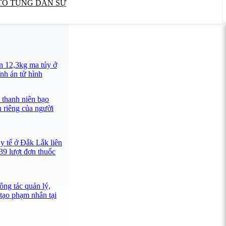
TỐ TỤNG DÂN SỰ
n 12,3kg ma túy ở
nh án tử hình
 thanh niên bạo
n riêng của người
y tế ở Đắk Lắk liên
39 lượt đơn thuốc
ông tác quản lý,
 tạo phạm nhân tại