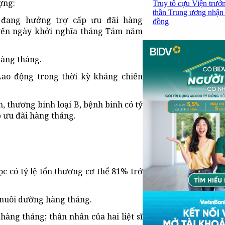
ợng:
Truy tố cựu Viện trưở
thần Trung ương nhận 
 đang hưởng trợ cấp ưu đãi hàng
đồng
đến ngày khởi nghĩa tháng Tám năm
àng tháng.
ao động trong thời kỳ kháng chiến
 thương binh loại B, bệnh binh có tỷ
p ưu đãi hàng tháng.
c có tỷ lệ tổn thương cơ thể 81% trở
 nuôi dưỡng hàng tháng.
hàng tháng; thân nhân của hai liệt sĩ