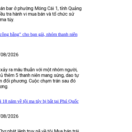
án bar ở phường Móng Cái 1, tỉnh Quảng
iều tra hành vi mua bán và tổ chức sử
ma túy.
công bằng" cho bạn gái, nhóm thanh niên
/08/2026
i xảy ra mâu thuẫn với một nhóm người,
ủ thêm 5 thanh niên mang súng, dao tự
ìm đối phương. Cuộc chạm trán sau đó
ơng.
ã 18 năm về tội ma túy bị bắt tại Phú Quốc
/08/2026
ơ phát lệnh truy nã về tội Mua bán trái