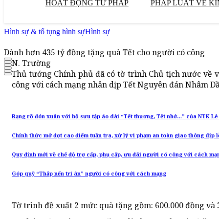
HOẠT ĐỘNG TƯ PHÁP
PHÁP LUẬT VỀ KI
Hình sự & tố tụng hình sự
Hình sự
Dành hơn 435 tỷ đồng tặng quà Tết cho người có công
N. Trường
Thủ tướng Chính phủ đã có tờ trình Chủ tịch nước về v
công với cách mạng nhân dịp Tết Nguyên đán Nhâm Dầ
Rạng rỡ đón xuân với bộ sưu tập áo dài “Tết thương, Tết nhớ…” của NTK L
Chính thức mở đợt cao điểm tuần tra, xử lý vi phạm an toàn giao thông dịp lễ
Quy định mới về chế độ trợ cấp, phụ cấp, ưu đãi người có công với cách mạ
Góp quỹ “Thắp nến tri ân” người có công với cách mạng
Tờ trình đề xuất 2 mức quà tặng gồm: 600.000 đồng và 