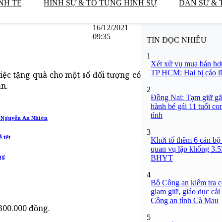
NH TẾ
HÌNH SỰ & TỐ TỤNG HÌNH SỰ
DÂN SỰ & 
16/12/2021
09:35
TIN ĐỌC NHIỀU
1
Xét xử vụ mua bán hơ
TP HCM: Hai bị cáo lĩ
iệc tặng quà cho một số đối tượng có
n.
2
Đồng Nai: Tạm giữ gã
hành bé gái 11 tuổi co
tình
ê Nguyễn An Nhiên
3
 tết
Khởi tố thêm 6 cán bộ 
quan vụ lập khống 3.5
ng
BHYT
4
Bộ Công an kiểm tra c
giam giữ, giáo dục cải
Công an tỉnh Cà Mau
300.000 đồng.
5