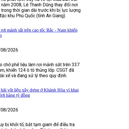
ừ năm 2008, Lê Thanh Dũng thay đổi nơi
 trong thời gian dài trước khi bị lực lượng
 đặc khu Phú Quốc (tỉnh An Giang).
rơi mảnh sắt trên cao tốc Bắc - Nam khiến
p
/08/2026
o chở phế liệu làm rơi mảnh sắt trên 337
m, khiến 124 ô tô thủng lốp. CSGT đã
 tài xế và đang xử lý theo quy định.
 bãi vật liệu xây dựng ở Khánh Hòa vì khai
u lợi hàng tỷ đồng
/08/2026
y bị khởi tố, bắt tạm giam để điều tra