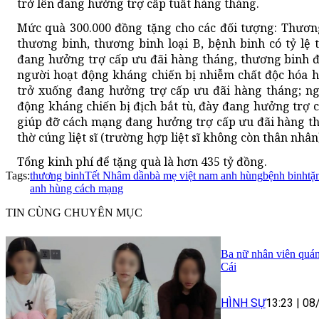
trở lên đang hưởng trợ cấp tuất hàng tháng.
Mức quà 300.000 đồng tặng cho các đối tượng: Thươn
thương binh, thương binh loại B, bệnh binh có tỷ lệ
đang hưởng trợ cấp ưu đãi hàng tháng, thương binh 
người hoạt động kháng chiến bị nhiễm chất độc hóa họ
trở xuống đang hưởng trợ cấp ưu đãi hàng tháng; n
động kháng chiến bị địch bắt tù, đày đang hưởng trợ 
giúp đỡ cách mạng đang hưởng trợ cấp ưu đãi hàng thán
thờ cúng liệt sĩ (trường hợp liệt sĩ không còn thân nhân
Tổng kinh phí để tặng quà là hơn 435 tỷ đồng.
Tags:
thương binh
Tết Nhâm dần
bà mẹ việt nam anh hùng
bệnh binh
tặ
anh hùng cách mạng
TIN CÙNG CHUYÊN MỤC
Ba nữ nhân viên quán
Cái
HÌNH SỰ
13:23
|
08