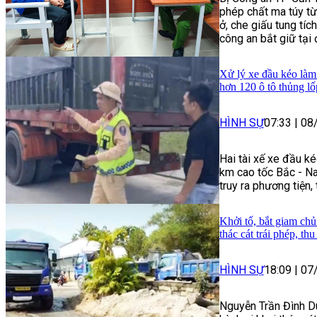
phép chất ma túy t
ở, che giấu tung tích
công an bắt giữ tại
Xử lý xe đầu kéo làm 
hơn 120 ô tô thủng lố
HÌNH SỰ
07:33
|
08
Hai tài xế xe đầu ké
km cao tốc Bắc - Na
truy ra phương tiện,
Khởi tố, bắt giam chủ
thác cát trái phép, th
HÌNH SỰ
18:09
|
07
Nguyễn Trần Đình Du