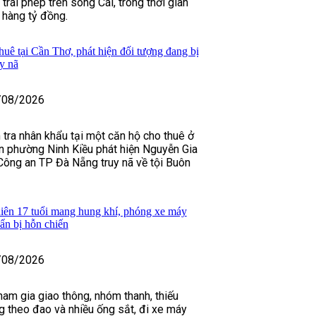
 trái phép trên sông Cái, trong thời gian
h hàng tỷ đồng.
huê tại Cần Thơ, phát hiện đối tượng đang bị
y nã
/08/2026
 tra nhân khẩu tại một căn hộ cho thuê ở
n phường Ninh Kiều phát hiện Nguyễn Gia
Công an TP Đà Nẵng truy nã về tội Buôn
iên 17 tuổi mang hung khí, phóng xe máy
uẩn bị hỗn chiến
/08/2026
ham gia giao thông, nhóm thanh, thiếu
 theo đao và nhiều ống sắt, đi xe máy