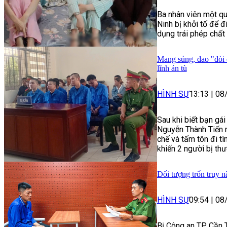
Ba nhân viên một qu
Ninh bị khởi tố để đ
dụng trái phép chất 
Mang súng, dao "đòi 
lĩnh án tù
HÌNH SỰ
13:13
|
08
Sau khi biết bạn gá
Nguyễn Thành Tiến r
chế và tấm tôn đi t
khiến 2 người bị thư
Đối tượng trốn truy n
HÌNH SỰ
09:54
|
08
Bị Công an TP Cần Th