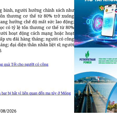
g binh, người hưởng chính sách như
 tổn thương cơ thể từ 80% trở xuống
đang hưởng chế độ mất sức lao động;
c có tỷ lệ tổn thương cơ thể từ 80%
gười hoạt động cách mạng hoặc hoạt
cấp ưu đãi hàng tháng; người có công
g; đại diện thân nhân liệt sĩ; người
).
ng quà Tết cho người có công
 bar bị bắt vì liên quan đến ma túy ở Móng
/08/2026