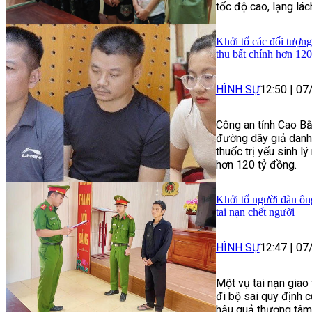
tốc độ cao, lạng lác
Khởi tố các đối tượng
thu bất chính hơn 120
HÌNH SỰ
12:50
|
07
Công an tỉnh Cao Bằ
đường dây giả danh 
thuốc trị yếu sinh lý
hơn 120 tỷ đồng.
Khởi tố người đàn ôn
tai nạn chết người
HÌNH SỰ
12:47
|
07
Một vụ tai nạn giao
đi bộ sai quy định 
hậu quả thương tâm