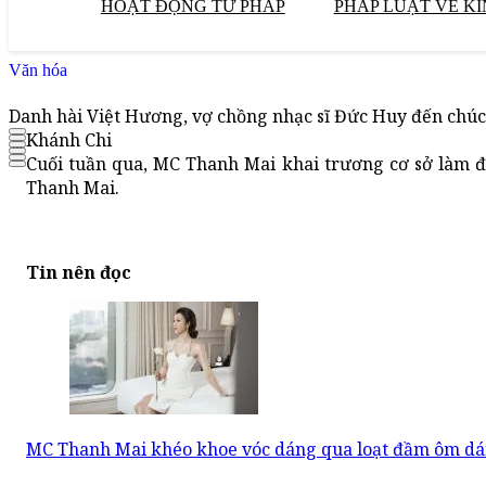
HOẠT ĐỘNG TƯ PHÁP
PHÁP LUẬT VỀ KI
Văn hóa
Danh hài Việt Hương, vợ chồng nhạc sĩ Đức Huy đến ch
Khánh Chi
Cuối tuần qua, MC Thanh Mai khai trương cơ sở làm 
Thanh Mai.
Tin nên đọc
MC Thanh Mai khéo khoe vóc dáng qua loạt đầm ôm dá