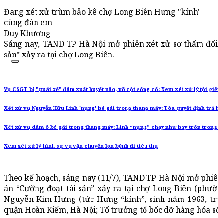
Đang xét xử trùm bảo kê chợ Long Biên Hưng "kính"
cùng đàn em
Duy Khương
Sáng nay, TAND TP Hà Nội mở phiên xét xử sơ thẩm đối 
sản” xảy ra tại chợ Long Biên.
Vụ CSGT bị "quái xế" đâm xuất huyết não, vỡ cột sống cổ: Xem xét xử lý tội giế
Xét xử vụ Nguyễn Hữu Linh 'nựng' bé gái trong thang máy: Tòa quyết định trả 
Xét xử vụ dâm ô bé gái trong thang máy: Linh “nựng” chạy như bay trốn trong
Xem xét xử lý hình sự vụ vận chuyển lợn bệnh đi tiêu thụ
Theo kế hoạch, sáng nay (11/7), TAND TP Hà Nội mở phiên
án “Cưỡng đoạt tài sản” xảy ra tại chợ Long Biên (phư
Nguyễn Kim Hưng (tức Hưng “kính”, sinh năm 1963, t
quận Hoàn Kiếm, Hà Nội; Tổ trưởng tổ bốc dỡ hàng hóa số