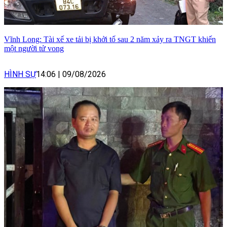
Vĩnh Long: Tài xế xe tải bị khởi tố sau 2 năm xảy ra TNGT khiến
một người tử vong
HÌNH SỰ
14:06
|
09/08/2026