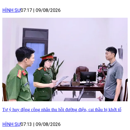
HÌNH SỰ
07:17
|
09/08/2026
Tự ý huy động công nhân thu hồi đường điện, cai thầu bị khởi tố
HÌNH SỰ
07:13
|
09/08/2026