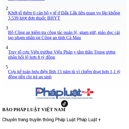
2
Khởi tố thêm 6 cán bộ y tế ở Đắk Lắk liên quan vụ lập khống
3.539 lượt đơn thuốc BHYT
3
Bộ Công an kiểm tra công tác quản lý, giam giữ, giáo dục cải
tạo phạm nhân tại Công an tỉnh Cà Mau
4
Truy tố cựu Viện trưởng Viện Pháp y tâm thần Trung ương
nhận hối lộ hơn 8 tỷ đồng
5
Cựu kế toán bưu điện lĩnh 13 năm tù vì chiếm đoạt hơn 1,1 tỷ
đồng tiền chi trả an sinh
BÁO PHÁP LUẬT VIỆT NAM
Chuyên trang truyền thông Pháp Luật Pháp Luật +