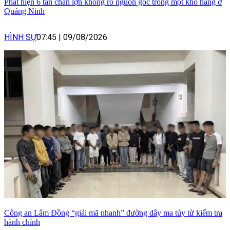
Phát hiện 6 tấn chân lợn không rõ nguồn gốc trong một kho hàng ở
Quảng Ninh
HÌNH SỰ
07:45
|
09/08/2026
Công an Lâm Đồng “giải mã nhanh” đường dây ma túy từ kiểm tra
hành chính