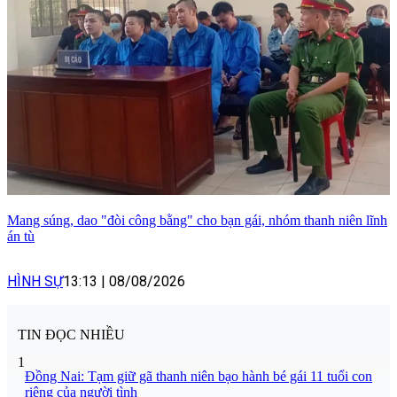
Mang súng, dao "đòi công bằng" cho bạn gái, nhóm thanh niên lĩnh
án tù
HÌNH SỰ
13:13
|
08/08/2026
TIN ĐỌC NHIỀU
1
Đồng Nai: Tạm giữ gã thanh niên bạo hành bé gái 11 tuổi con
riêng của người tình