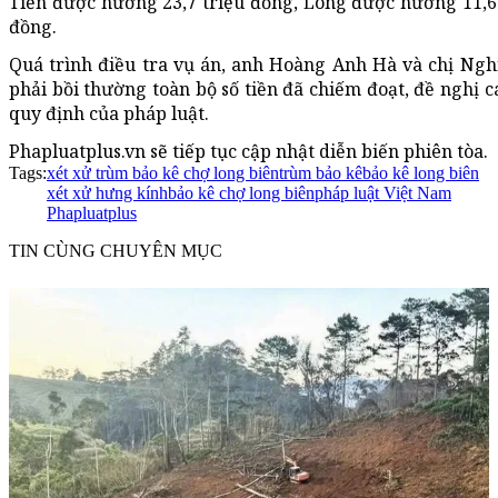
Tiến được hưởng 23,7 triệu đồng, Long được hưởng 11,6
đồng.
Quá trình điều tra vụ án, anh Hoàng Anh Hà và chị Ng
phải bồi thường toàn bộ số tiền đã chiếm đoạt, đề nghị c
quy định của pháp luật.
Phapluatplus.vn sẽ tiếp tục cập nhật diễn biến phiên tòa.
Tags:
xét xử trùm bảo kê chợ long biên
trùm bảo kê
bảo kê long biên
xét xử hưng kính
bảo kê chợ long biên
pháp luật Việt Nam
Phapluatplus
TIN CÙNG CHUYÊN MỤC