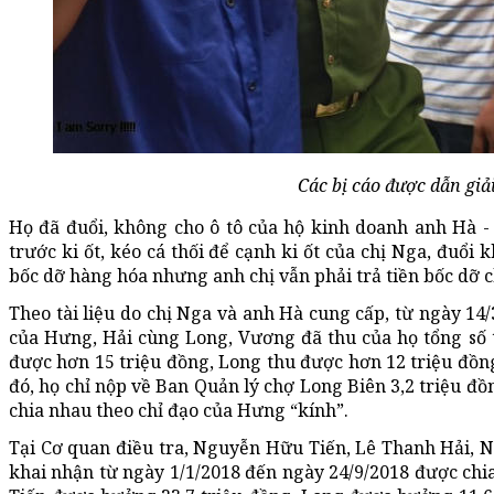
Các bị cáo được dẫn giải
Họ đã đuổi, không cho ô tô của hộ kinh doanh anh Hà - 
trước ki ốt, kéo cá thối để cạnh ki ốt của chị Nga, đuổi
bốc dỡ hàng hóa nhưng anh chị vẫn phải trả tiền bốc d
Theo tài liệu do chị Nga và anh Hà cung cấp, từ ngày 14/
của Hưng, Hải cùng Long, Vương đã thu của họ tổng số t
được hơn 15 triệu đồng, Long thu được hơn 12 triệu đồ
đó, họ chỉ nộp về Ban Quản lý chợ Long Biên 3,2 triệu đồ
chia nhau theo chỉ đạo của Hưng “kính”.
Tại Cơ quan điều tra, Nguyễn Hữu Tiến, Lê Thanh Hải
khai nhận từ ngày 1/1/2018 đến ngày 24/9/2018 được chia 