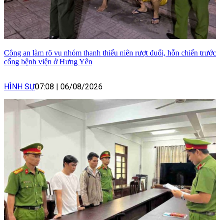
Công an làm rõ vụ nhóm thanh thiếu niên rượt đuổi, hỗn chiến trước
cổng bệnh viện ở Hưng Yên
HÌNH SỰ
07:08
|
06/08/2026