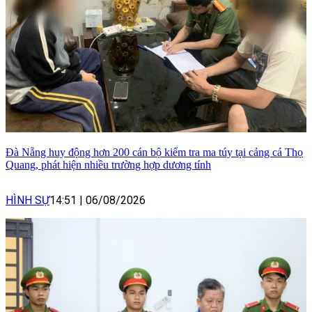
Đà Nẵng huy động hơn 200 cán bộ kiểm tra ma túy tại cảng cá Thọ
Quang, phát hiện nhiều trường hợp dương tính
HÌNH SỰ
14:51
|
06/08/2026