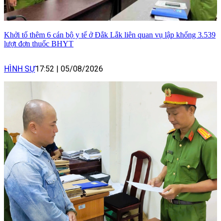
Khởi tố thêm 6 cán bộ y tế ở Đắk Lắk liên quan vụ lập khống 3.539
lượt đơn thuốc BHYT
HÌNH SỰ
17:52
|
05/08/2026