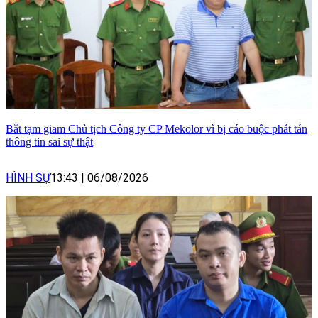
Bắt tạm giam Chủ tịch Công ty CP Mekolor vì bị cáo buộc phát tán
thông tin sai sự thật
HÌNH SỰ
13:43
|
06/08/2026