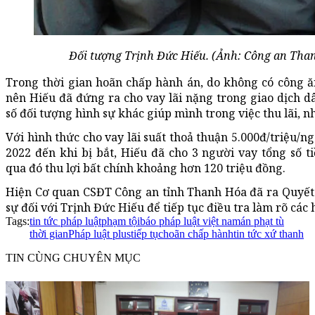
Đối tượng Trịnh Đức Hiếu. (Ảnh: Công an Tha
Trong thời gian hoãn chấp hành án, do không có công ă
nên Hiếu đã đứng ra cho vay lãi nặng trong giao dịch d
số đối tượng hình sự khác giúp mình trong việc thu lãi, nhắ
Với hình thức cho vay lãi suất thoả thuận 5.000đ/triệu/ng
2022 đến khi bị bắt, Hiếu đã cho 3 người vay tổng số ti
qua đó thu lợi bất chính khoảng hơn 120 triệu đồng.
Hiện Cơ quan CSĐT Công an tỉnh Thanh Hóa đã ra Quyết
sự đối với Trịnh Đức Hiếu để tiếp tục điều tra làm rõ các 
Tags:
tin tức pháp luật
phạm tội
báo pháp luật việt nam
án phạt tù
thời gian
Pháp luật plus
tiếp tục
hoãn chấp hành
tin tức xứ thanh
TIN CÙNG CHUYÊN MỤC