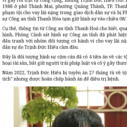
vi gây rối trật tự công cộng, nhưng Trịnh Đức Hiếu (tức
1988 ở phố Thành Mai, phường Quảng Thành, TP. Thanh
phạm tội cho vay lãi nặng trong giao dịch dân sự và bị 
sự Công an tỉnh Thanh Hóa tạm giữ hình sự vào chiều 08
Cụ thể, thông tin từ Công an tỉnh Thanh Hoá cho biết, qu
hình, Phòng Cảnh sát hình sự Công an tỉnh đã phát hiệ
đấu tranh với nhóm đối tượng có hành vi cho vay lãi nặ
dân sự do Trịnh Đức Hiếu cầm đầu.
Đây là đối tượng hình sự cộm cán đã có 4 tiền án về các tộ
hoại tài sản, bắt giữ người trái pháp luật và cố ý gây thươ
Năm 2022, Trịnh Đức Hiếu bị tuyên án 27 tháng tù về tộ
tích” nhưng được hoãn chấp hành án để điều trị bệnh.