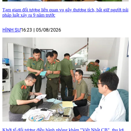
Tạm giam đối tượng liên quan vụ gây thương tích, bắt giữ người trái
pháp luật xảy ra 9 năm trước
HÌNH SỰ
16:23
|
05/08/2026
Khởi tố đối tượng điều hành phòng khám "Việt Nhật CB", thu lợi