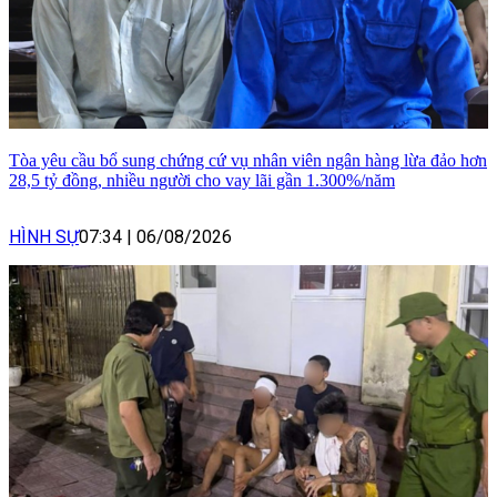
Tòa yêu cầu bổ sung chứng cứ vụ nhân viên ngân hàng lừa đảo hơn
28,5 tỷ đồng, nhiều người cho vay lãi gần 1.300%/năm
HÌNH SỰ
07:34
|
06/08/2026