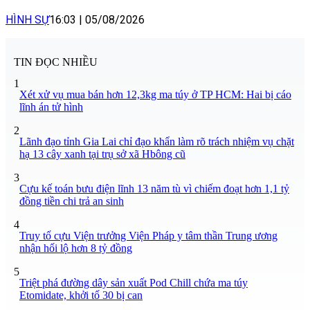
HÌNH SỰ
16:03
|
05/08/2026
TIN ĐỌC NHIỀU
1
Xét xử vụ mua bán hơn 12,3kg ma túy ở TP HCM: Hai bị cáo
lĩnh án tử hình
2
Lãnh đạo tỉnh Gia Lai chỉ đạo khẩn làm rõ trách nhiệm vụ chặt
hạ 13 cây xanh tại trụ sở xã Hbông cũ
3
Cựu kế toán bưu điện lĩnh 13 năm tù vì chiếm đoạt hơn 1,1 tỷ
đồng tiền chi trả an sinh
4
Truy tố cựu Viện trưởng Viện Pháp y tâm thần Trung ương
nhận hối lộ hơn 8 tỷ đồng
5
Triệt phá đường dây sản xuất Pod Chill chứa ma túy
Etomidate, khởi tố 30 bị can