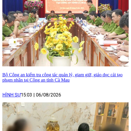
Bộ Công an kiểm tra công tác quản lý, giam giữ, giáo dục cải tạo
phạm nhân tại Công an tỉnh Cà Mau
HÌNH SỰ
15:03
|
06/08/2026