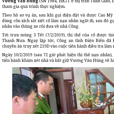
Vương Văn Hùng
(SN 1984, HKTT ở thị trấn Tuần Giáo, Đ
tham gia quá trình thực nghiệm.
Theo hồ sơ vụ án, sau khi gọi điện đặt và được Cao Mỹ
dùng côn xích sắt siết cổ làm nạn nhân ngất đi, sau đó gọ
nhân vào thùng xe rồi đưa về nhà Công.
Tới trưa mùng 3 Tết (7/2/2019), thi thể của cô được t
Thanh Nưa. Ngay lập tức, Công an tỉnh Điện Biên đã 
chuyên án truy xét 219D vào cuộc tiến hành điều tra làm 
Ngày 10/2/2019 (sau 72 giờ phát hiện thi thể nạn nhân)
tiến hành khám xét nhà và bắt giữ Vương Văn Hùng về hàn