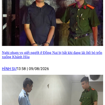
Nghi phạm vụ giết người ở Đồng Nai bị bắt khi đang lái ôtô bỏ trốn
xuống Khánh Hòa
HÌNH SỰ
13:58
|
09/08/2026