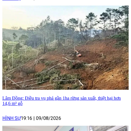
Lâm Đồng: Điều tra vụ phá gần 1ha rừng sản xuất, thiệt hại hơn
14,6 m³ gỗ
HÌNH SỰ
19:16
|
09/08/2026