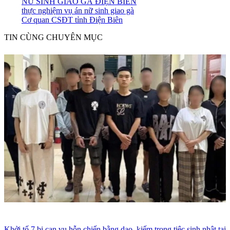
NỮ SINH GIAO GÀ ĐIỆN BIÊN
thực nghiệm vụ án nữ sinh giao gà
Cơ quan CSĐT tỉnh Điện Biên
TIN CÙNG CHUYÊN MỤC
Khởi tố 7 bị can vụ hỗn chiến bằng dao, kiếm trong tiệc sinh nhật tại