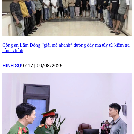
Công an Lâm Đồng “giải mã nhanh” đường dây ma túy từ kiểm tra
hành chính
HÌNH SỰ
07:17
|
09/08/2026