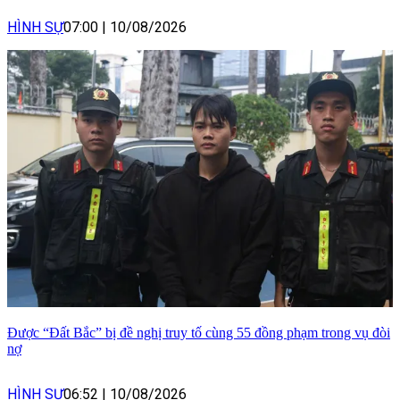
HÌNH SỰ
07:00
|
10/08/2026
Được “Đất Bắc” bị đề nghị truy tố cùng 55 đồng phạm trong vụ đòi
nợ
HÌNH SỰ
06:52
|
10/08/2026