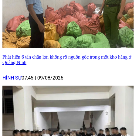
Phát hiện 6 tấn chân lợn không rõ nguồn gốc trong một kho hàng ở
Quảng Ninh
HÌNH SỰ
07:45
|
09/08/2026