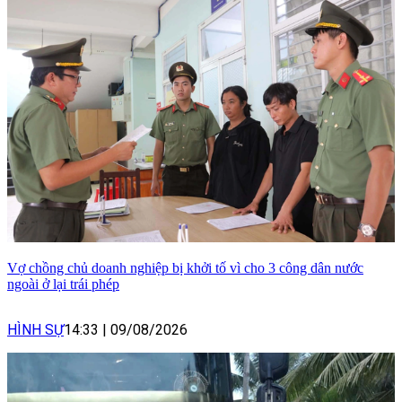
Vợ chồng chủ doanh nghiệp bị khởi tố vì cho 3 công dân nước
ngoài ở lại trái phép
HÌNH SỰ
14:33
|
09/08/2026