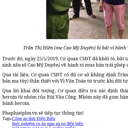
Trần Thị Hiền (mẹ Cao Mỹ Duyên) bị bắt vì hành 
Trước đó, ngày 25/5/2019, Cơ quan CSĐT đã khởi tố, bắt 
sinh xấu số Cao Mỹ Duyên) về hành vi mua bán trái phép 
Qua tài liệu, Cơ quan CSĐT có đủ cơ sở khẳng định Trầ
bán ma túy) thân thiết với Vì Văn Toán từ trước khi đối t
Qua lời khai đối tượng, Cơ quan điều tra xác định th
heroin từ nhóm của Bùi Văn Công. Nhóm này đã gom hàng 
bánh heroin.
Phapluatplus.vn sẽ tiếp tục thông tin!
Tags:
Công an tỉnh Điện Biên
thực nghiệm vụ án giao gà tại điện biên