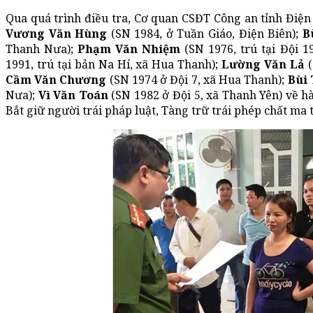
Qua quá trình điều tra, Cơ quan CSĐT Công an tỉnh Điện B
Vương Văn Hùng
(SN 1984, ở Tuần Giáo, Điện Biên);
B
Thanh Nưa);
Phạm Văn Nhiệm
(SN 1976, trú tại Đội 1
1991, trú tại bản Na Hí, xã Hua Thanh);
Lường Văn Lả
(
Cầm Văn Chương
(SN 1974 ở Đội 7, xã Hua Thanh);
Bùi
Nưa);
Vì Văn Toán
(SN 1982 ở Đội 5, xã Thanh Yên) về hà
Bắt giữ người trái pháp luật, Tàng trữ trái phép chất ma 