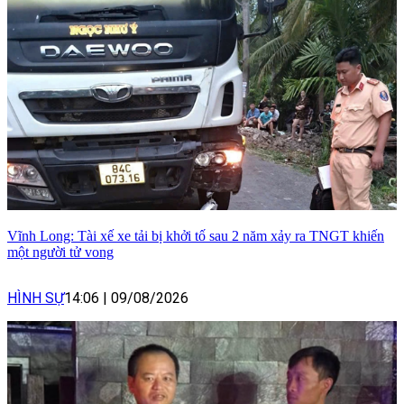
Vĩnh Long: Tài xế xe tải bị khởi tố sau 2 năm xảy ra TNGT khiến
một người tử vong
HÌNH SỰ
14:06
|
09/08/2026