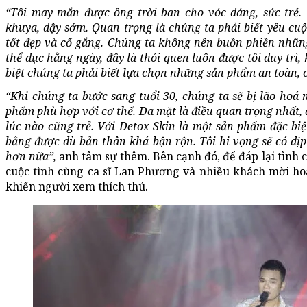
“Tôi may mắn được ông trời ban cho vóc dáng, sức trẻ.
khuya, dậy sớm. Quan trọng là chúng ta phải biết yêu cuộ
tốt đẹp và cố gắng. Chúng ta không nên buồn phiền nhữn
thể dục hằng ngày, đây là thói quen luôn được tôi duy trì,
biệt chúng ta phải biết lựa chọn những sản phẩm an toàn, 
“Khi chúng ta bước sang tuổi 30, chúng ta sẽ bị lão hoá
phẩm phù hợp với cơ thể. Da mặt là điều quan trọng nhất,
lúc nào cũng trẻ. Với Detox Skin là một sản phẩm đặc biệ
bằng được dù bản thân khá bận rộn. Tôi hi vọng sẽ có dịp
hơn nữa”,
anh tâm sự thêm. Bên cạnh đó, để đáp lại tình
cuộc tình cùng ca sĩ Lan Phương và nhiều khách mời ho
khiến người xem thích thú.