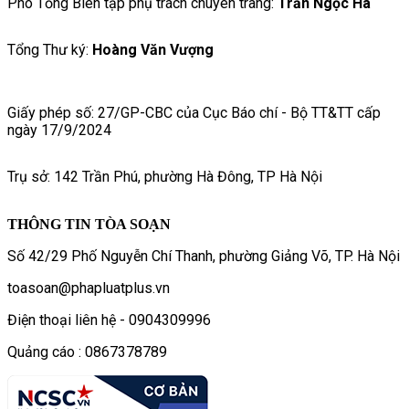
Phó Tổng Biên tập phụ trách chuyên trang:
Trần Ngọc Hà
Tổng Thư ký:
Hoàng Văn Vượng
Giấy phép số: 27/GP-CBC của Cục Báo chí - Bộ TT&TT cấp
ngày 17/9/2024
Trụ sở: 142 Trần Phú, phường Hà Đông, TP Hà Nội
THÔNG TIN TÒA SOẠN
Số 42/29 Phố Nguyễn Chí Thanh, phường Giảng Võ, TP. Hà Nội
toasoan@phapluatplus.vn
Điện thoại liên hệ - 0904309996
Quảng cáo : 0867378789