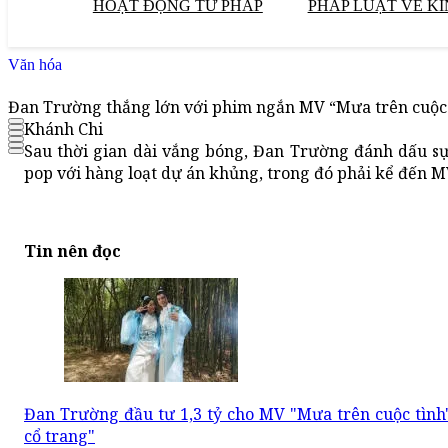
HOẠT ĐỘNG TƯ PHÁP
PHÁP LUẬT VỀ KI
Văn hóa
Đan Trường thắng lớn với phim ngắn MV “Mưa trên cuộc 
Khánh Chi
Sau thời gian dài vắng bóng, Đan Trường đánh dấu sự
pop với hàng loạt dự án khủng, trong đó phải kể đến M
Tin nên đọc
Đan Trường đầu tư 1,3 tỷ cho MV "Mưa trên cuộc tìn
cổ trang"