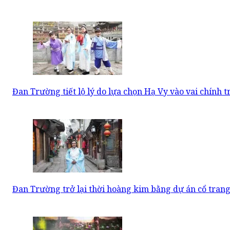
Đan Trường tiết lộ lý do lựa chọn Hạ Vy vào vai chính
Đan Trường trở lại thời hoàng kim bằng dự án cổ tran