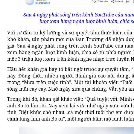
Sau 4 ngày phát sóng trên kênh YouTube của nam 
lượt xem hàng ngàn lượt bình luận, chia s
Với sự đầu tư kỹ lưỡng và sự quyết tâm thực hiện của t
khó khăn, sản phẩm mới của Đan Trường đã nhận đượ
giả. Sau 4 ngày phát sóng trên kênh YouTube của nam 
xem hàng ngàn lượt bình luận, chia sẻ từ phía ngườ
mốc 3 triệu lượt xem trên kênh nghe nhạc trực tuyến 
Hầu hết khán giả bày tỏ bất ngờ trước sự quyết tâm, “
này. Đồng thời, nhiều người đánh giá cao nội dung, 
trong “Mưa trên cuộc tình”. Một tài khoản viết: “Tuổi
sóng mũi cay cay. Nhớ ngày xưa quá chừng. Vẫn yêu an
Trong khi đó, khán giả khác viết: “Quá tuyệt vời. Mìn
anh Bo từ lâu rồi. Nay xem lại vừa nhớ ngày xưa, vừa 
tình, Biệt khúc chờ nhau...cả một thời tuổi thơ em được
cảnh lung linh anh Bo ơi”, một người hâm mộ bình luậ