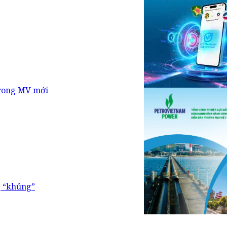
 trong MV mới
g “khủng”