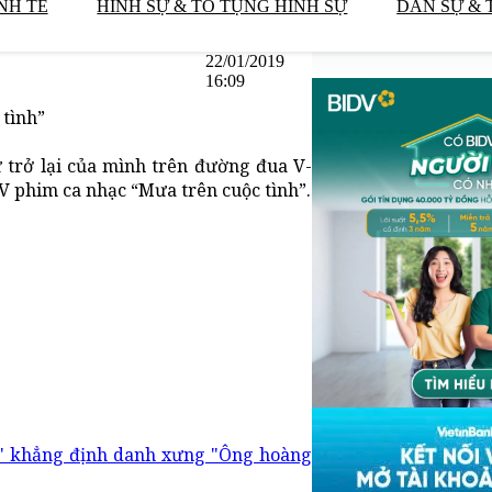
NH TẾ
HÌNH SỰ & TỐ TỤNG HÌNH SỰ
DÂN SỰ & 
22/01/2019
16:09
tình”
 trở lại của mình trên đường đua V-
V phim ca nhạc “Mưa trên cuộc tình”.
h" khẳng định danh xưng "Ông hoàng