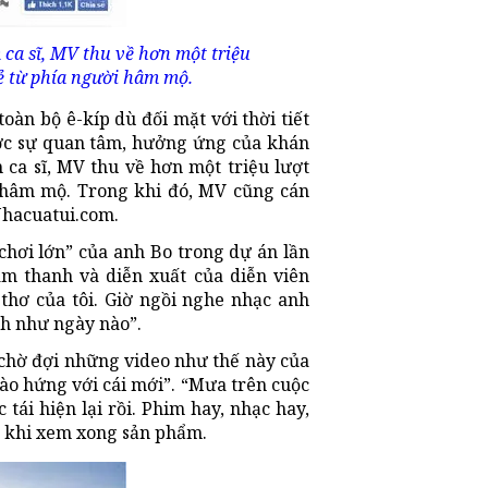
ca sĩ, MV thu về hơn một triệu
ẻ từ phía người hâm mộ.
oàn bộ ê-kíp dù đối mặt với thời tiết
c sự quan tâm, hưởng ứng của khán
ca sĩ, MV thu về hơn một triệu lượt
i hâm mộ. Trong khi đó, MV cũng cán
Nhacuatui.com.
chơi lớn” của anh Bo trong dự án lần
âm thanh và diễn xuất của diễn viên
 thơ của tôi. Giờ ngồi nghe nhạc anh
h như ngày nào”.
h chờ đợi những video như thế này của
hào hứng với cái mới”. “Mưa trên cuộc
 tái hiện lại rồi. Phim hay, nhạc hay,
n khi xem xong sản phẩm.