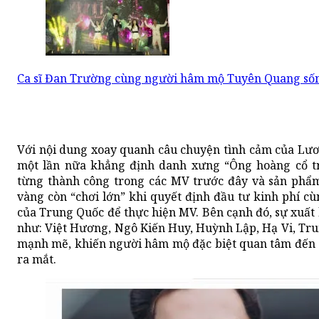
Ca sĩ Đan Trường cùng người hâm mộ Tuyên Quang sống 
Với nội dung xoay quanh câu chuyện tình cảm của Lươ
một lần nữa khẳng định danh xưng “Ông hoàng cổ tr
từng thành công trong các MV trước đây và sản phẩm
vàng còn “chơi lớn” khi quyết định đầu tư kinh phí c
của Trung Quốc để thực hiện MV. Bên cạnh đó, sự xuất 
như: Việt Hương, Ngô Kiến Huy, Huỳnh Lập, Hạ Vi, Tru
mạnh mẽ, khiến người hâm mộ đặc biệt quan tâm đến d
ra mắt.