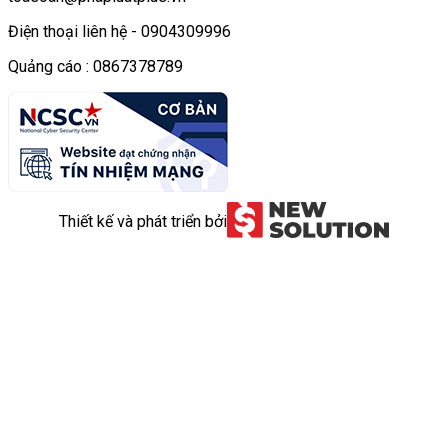
Điện thoại liên hệ - 0904309996
Quảng cáo : 0867378789
Thiết kế và phát triển bởi