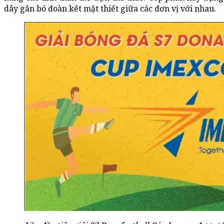
dây gắn bó đoàn kết mật thiết giữa các đơn vị với nhau.