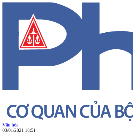
Văn hóa
03/01/2021 18:51