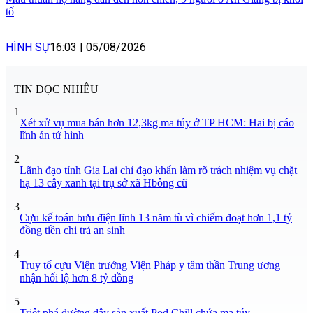
tố
HÌNH SỰ
16:03
|
05/08/2026
TIN ĐỌC NHIỀU
1
Xét xử vụ mua bán hơn 12,3kg ma túy ở TP HCM: Hai bị cáo
lĩnh án tử hình
2
Lãnh đạo tỉnh Gia Lai chỉ đạo khẩn làm rõ trách nhiệm vụ chặt
hạ 13 cây xanh tại trụ sở xã Hbông cũ
3
Cựu kế toán bưu điện lĩnh 13 năm tù vì chiếm đoạt hơn 1,1 tỷ
đồng tiền chi trả an sinh
4
Truy tố cựu Viện trưởng Viện Pháp y tâm thần Trung ương
nhận hối lộ hơn 8 tỷ đồng
5
Triệt phá đường dây sản xuất Pod Chill chứa ma túy