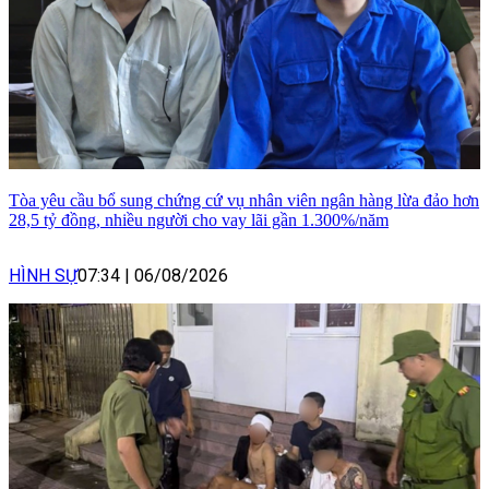
Tòa yêu cầu bổ sung chứng cứ vụ nhân viên ngân hàng lừa đảo hơn
28,5 tỷ đồng, nhiều người cho vay lãi gần 1.300%/năm
HÌNH SỰ
07:34
|
06/08/2026