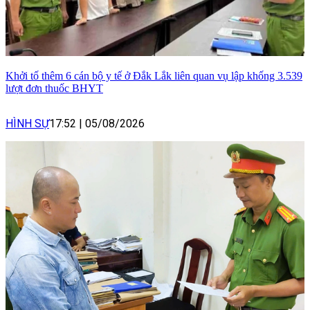
Khởi tố thêm 6 cán bộ y tế ở Đắk Lắk liên quan vụ lập khống 3.539
lượt đơn thuốc BHYT
HÌNH SỰ
17:52
|
05/08/2026