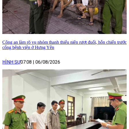
Công an làm rõ vụ nhóm thanh thiếu niên rượt đuổi, hỗn chiến trước
cổng bệnh viện ở Hưng Yên
HÌNH SỰ
07:08
|
06/08/2026