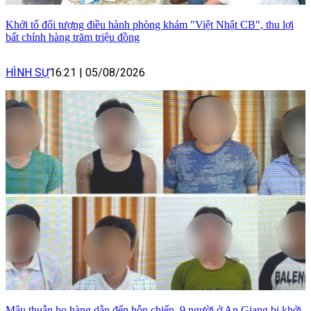
Khởi tố đối tượng điều hành phòng khám "Việt Nhật CB", thu lợi
bất chính hàng trăm triệu đồng
HÌNH SỰ
16:21
|
05/08/2026
Mâu thuẫn họ hàng dẫn đến hỗn chiến, 9 người ở An Giang bị khởi