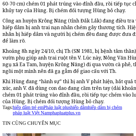
60-70 cm) chém 01 phát trúng vào đỉnh đầu, rồi tiếp tục 
khủy tay của Hùng. Bị chém đối tượng Hùng bỏ chạy.
Công an huyện Krông Năng (tỉnh Đắk Lắk) đang điều tra 
hiếp dâm bị anh trai nạn nhân chém gây thương tích. Hiệ
nhân bị hiếp dâm và người bị chém đều đang được đưa đ
để làm rõ.
Khoảng 8h ngày 24/10, chị Th (SN 1981, bị bệnh tâm thần
vườn phụ giúp anh trai ruột tên V. Lúc này, Nông Văn Hù
ngụ xã Ea Tam, huyện Krông Năng) đi qua vườn cà phê, t
ngồi một mình nên đã gạ gẫm để giao cấu với Th.
Khi Hùng đang “hành sự” thì bị anh V phát hiện, bắt quả 
xúc, anh V. đã dùng con dao đang cầm trên tay (dài khoả
chém 01 phát trúng vào đỉnh đầu, rồi tiếp tục chém vào l
của Hùng. Bị chém đối tượng Hùng bỏ chạy.
Tags:
hiếp dâm trẻ em
Pháp luật plus
hiếp dâm
hiếp dâm bị chém
pháp luật Việt Nam
phapluatplus.vn
TIN CÙNG CHUYÊN MỤC