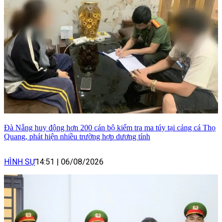
Đà Nẵng huy động hơn 200 cán bộ kiểm tra ma túy tại cảng cá Thọ
Quang, phát hiện nhiều trường hợp dương tính
HÌNH SỰ
14:51
|
06/08/2026