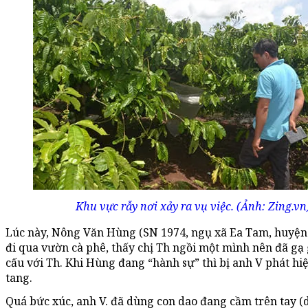
Khu vực rẫy nơi xảy ra vụ việc. (Ảnh: Zing.vn
Lúc này, Nông Văn Hùng (SN 1974, ngụ xã Ea Tam, huyệ
đi qua vườn cà phê, thấy chị Th ngồi một mình nên đã gạ
cấu với Th. Khi Hùng đang “hành sự” thì bị anh V phát hiệ
tang.
Quá bức xúc, anh V. đã dùng con dao đang cầm trên tay (