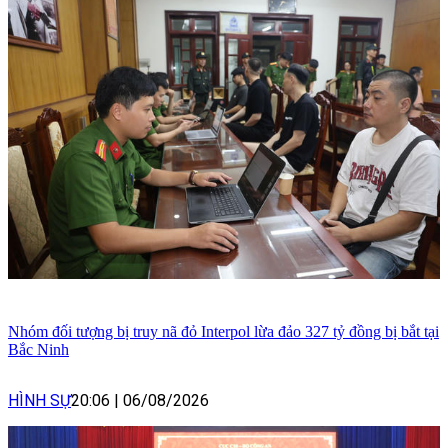
Nhóm đối tượng bị truy nã đỏ Interpol lừa đảo 327 tỷ đồng bị bắt tại
Bắc Ninh
HÌNH SỰ
20:06
|
06/08/2026