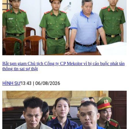
Bắt tạm giam Chủ tịch Công ty CP Mekolor vì bị cáo buộc phát tán
thông tin sai sự thật
HÌNH SỰ
13:43
|
06/08/2026