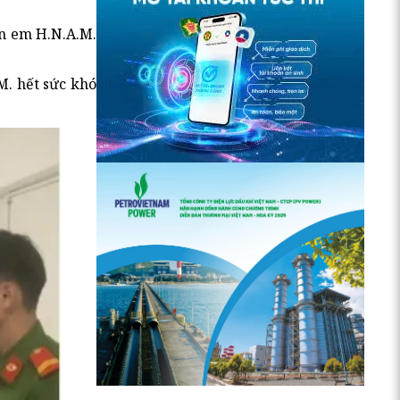
ến em H.N.A.M.
M. hết sức khó