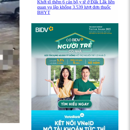
Khởi tố thêm 6 cán bộ y tế ở Đắk Lắk liên
quan vụ lập khống 3.539 lượt đơn thuốc
BHYT