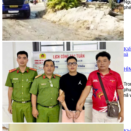
Ngu
phé
Kiể
nã
HÌ
Tro
phư
nã 
Khở