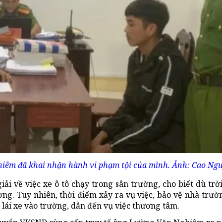
hiêm đã khai nhận hành vi phạm tội của mình. Ảnh: Cao Ng
i về việc xe ô tô chạy trong sân trường, cho biết dù trờ
g. Tuy nhiên, thời điểm xảy ra vụ việc, bảo vệ nhà trườ
lái xe vào trường, dẫn đến vụ việc thương tâm.