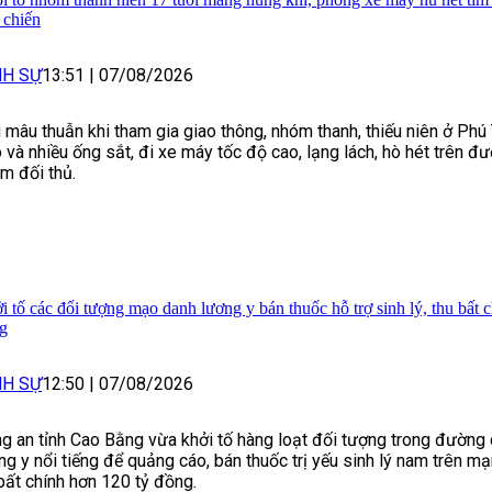
 chiến
NH SỰ
13:51
|
07/08/2026
 mâu thuẫn khi tham gia giao thông, nhóm thanh, thiếu niên ở Ph
 và nhiều ống sắt, đi xe máy tốc độ cao, lạng lách, hò hét trên đ
m đối thủ.
i tố các đối tượng mạo danh lương y bán thuốc hỗ trợ sinh lý, thu bất 
g
NH SỰ
12:50
|
07/08/2026
g an tỉnh Cao Bằng vừa khởi tố hàng loạt đối tượng trong đường 
ng y nổi tiếng để quảng cáo, bán thuốc trị yếu sinh lý nam trên mạ
 bất chính hơn 120 tỷ đồng.