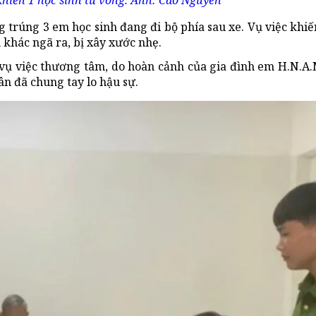
khiến 1 học sinh tử vong. Ảnh: Cao Nguyên
ng trúng 3 em học sinh đang đi bộ phía sau xe. Vụ việc khi
h khác ngã ra, bị xây xước nhẹ.
 vụ việc thương tâm, do hoàn cảnh của gia đình em H.N.A.
n đã chung tay lo hậu sự.