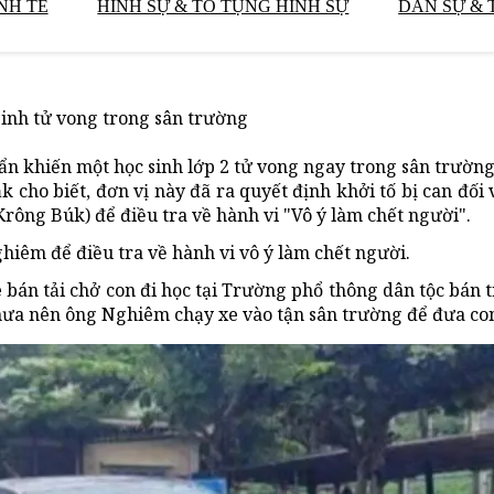
NH TẾ
HÌNH SỰ & TỐ TỤNG HÌNH SỰ
DÂN SỰ & 
sinh tử vong trong sân trường
cẩn khiến một học sinh lớp 2 tử vong ngay trong sân trường
 cho biết, đơn vị này đã ra quyết định khởi tố bị can đối
rông Búk) để điều tra về hành vi "Vô ý làm chết người".
hiêm để điều tra về hành vi vô ý làm chết người.
án tải chở con đi học tại Trường phổ thông dân tộc bán t
 mưa nên ông Nghiêm chạy xe vào tận sân trường để đưa con