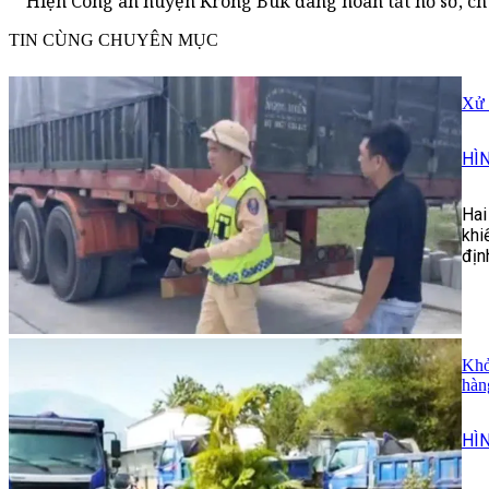
Hiện Công an huyện Krông Buk đang hoàn tất hồ sơ, c
TIN CÙNG CHUYÊN MỤC
Xử 
HÌ
Hai
khi
địn
Khở
hàn
HÌ