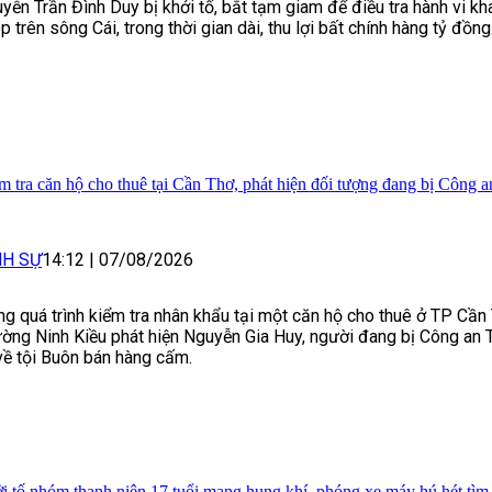
yễn Trần Đình Duy bị khởi tố, bắt tạm giam để điều tra hành vi khai
p trên sông Cái, trong thời gian dài, thu lợi bất chính hàng tỷ đồng
m tra căn hộ cho thuê tại Cần Thơ, phát hiện đối tượng đang bị Công 
NH SỰ
14:12
|
07/08/2026
ng quá trình kiểm tra nhân khẩu tại một căn hộ cho thuê ở TP Cần
ờng Ninh Kiều phát hiện Nguyễn Gia Huy, người đang bị Công an 
về tội Buôn bán hàng cấm.
i tố nhóm thanh niên 17 tuổi mang hung khí, phóng xe máy hú hét tìm 