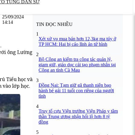
TỐ TỤNG DÂN SỰ
25/09/2024
14:14
TIN ĐỌC NHIỀU
1
Xét xử vụ mua bán hơn 12,3kg ma túy ở
TP HCM: Hai bị cáo lĩnh án tử hình
.
 với ông Lường
2
Bộ Công an kiểm tra công tác quản lý,
giam giữ, giáo dục cải tạo phạm nhân tại
Công an tỉnh Cà Mau
rú Tiểu học và
3
Đồng Nai: Tạm giữ gã thanh niên bạo
 vào lớp học.
hành bé gái 11 tuổi con riêng của người
tình
4
Truy tố cựu Viện trưởng Viện Pháp y tâm
thần Trung ương nhận hối lộ hơn 8 tỷ
đồng
5