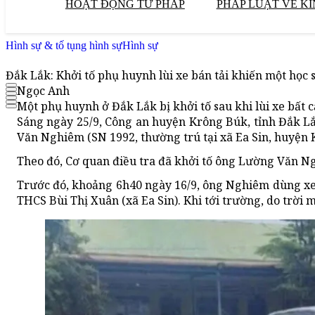
HOẠT ĐỘNG TƯ PHÁP
PHÁP LUẬT VỀ KI
Hình sự & tố tụng hình sự
Hình sự
Đắk Lắk: Khởi tố phụ huynh lùi xe bán tải khiến một học 
Ngọc Anh
Một phụ huynh ở Đắk Lắk bị khởi tố sau khi lùi xe bất 
Sáng ngày 25/9, Công an huyện Krông Búk, tỉnh Đắk Lắk
Văn Nghiêm (SN 1992, thường trú tại xã Ea Sin, huyện K
Theo đó, Cơ quan điều tra đã khởi tố ông Lường Văn Ng
Trước đó, khoảng 6h40 ngày 16/9, ông Nghiêm dùng xe b
THCS Bùi Thị Xuân (xã Ea Sin). Khi tới trường, do trời