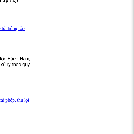
háp luật.
 tô thủng lốp
 tốc Bắc - Nam,
 xử lý theo quy
ái phép, thu lợi