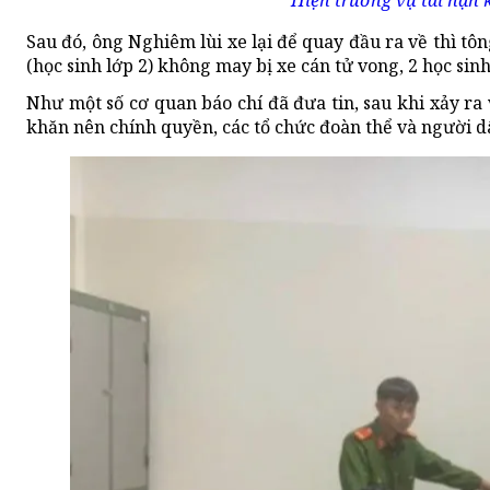
Hiện trường vụ tai nạn 
Sau đó, ông Nghiêm lùi xe lại để quay đầu ra về thì tô
(học sinh lớp 2) không may bị xe cán tử vong, 2 học sin
Như một số cơ quan báo chí đã đưa tin, sau khi xảy ra
khăn nên chính quyền, các tổ chức đoàn thể và người dâ