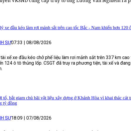
huyển VKSND cùng cấp truy tố ông Lường Văn Nghiêm ra p
lý xe đầu kéo làm rơi mảnh sắt trên cao tốc Bắc - Nam khiến hơn 120 ô
NH SỰ
07:33
|
08/08/2026
 tài xế xe đầu kéo chở phế liệu làm rơi mảnh sắt trên 337 km cao
ến 124 ô tô thủng lốp. CSGT đã truy ra phương tiện, tài xế và đang
h.
i tố, bắt giam chủ bãi vật liệu xây dựng ở Khánh Hòa vì khai thác cát tr
g tỷ đồng
NH SỰ
18:09
|
07/08/2026