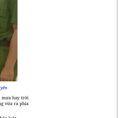
uyên
i mưa hay trời
ng vừa ra phía