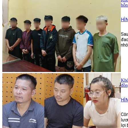
hỗn
HÌ
Sau
đao
nhó
Khở
đồn
HÌ
Côn
lươ
lợi