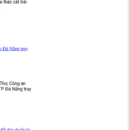
 thác cát trái
.
an Đà Nẵng truy
 Thơ, Công an
TP Đà Nẵng truy
đối thủ chuẩn bị