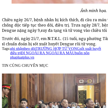
Ảnh minh họa.
Chiều ngày 26/7, bệnh nhân bị kích thích, đi cầu ra máu
chống độc tiếp tục theo dõi, điều trị. Trưa ngày 28/7, b
Dengue nặng ngày 9,suy đa tạng và tử vong vào chiều tối
Trước đó, ngày 25/7, em N.T.K.L. (15 tuổi, ngụ phường Tâ
sĩ chuẩn đoán bị sốt xuất huyết Dengue rồi tử vong.
Tags:
ghi nhận
theo dõi
TRƯỜNG HỢP TỬ VONG
sốt xuất huyết
điều trị
ĐI NGOÀI RA NGOÀI RA MÁU
buồn nôn
phapluatplus.vn
TIN CÙNG CHUYÊN MỤC