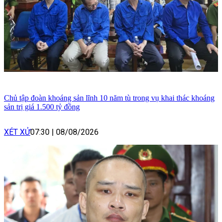
Chủ tập đoàn khoáng sản lĩnh 10 năm tù trong vụ khai thác khoáng
sản trị giá 1.500 tỷ đồng
XÉT XỬ
07:30
|
08/08/2026