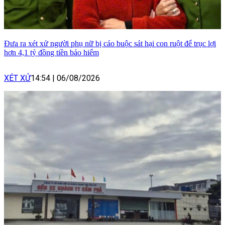
Đưa ra xét xử người phụ nữ bị cáo buộc sát hại con ruột để trục lợi
hơn 4,1 tỷ đồng tiền bảo hiểm
XÉT XỬ
14:54
|
06/08/2026