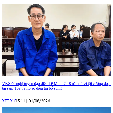
VKS đề nghị tuyên đạo diễn Lê Minh 7 - 8 năm tù vì tội cưỡng đoạt
tài sản, Tòa trả hồ sơ điều tra bổ sung
XÉT XỬ
15:11
|
01/08/2026