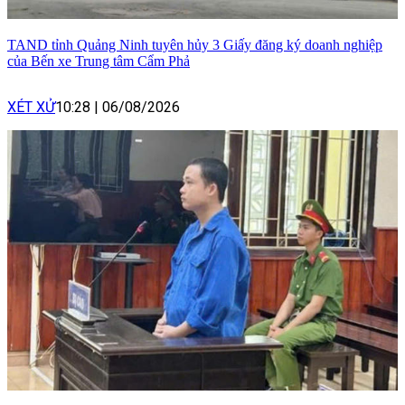
TAND tỉnh Quảng Ninh tuyên hủy 3 Giấy đăng ký doanh nghiệp
của Bến xe Trung tâm Cẩm Phả
XÉT XỬ
10:28
|
06/08/2026