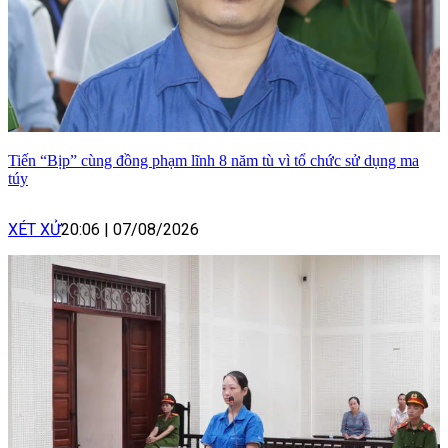
Tiến “Bịp” cùng đồng phạm lĩnh 8 năm tù vì tổ chức sử dụng ma
túy
XÉT XỬ
20:06
|
07/08/2026