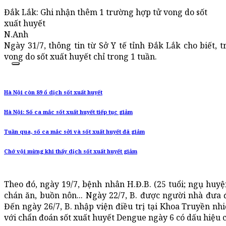
Đắk Lắk: Ghi nhận thêm 1 trường hợp tử vong do sốt
xuất huyết
N.Anh
Ngày 31/7, thông tin từ Sở Y tế tỉnh Đắk Lắk cho biết, 
vong do sốt xuất huyết chỉ trong 1 tuần.
Hà Nội còn 89 ổ dịch sốt xuất huyết
Hà Nội: Số ca mắc sốt xuất huyết tiếp tục giảm
Tuần qua, số ca mắc sởi và sốt xuất huyết đã giảm
Chớ vội mừng khi thấy dịch sốt xuất huyết giảm
Theo đó, ngày 19/7, bệnh nhân H.Đ.B. (25 tuổi; ngụ huyệ
chán ăn, buồn nôn... Ngày 22/7, B. được người nhà đưa đ
Đến ngày 26/7, B. nhập viện điều trị tại Khoa Truyền 
với chẩn đoán sốt xuất huyết Dengue ngày 6 có dấu hiệu 