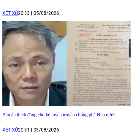
XÉT XỬ
20:33
|
05/08/2026
Bản án thích đáng cho kẻ tuyên truyền chống phá Nhà nước
XÉT XỬ
20:31
|
03/08/2026