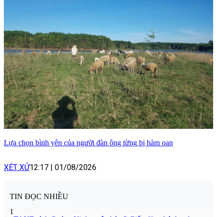
Lựa chọn bình yên của người đàn ông từng bị hàm oan
XÉT XỬ
12:17
|
01/08/2026
TIN ĐỌC NHIỀU
1