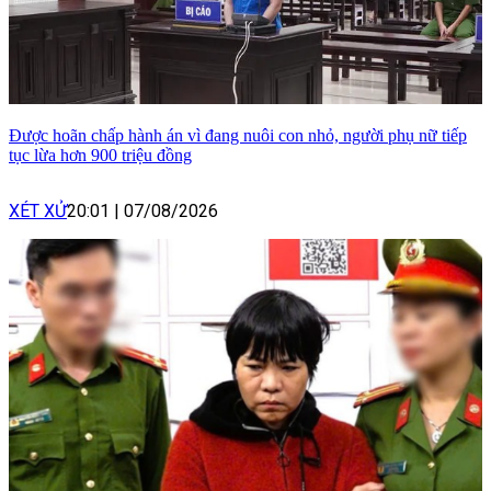
Được hoãn chấp hành án vì đang nuôi con nhỏ, người phụ nữ tiếp
tục lừa hơn 900 triệu đồng
XÉT XỬ
20:01
|
07/08/2026