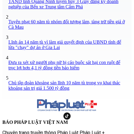
TAND tỉnh Quảng Ninh tuyên hủy 3 Giấy đăng ký doanh
nghiệp của Bến xe Trung tâm Cẩm Phả
2
Tuyên phạt 60 năm tù nhóm đối tượng làm, tàng trữ tiền giả ở
Cà Mau
3
Lĩnh án 14 năm tù vì làm giả quyết định của UBND tỉnh để
lừa "chạy" dự án ở Gia Lai
4
Đưa ra xét xử người phụ nữ bị cáo buộc sát hại con ruột để
trục lợi hơn 4,1 tỷ đồng tiền bảo hiểm
5
Chủ tập đoàn khoáng sản lĩnh 10 năm tù trong vụ khai thác
khoáng sản trị giá 1.500 tỷ đồng
BÁO PHÁP LUẬT VIỆT NAM
Chuyên trang truyền thông Pháp Luật Pháp Luật +