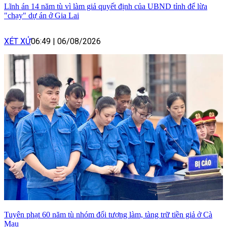
Lĩnh án 14 năm tù vì làm giả quyết định của UBND tỉnh để lừa
"chạy" dự án ở Gia Lai
XÉT XỬ
06:49
|
06/08/2026
Tuyên phạt 60 năm tù nhóm đối tượng làm, tàng trữ tiền giả ở Cà
Mau