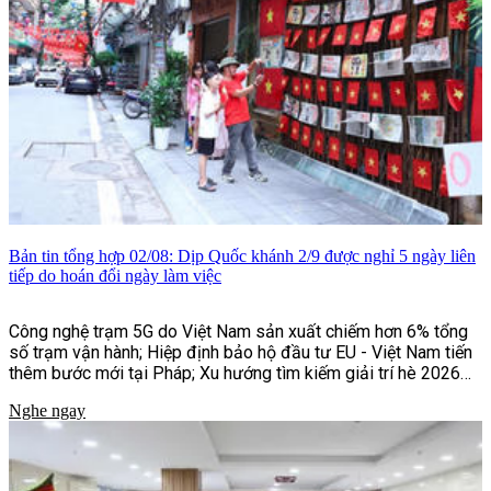
Bản tin tổng hợp 02/08: Dịp Quốc khánh 2/9 được nghỉ 5 ngày liên
tiếp do hoán đổi ngày làm việc
Công nghệ trạm 5G do Việt Nam sản xuất chiếm hơn 6% tổng
số trạm vận hành; Hiệp định bảo hộ đầu tư EU - Việt Nam tiến
thêm bước mới tại Pháp; Xu hướng tìm kiếm giải trí hè 2026
của người Việt;...và một số tin tức khác
Nghe ngay