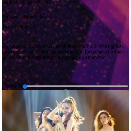
giả trẻ thủ đô ngay đầu năm
Tâm Anh - Nguyệt Anh
14/01/2026 20:45
Đại nhạc hội GENfest vừa chính thức “chốt” đội hình nghệ sĩ,
hứa hẹn trở thành điểm hẹn âm nhạc sôi động dành cho khán
giả trẻ Thủ đô ngay trong những ngày đầu năm mới.
00:00
/
2:03