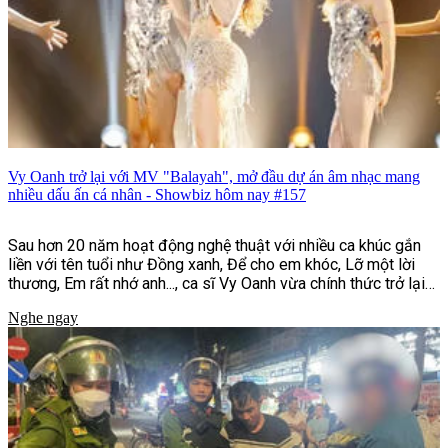
Vy Oanh trở lại với MV "Balayah", mở đầu dự án âm nhạc mang
nhiều dấu ấn cá nhân - Showbiz hôm nay #157
Sau hơn 20 năm hoạt động nghệ thuật với nhiều ca khúc gắn
liền với tên tuổi như Đồng xanh, Để cho em khóc, Lỡ một lời
thương, Em rất nhớ anh..., ca sĩ Vy Oanh vừa chính thức trở lại
với MV "Balayah". Đây là sản phẩm mở màn cho dự án âm nhạc
Nghe ngay
"Hai Bản Thể | UNFOLDED", đồng thời đánh dấu bước chuyển
mình rõ nét về hình ảnh, phong cách âm nhạc và định hướng
sáng tạo của nữ ca sĩ sau nhiều năm gắn bó với dòng nhạc
ballad.