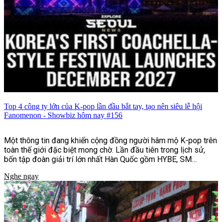
Top 4 công ty lớn của K-pop lần đầu bắt tay, tạo nên siêu lễ hội
Fanomenon - Showbiz hôm nay #156
Một thông tin đang khiến cộng đồng người hâm mộ K-pop trên
toàn thế giới đặc biệt mong chờ. Lần đầu tiên trong lịch sử,
bốn tập đoàn giải trí lớn nhất Hàn Quốc gồm HYBE, SM
Entertainment, JYP Entertainment và YG Entertainment sẽ
Nghe ngay
cùng bắt tay tổ chức lễ hội âm nhạc và văn hóa quy mô quốc tế
mang tên Fanomenon.