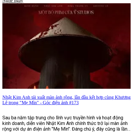
Nghe ngay
niệm Ngày Thương binh - Liệt sĩ, cùng những nỗ lực tăng
cường bảo đảm an toàn giao thông, phòng, chống mua bán
người và nhiều tin tức nổi bật khác.
Nhật Kim Anh tái xuất màn ảnh rộng, lần đầu kết hợp cùng Khương
Lê trong "Mẹ Mìn" - Góc điện ảnh #173
Sau ba năm tập trung cho lĩnh vực truyền hình và hoạt động
kinh doanh, diễn viên Nhật Kim Anh chính thức trở lại màn ảnh
rộng với dự án điện ảnh "Mẹ Mìn". Đáng chú ý, đây cũng là lần