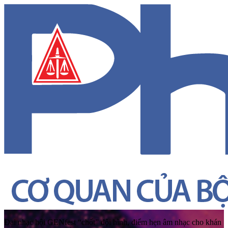
Đại nhạc hội GENfest “chốt” đội hình, điểm hẹn âm nhạc cho khán