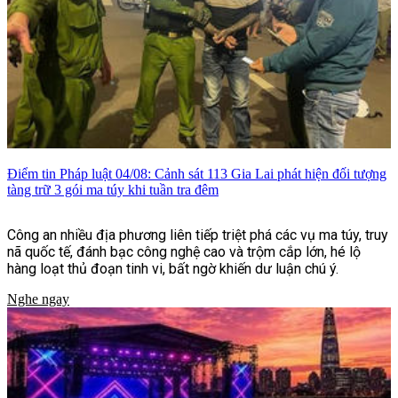
Điểm tin Pháp luật 04/08: Cảnh sát 113 Gia Lai phát hiện đối tượng
tàng trữ 3 gói ma túy khi tuần tra đêm
Công an nhiều địa phương liên tiếp triệt phá các vụ ma túy, truy
nã quốc tế, đánh bạc công nghệ cao và trộm cắp lớn, hé lộ
hàng loạt thủ đoạn tinh vi, bất ngờ khiến dư luận chú ý.
Nghe ngay