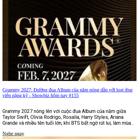
Grammy 2027: Đường đua Album của năm nóng dần với loạt ứng
viên nặng ký - Showbiz hôm nay #155
Grammy 2027 nóng lên với cuộc đua Album của năm giữa
Taylor Swift, Olivia Rodrigo, Rosalía, Harry Styles, Ariana
Grande và nhiều tên tuổi lớn, khi BTS bất ngờ rút lui, làm mùa
giải thêm khó lường.
Nghe ngay