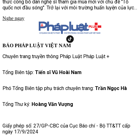
thức công bố dàn nghệ sĩ tham gia mùa mới với chủ đề "Tổ
quốc nơi đầu sóng". Trở lại với môi trường huấn luyện của lực
lượng Hải quân Đánh bộ, chương trình hứa hẹn mang đến
Nghe ngay
những thử thách khắc nghiệt hơn, chân thực hơn, tái hiện cuộc
sống và quá trình rèn luyện của những người lính nơi đầu sóng
ngọn gió.
BÁO PHÁP LUẬT VIỆT NAM
Chuyên trang truyền thông Pháp Luật Pháp Luật +
Tổng Biên tập:
Tiến sĩ Vũ Hoài Nam
Phó Tổng Biên tập phụ trách chuyên trang:
Trần Ngọc Hà
Tổng Thư ký:
Hoàng Văn Vượng
Giấy phép số: 27/GP-CBC của Cục Báo chí - Bộ TT&TT cấp
ngày 17/9/2024