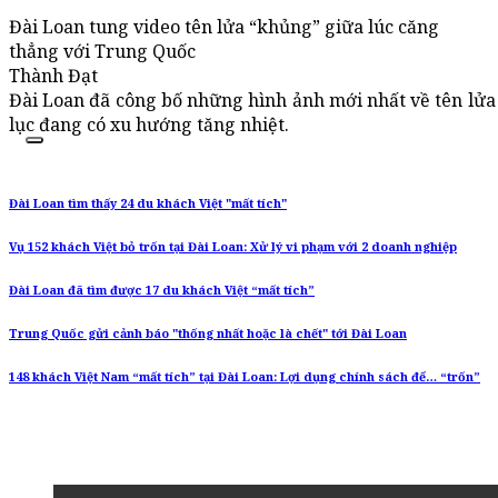
Đài Loan tung video tên lửa “khủng” giữa lúc căng
thẳng với Trung Quốc
Thành Đạt
Đài Loan đã công bố những hình ảnh mới nhất về tên lửa
lục đang có xu hướng tăng nhiệt.
Đài Loan tìm thấy 24 du khách Việt "mất tích"
Vụ 152 khách Việt bỏ trốn tại Đài Loan: Xử lý vi phạm với 2 doanh nghiệp
Đài Loan đã tìm được 17 du khách Việt “mất tích”
Trung Quốc gửi cảnh báo "thống nhất hoặc là chết" tới Đài Loan
148 khách Việt Nam “mất tích” tại Đài Loan: Lợi dụng chính sách để… “trốn”