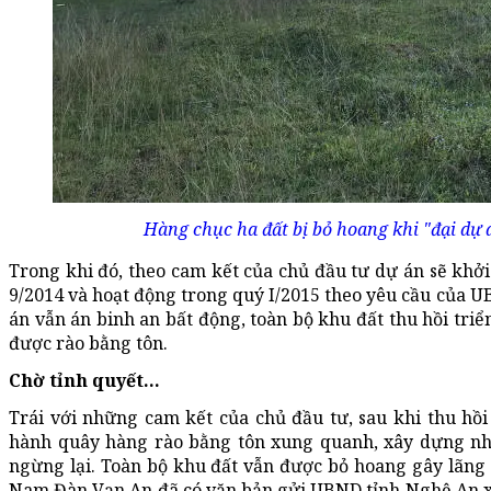
Hàng chục ha đất bị bỏ hoang khi "đại dự 
Trong khi đó, theo cam kết của chủ đầu tư dự án sẽ khở
9/2014 và hoạt động trong quý I/2015 theo yêu cầu của 
án vẫn án binh an bất động, toàn bộ khu đất thu hồi triể
được rào bằng tôn.
Chờ tỉnh quyết...
Trái với những cam kết của chủ đầu tư, sau khi thu hồi
hành quây hàng rào bằng tôn xung quanh, xây dựng nh
ngừng lại. Toàn bộ khu đất vẫn được bỏ hoang gây lãng
Nam Đàn Vạn An đã có văn bản gửi UBND tỉnh Nghệ An xi