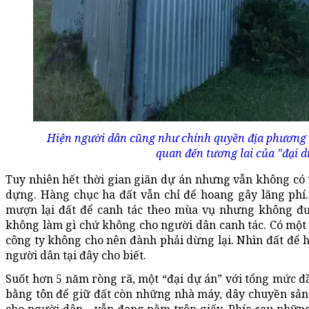
Hiện người dân cũng như chính quyền địa phương đ
quan đến tương lai của "đại dự
Tuy nhiên hết thời gian giãn dự án nhưng vẫn không có
dựng. Hàng chục ha đất vẫn chỉ để hoang gây lãng phí.
mượn lại đất để canh tác theo mùa vụ nhưng không đư
không làm gì chứ không cho người dân canh tác. Có một 
công ty không cho nên đành phải dừng lại. Nhìn đất để h
người dân tại đây cho biết.
Suốt hơn 5 năm ròng rã, một “đại dự án” với tổng mức đầ
bằng tôn để giữ đất còn những nhà máy, dây chuyền sản 