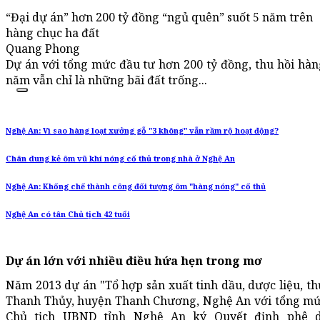
“Đại dự án” hơn 200 tỷ đồng “ngủ quên” suốt 5 năm trên
hàng chục ha đất
Quang Phong
Dự án với tổng mức đầu tư hơn 200 tỷ đồng, thu hồi hà
năm vẫn chỉ là những bãi đất trống...
Nghệ An: Vì sao hàng loạt xưởng gỗ "3 không" vẫn rầm rộ hoạt động?
Chân dung kẻ ôm vũ khí nóng cố thủ trong nhà ở Nghệ An
Nghệ An: Khống chế thành công đối tượng ôm "hàng nóng" cố thủ
Nghệ An có tân Chủ tịch 42 tuổi
Dự án lớn với nhiều điều hứa hẹn trong mơ
Năm 2013 dự án "Tổ hợp sản xuất tinh dầu, dược liệu, t
Thanh Thủy, huyện Thanh Chương, Nghệ An với tổng mức
Chủ tịch UBND tỉnh Nghệ An ký Quyết định phê d