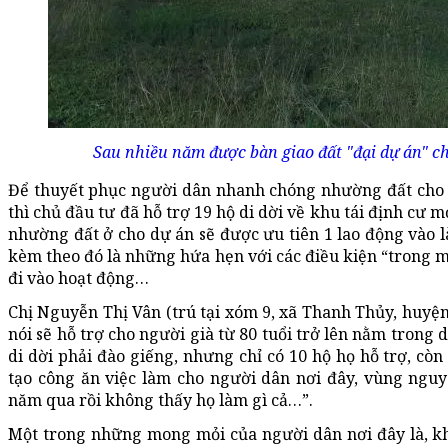
Sau nhiều năm được bàn giao đất "đại dự án" c
Để thuyết phục người dân nhanh chóng nhường đất cho 
thì chủ đầu tư đã hỗ trợ 19 hộ di dời về khu tái định cư 
nhường đất ở cho dự án sẽ được ưu tiên 1 lao động vào l
kèm theo đó là những hứa hẹn với các điều kiện “trong m
đi vào hoạt động…
Chị Nguyễn Thị Vân (trú tại xóm 9, xã Thanh Thủy, huyện
nói sẽ hỗ trợ cho người già từ 80 tuổi trở lên nằm trong 
di dời phải đào giếng, nhưng chỉ có 10 hộ họ hỗ trợ, còn
tạo công ăn việc làm cho người dân nơi đây, vùng nguyê
năm qua rồi không thấy họ làm gì cả…”.
Một trong những mong mỏi của người dân nơi đây là, khi