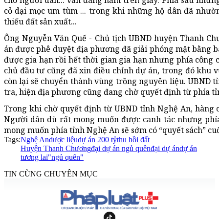
cho người dân... vẫn đang nằm trên giấy. Phía sau nhữn
cỏ dại mọc um tùm ... trong khi những hộ dân đã nhườn
thiếu đất sản xuất...
Ông Nguyễn Văn Quế - Chủ tịch UBND huyện Thanh Chươ
án được phê duyệt địa phương đã giải phóng mặt bằng bà
được gia hạn rồi hết thời gian gia hạn nhưng phía công 
chủ đầu tư cũng đã xin điều chỉnh dự án, trong đó khu 
còn lại sẽ chuyển thành vùng trồng nguyên liệu. UBND 
tra, hiện địa phương cũng đang chờ quyết định từ phía tỉ
Trong khi chờ quyết định từ UBND tỉnh Nghệ An, hàng c
Người dân dù rất mong muốn được canh tác nhưng phía 
mong muốn phía tỉnh Nghệ An sẽ sớm có “quyết sách” cuối
Tags:
Nghệ An
dược liệu
dự án 200 tỷ
thu hồi đất
Huyện Thanh Chương
đại dự án ngủ quên
đại dự án
dự án
tương lai
"ngủ quên"
TIN CÙNG CHUYÊN MỤC