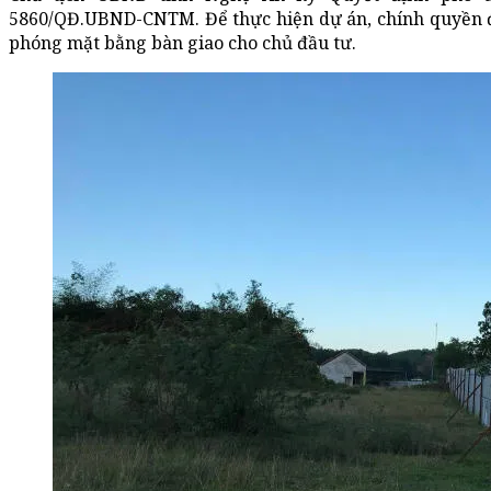
5860/QĐ.UBND-CNTM. Để thực hiện dự án, chính quyền đ
phóng mặt bằng bàn giao cho chủ đầu tư.