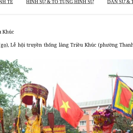
NH TẾ
HÌNH SỰ & TỐ TỤNG HÌNH SỰ
DÂN SỰ & 
u Khúc
ọ), Lễ hội truyền thống làng Triều Khúc (phường Thanh