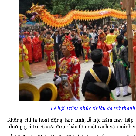
Lễ hội Triều Khúc từ lâu đã trở thàn
Không chỉ là hoạt động tâm linh, lễ hội năm nay tiếp 
những giá trị cổ xưa được bảo tồn một cách văn minh 