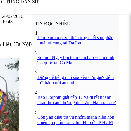
TỐ TỤNG DÂN SỰ
26/02/2026
10:48
TIN ĐỌC NHIỀU
1
Lùm xùm một vụ thú cưng chết sau phẫu
thuật tử cung tại Đà Lạt
 Liệt, Hà Nội)
2
Sôi nổi Ngày hội toàn dân bảo vệ an ninh
Tổ quốc tại Cà Mau
3
Đừng để tiếng chó sủa kêu cứu giữa đêm
trở thành nỗi ám ảnh
4
Bão Dolphin giật cấp 17 và đi rất nhanh,
hoàn lưu ảnh hưởng đến Việt Nam ra sao?
5
Công an điều tra vụ nhóm thanh niên hỗn
chiến tại quán Lắc Chill Hub ở TP HCM