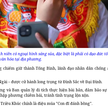
 niên có ngoại hình sáng sủa, đặc biệt là phải có đạo đức tố
văn hóa tại địa phương.
ừng chiếm giữ thành Tống Bình, lãnh đạo nhân dân chống
 Ngài – được cử hành long trọng từ Đình Sắc về Đại Đình.
g và Ban quản lý di tích thực hiện bài bản, đảm bảo s
hập phương chiêm bái, tránh tình trạng lộn xộn.
 Triều Khúc chính là điệu múa "Con đĩ đánh bồng".