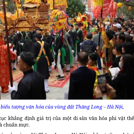
h biểu tượng văn hóa của vùng đất Thăng Long – Hà Nội,
tục khẳng định giá trị của một di sản văn hóa phi vật thể
và chuẩn mực.