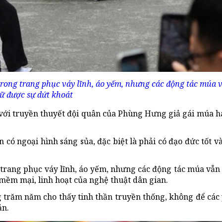
rong trang phục váy lĩnh, áo yếm, nhưng các động tác múa 
iữ được sự dứt khoát
n với truyền thuyết đội quân của Phùng Hưng giả gái múa 
 có ngoại hình sáng sủa, đặc biệt là phải có đạo đức tốt v
trang phục váy lĩnh, áo yếm, nhưng các động tác múa vẫn
 mềm mại, linh hoạt của nghệ thuật dân gian.
g trăm năm cho thấy tinh thần truyền thống, không để các
ản.