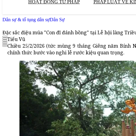
HOẠT ĐỘNG TƯ PHÁP
PHÁP LUẬT VỀ KI
Dân sự & tố tụng dân sự
Dân Sự
Đặc sắc điệu múa "Con đĩ đánh bồng" tại Lễ hội làng Triề
Tiểu Vũ
Chiều 25/2/2026 (tức mùng 9 tháng Giêng năm Bính Ng
chính thức bước vào nghi lễ rước kiệu quan trọng.