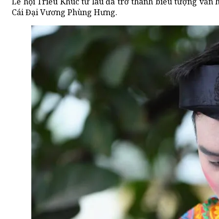
Lễ hội Triều Khúc từ lâu đã trở thành biểu tượng văn
Cái Đại Vương Phùng Hưng.