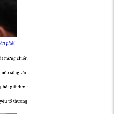
vẫn phải
hát mừng chiến
à nếp sống văn
 phải giữ được
 yếu tố thương