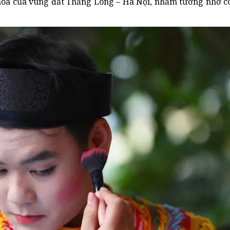
 hóa của vùng đất Thăng Long – Hà Nội, nhằm tưởng nhớ c