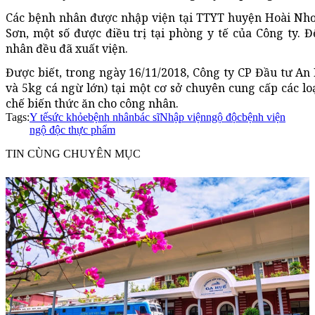
Các bệnh nhân được nhập viện tại TTYT huyện Hoài Nh
Sơn, một số được điều trị tại phòng y tế của Công ty. Đ
nhân đều đã xuất viện.
Được biết, trong ngày 16/11/2018, Công ty CP Đầu tư An
và 5kg cá ngừ lớn) tại một cơ sở chuyên cung cấp các lo
chế biến thức ăn cho công nhân.
Tags:
Y tế
sức khỏe
bệnh nhân
bác sĩ
Nhập viện
ngộ độc
bệnh viện
ngộ độc thực phẩm
TIN CÙNG CHUYÊN MỤC