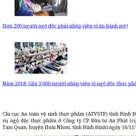
Hơn 200 người ngộ độc phải nhập viện vì ăn bánh mỳ!
Năm 2018: Gần 3.000 người nhập viện vì ngộ độc thực ph
Chi cục An toàn vệ sinh thực phẩm (ATVSTP) tỉnh Bình 
vụ ngộ độc thực phẩm ở Công ty CP Đầu tư An Phát (c
Tam Quan, huyện Hoài Nhơn, tỉnh Bình Định) ngày 16/11/