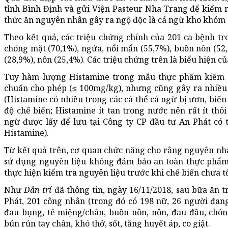
tỉnh Bình Định và gửi Viện Pasteur Nha Trang để kiểm 
thức ăn nguyên nhân gây ra ngộ độc là cá ngừ kho khóm 
Theo kết quả, các triệu chứng chính của 201 ca bệnh t
chóng mặt (70,1%), ngứa, nổi mẩn (55,7%), buồn nôn (52
(28,9%), nôn (25,4%). Các triệu chứng trên là biểu hiện 
Tuy hàm lượng Histamine trong mẫu thực phẩm kiểm n
chuẩn cho phép (≤ 100mg/kg), nhưng cũng gây ra nhiều 
(Histamine có nhiều trong các cá thể cá ngừ bị ươn, biến
độ chế biến; Histamine ít tan trong nước nên rất ít th
ngừ được lấy để lưu tại Công ty CP đầu tư An Phát có t
Histamine).
Từ kết quả trên, cơ quan chức năng cho rằng nguyên nh
sử dụng nguyên liệu không đảm bảo an toàn thực phẩm
thực hiện kiểm tra nguyên liệu trước khi chế biến chưa tố
Như
Dân trí
đã thông tin, ngày 16/11/2018, sau bữa ăn t
Phát, 201 công nhân (trong đó có 198 nữ, 26 người đang 
đau bụng, tê miệng/chân, buồn nôn, nôn, đau đầu, chó
bủn rủn tay chân, khó thở, sốt, tăng huyết áp, co giật.