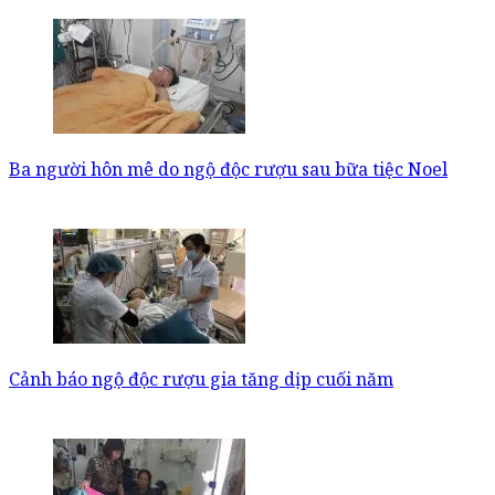
Ba người hôn mê do ngộ độc rượu sau bữa tiệc Noel
Cảnh báo ngộ độc rượu gia tăng dịp cuối năm