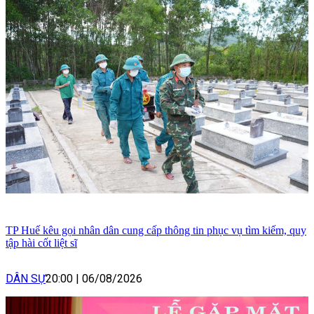
TP Huế kêu gọi nhân dân cung cấp thông tin phục vụ tìm kiếm, quy
tập hài cốt liệt sĩ
DÂN SỰ
20:00
|
06/08/2026