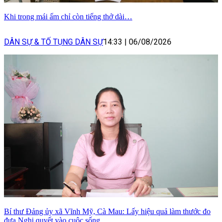
Khi trong mái ấm chỉ còn tiếng thở dài…
DÂN SỰ & TỐ TỤNG DÂN SỰ
14:33
|
06/08/2026
Bí thư Đảng ủy xã Vĩnh Mỹ, Cà Mau: Lấy hiệu quả làm thước đo
đưa Nghị quyết vào cuộc sống