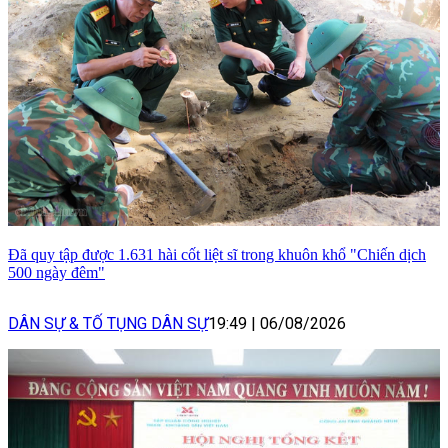
Đã quy tập được 1.631 hài cốt liệt sĩ trong khuôn khổ "Chiến dịch
500 ngày đêm"
DÂN SỰ & TỐ TỤNG DÂN SỰ
19:49
|
06/08/2026