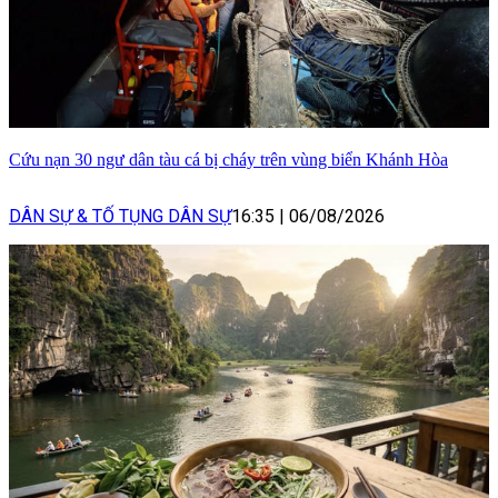
Cứu nạn 30 ngư dân tàu cá bị cháy trên vùng biển Khánh Hòa
DÂN SỰ & TỐ TỤNG DÂN SỰ
16:35
|
06/08/2026