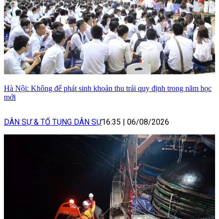
Hà Nội: Không để phát sinh khoản thu trái quy định trong năm học
mới
DÂN SỰ & TỐ TỤNG DÂN SỰ
16:35
|
06/08/2026