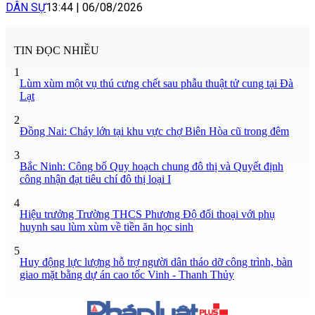
DÂN SỰ
13:44
|
06/08/2026
TIN ĐỌC NHIỀU
1
Lùm xùm một vụ thú cưng chết sau phẫu thuật tử cung tại Đà
Lạt
2
Đồng Nai: Cháy lớn tại khu vực chợ Biên Hòa cũ trong đêm
3
Bắc Ninh: Công bố Quy hoạch chung đô thị và Quyết định
công nhận đạt tiêu chí đô thị loại I
4
Hiệu trưởng Trường THCS Phương Độ đối thoại với phụ
huynh sau lùm xùm về tiền ăn học sinh
5
Huy động lực lượng hỗ trợ người dân tháo dỡ công trình, bàn
giao mặt bằng dự án cao tốc Vinh - Thanh Thủy