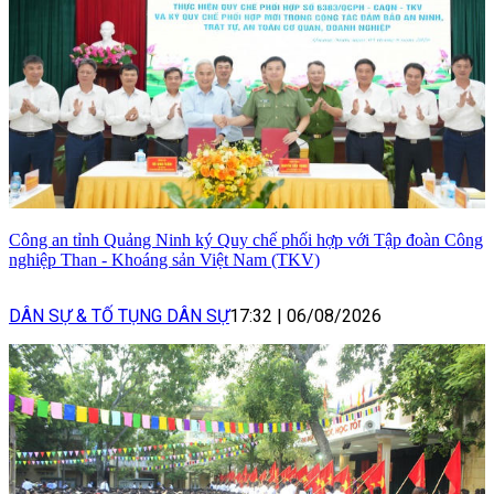
Công an tỉnh Quảng Ninh ký Quy chế phối hợp với Tập đoàn Công
nghiệp Than - Khoáng sản Việt Nam (TKV)
DÂN SỰ & TỐ TỤNG DÂN SỰ
17:32
|
06/08/2026