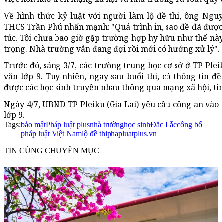
Về hình thức kỷ luật với người làm lộ đề thi, ông Ng
THCS Trần Phú nhấn mạnh: "Quá trình in, sao đề đã được
túc. Tôi chưa bao giờ gặp trường hợp hy hữu như thế này
trọng. Nhà trường vẫn đang đợi rồi mới có hướng xử lý".
Trước đó, sáng 3/7, các trường trung học cơ sở ở TP Plei
văn lớp 9. Tuy nhiên, ngay sau buổi thi, có thông tin đề
được các học sinh truyền nhau thông qua mạng xã hội, ti
Ngày 4/7, UBND TP Pleiku (Gia Lai) yêu cầu công an vào
lớp 9.
Tags:
bảo mật
Pháp luật plus
nhà trường
học sinh
Đắc Lắc
công bố
pháp luật Việt Nam
lộ đề thi
phapluatplus.vn
TIN CÙNG CHUYÊN MỤC