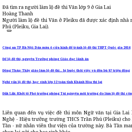
Đã tìm ra người làm lộ đề thi Văn lớp 9 ở Gia Lai
Hoàng Thanh
Người làm lộ đề thi Văn ở Pleiku đã được xác định nhà
Phú (Pleiku, Gia Lai).
Công an TP Hà Nội: Dán màu ô cửa kính để tránh lộ đề thi THPT Quốc gia 2016
Để lộ đề thi, nguyên Trưởng phòng Giáo dục lãnh án
Đồng Tháp: Thầy giáo làm lộ đề thi... bị buộc thôi việc và đền bù 87 triệu đồng
Nghi vấn lộ đề thi, học sinh lớp 12 toàn tỉnh Khánh Hòa thi lại
Đắk Lắk: Khởi tố Phó trưởng phòng Tài nguyên môi trường do làm lộ đề thi cô
Liên quan đến vụ việc đề thi môn Ngữ văn tại Gia Lai 
Nghệ - Hiệu trưởng trường THCS Trần Phú (Pleiku) cho bi
Tần - nữ nhân viên thư viện của trường này. Bà Tần man