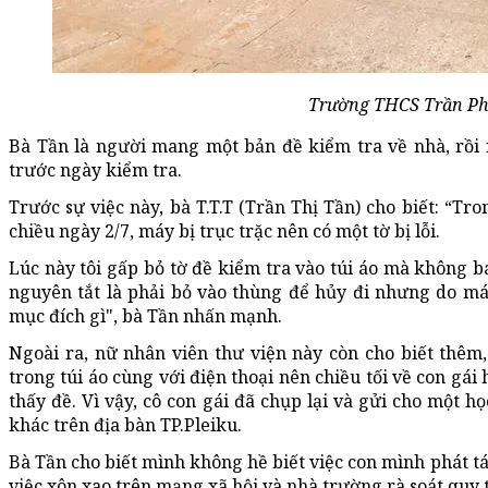
Trường THCS Trần Ph
Bà Tần là người mang một bản đề kiểm tra về nhà, rồi 
trước ngày kiểm tra.
Trước sự việc này, bà T.T.T (Trần Thị Tần) cho biết: “T
chiều ngày 2/7, máy bị trục trặc nên có một tờ bị lỗi.
Lúc này tôi gấp bỏ tờ đề kiểm tra vào túi áo mà không b
nguyên tắt là phải bỏ vào thùng để hủy đi nhưng do má
mục đích gì", bà Tần nhấn mạnh.
Ngoài ra, nữ nhân viên thư viện này còn cho biết thêm,
trong túi áo cùng với điện thoại nên chiều tối về con gái 
thấy đề. Vì vậy, cô con gái đã chụp lại và gửi cho một h
khác trên địa bàn TP.Pleiku.
Bà Tần cho biết mình không hề biết việc con mình phát tá
việc xôn xao trên mạng xã hội và nhà trường rà soát quy t