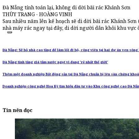
Đà Nẵng tính toán lại, không di dời bãi rác Khánh Sơn
THÙY TRANG - HOÀNG VINH
Sau nhiều năm lên kế hoạch sẽ di dời bãi rác Khánh Sơn (
nhà máy rác ngay tại đây, di dời người dân khỏi khu vực 
Đà Nẵng: Sẽ bỏ nhà cao tầng để làm lối đi bộ, công viên tại hai dự án ven sông
Đà Nẵng tính tăng giá tắm nước ngọt vì đang 'rẻ nhất thế giới'
Thêm một doanh nghiệp Bất động sản tại Đà Nẵng chuẩn bị lên sàn chứng kho
Doanh nghiệp công nghệ Hoa Kỳ tìm hiểu đầu tư vào Khu công nghệ cao Đà Nẵ
Tin nên đọc