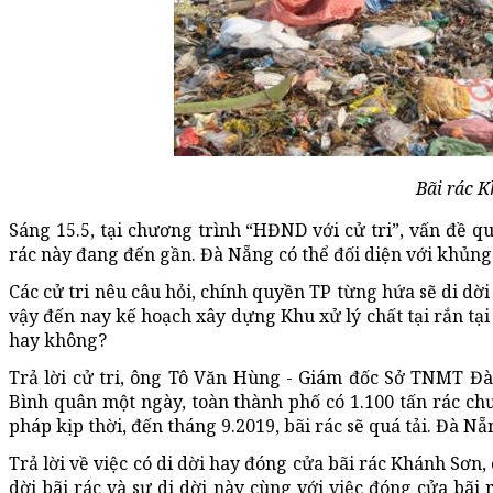
Bãi rác 
Sáng 15.5, tại chương trình “HĐND với cử tri”, vấn đề q
rác này đang đến gần. Đà Nẵng có thể đối diện với khủng
Các cử tri nêu câu hỏi, chính quyền TP từng hứa sẽ di dời
vậy đến nay kế hoạch xây dựng Khu xử lý chất tại rắn tại
hay không?
Trả lời cử tri, ông Tô Văn Hùng - Giám đốc Sở TNMT Đà 
Bình quân một ngày, toàn thành phố có 1.100 tấn rác chưa
pháp kịp thời, đến tháng 9.2019, bãi rác sẽ quá tải. Đà N
Trả lời về việc có di dời hay đóng cửa bãi rác Khánh Sơn,
dời bãi rác và sự di dời này cùng với việc đóng cửa bã