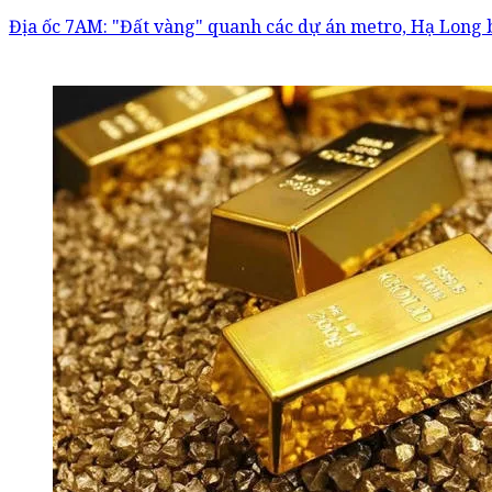
Địa ốc 7AM: "Đất vàng" quanh các dự án metro, Hạ Long 