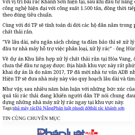
Với vị trí bãi rác Khánh Sơn hiện tại, sau khi đầu tư nân
công nghệ hiện đại với công suất 1.500 tấn, đồng thời tiế
theo đúng tiêu chuẩn.
Cùng với đó TP sẽ tính toán di dời các hộ dân nằm trong
chất thải rắn.
"Về lâu dài, nếu ngân sách chúng ta đảm bảo thì sẽ xử l
đầu tư nhà máy hỗ trợ việc phân loại, xử lý rác” - ông Hù
Về dự án Khu liên hợp xử lý chất thải rắn tại Hòa Vang,
chưa thể đầu tư ngay được. Địa hình khu vực này rất phức
khai dự án là do năm 2017, TP đã mời nhà tư vấn ADB n
Hiện TP sẽ đưa nhà máy này vào quy hoạch lâu dài và tìm
Như vậy, sau nhiều năm bàn luận với những bức xúc của
quá tải rác thải đang khiến người dân TP nói chung đa
dựng những nhà máy xử lý rác ngay tại khu vực này.
Tags:
nhà máy rác
Đà Nẵng
Pháp luật plus
di dời
bãi rác khánh sơn
TIN CÙNG CHUYÊN MỤC