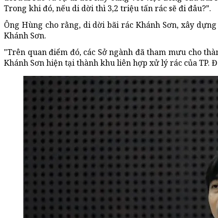
Trong khi đó, nếu di dời thì 3,2 triệu tấn rác sẽ đi đâu?”.
Ông Hùng cho rằng, di dời bãi rác Khánh Sơn, xây dựng 
Khánh Sơn.
"Trên quan điểm đó, các Sở ngành đã tham mưu cho thàn
Khánh Sơn hiện tại thành khu liên hợp xử lý rác của TP.