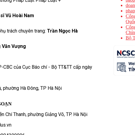
 thông Pháp Luật Pháp Luật +
doan
phap
 sĩ Vũ Hoài Nam
Cổng
Quốc
Cổng
hụ trách chuyên trang:
Trần Ngọc Hà
Chín
Bộ T
 Văn Vượng
P-CBC của Cục Báo chí - Bộ TT&TT cấp ngày
ú, phường Hà Đông, TP Hà Nội
SOẠN
n Chí Thanh, phường Giảng Võ, TP. Hà Nội
us.vn