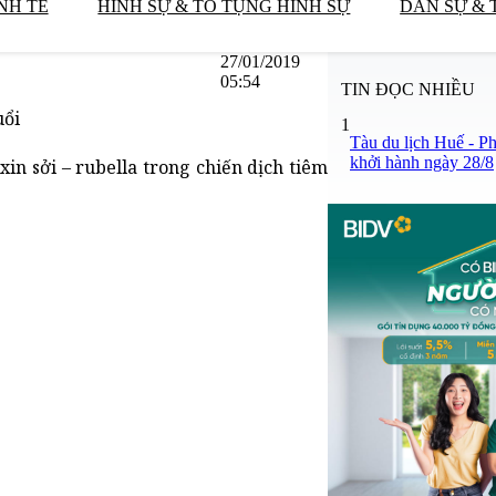
NH TẾ
HÌNH SỰ & TỐ TỤNG HÌNH SỰ
DÂN SỰ & 
27/01/2019
05:54
TIN ĐỌC NHIỀU
uổi
1
Tàu du lịch Huế - P
khởi hành ngày 28/8
xin sởi – rubella trong chiến dịch tiêm