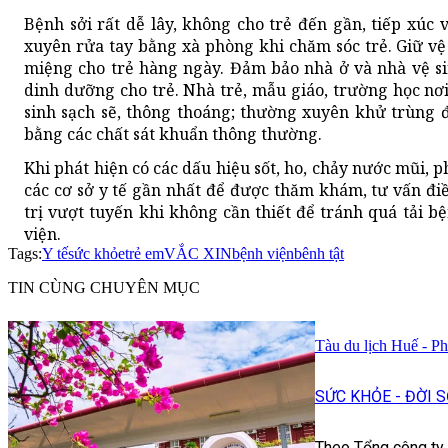
Bệnh sởi rất dễ lây, không cho trẻ đến gần, tiếp xúc 
xuyên rửa tay bằng xà phòng khi chăm sóc trẻ. Giữ vệ 
miệng cho trẻ hàng ngày. Đảm bảo nhà ở và nhà vệ si
dinh dưỡng cho trẻ. Nhà trẻ, mẫu giáo, trường học nơi
sinh sạch sẽ, thông thoáng; thường xuyên khử trùng 
bằng các chất sát khuẩn thông thường.
Khi phát hiện có các dấu hiệu sốt, ho, chảy nước mũi, 
các cơ sở y tế gần nhất để được thăm khám, tư vấn điề
trị vượt tuyến khi không cần thiết để tránh quá tải b
viện.
Tags:
Y tế
sức khỏe
trẻ em
VẮC XIN
bệnh viện
bênh tật
TIN CÙNG CHUYÊN MỤC
Tàu du lịch Huế - P
SỨC KHỎE - ĐỜI 
Theo Tổng công ty 