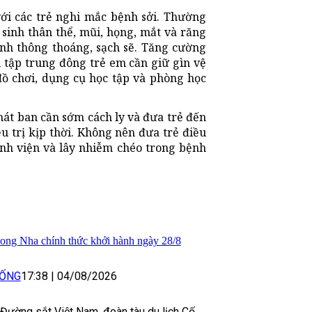
với các trẻ nghi mắc bệnh sởi. Thường
sinh thân thể, mũi, họng, mắt và răng
nh thông thoáng, sạch sẽ. Tăng cường
 tập trung đông trẻ em cần giữ gìn vệ
đồ chơi, dụng cụ học tập và phòng học
phát ban cần sớm cách ly và đưa trẻ đến
u trị kịp thời. Không nên đưa trẻ điều
ệnh viện và lây nhiễm chéo trong bệnh
hong Nha chính thức khởi hành ngày 28/8
SỐNG
17:38
|
04/08/2026
Đường sắt Việt Nam, đoàn tàu du lịch Cố