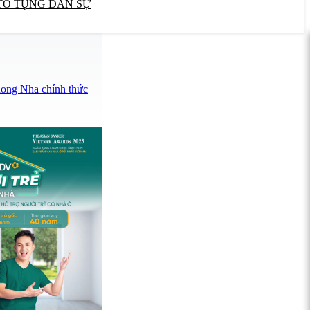
TỐ TỤNG DÂN SỰ
hong Nha chính thức