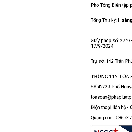
Phó Tổng Biên tập p
Tổng Thư ký:
Hoàng
Giấy phép số: 27/G
17/9/2024
Trụ sở: 142 Trần Ph
THÔNG TIN TÒA 
Số 42/29 Phố Nguyễ
toasoan@phapluatpl
Điện thoại liên hệ 
Quảng cáo : 08673