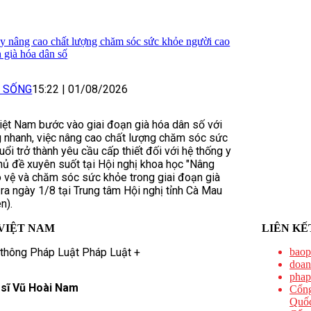
y nâng cao chất lượng chăm sóc sức khỏe người cao
h già hóa dân số
I SỐNG
15:22
|
01/08/2026
iệt Nam bước vào giai đoạn già hóa dân số với
g nhanh, việc nâng cao chất lượng chăm sóc sức
ổi trở thành yêu cầu cấp thiết đối với hệ thống y
chủ đề xuyên suốt tại Hội nghị khoa học "Nâng
 vệ và chăm sóc sức khỏe trong giai đoạn già
 ra ngày 1/8 tại Trung tâm Hội nghị tỉnh Cà Mau
n).
VIỆT NAM
LIÊN KẾ
 thông Pháp Luật Pháp Luật +
baop
doan
phap
 sĩ Vũ Hoài Nam
Cổng
Quốc