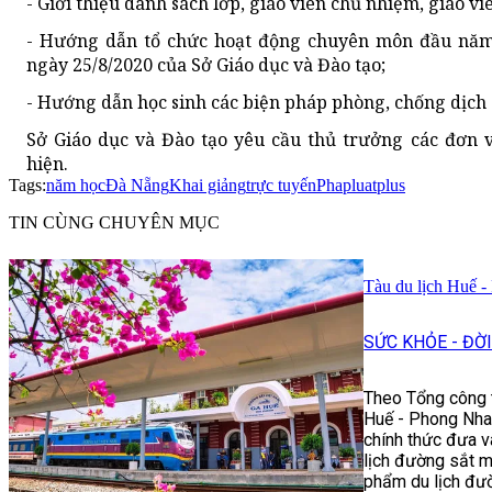
- Giới thiệu danh sách lớp, giáo viên chủ nhiệm, giáo v
- Hướng dẫn tổ chức hoạt động chuyên môn đầu nă
ngày 25/8/2020 của Sở Giáo dục và Đào tạo;
- Hướng dẫn học sinh các biện pháp phòng, chống dịch 
Sở Giáo dục và Đào tạo yêu cầu thủ trưởng các đơn v
hiện.
Tags:
năm học
Đà Nẵng
Khai giảng
trực tuyến
Phapluatplus
TIN CÙNG CHUYÊN MỤC
Tàu du lịch Huế -
SỨC KHỎE - ĐỜ
Theo Tổng công t
Huế - Phong Nha:
chính thức đưa v
lịch đường sắt m
phẩm du lịch đư