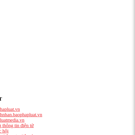
T
hapluat.vn
hnhan.baophapluat.vn
luatmedia.vn
 thông tin điện tử
 hội