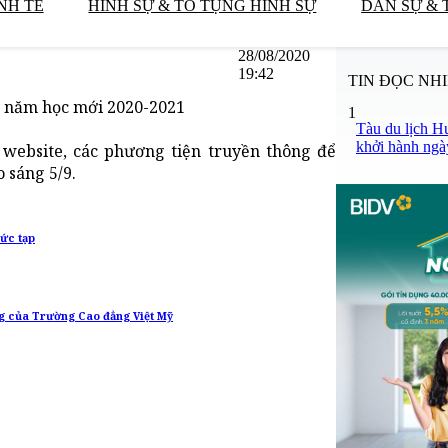
NH TẾ
HÌNH SỰ & TỐ TỤNG HÌNH SỰ
DÂN SỰ & 
28/08/2020
19:42
TIN ĐỌC NH
o năm học mới 2020-2021
1
Tàu du lịch H
khởi hành ngà
website, các phương tiện truyền thông để
 sáng 5/9.
hức tạp
ng của Trường Cao đẳng Việt Mỹ