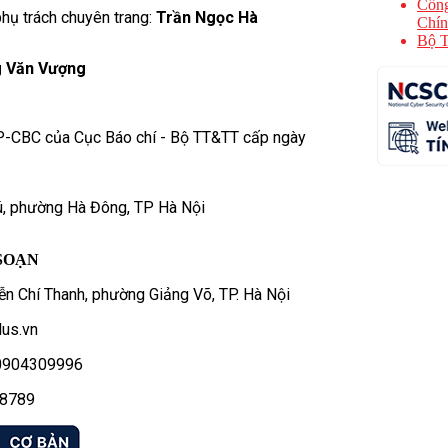
Cổng
hụ trách chuyên trang:
Trần Ngọc Hà
Chín
Bộ T
 Văn Vượng
P-CBC của Cục Báo chí - Bộ TT&TT cấp ngày
ú, phường Hà Đông, TP Hà Nội
SOẠN
n Chí Thanh, phường Giảng Võ, TP. Hà Nội
us.vn
- 0904309996
78789