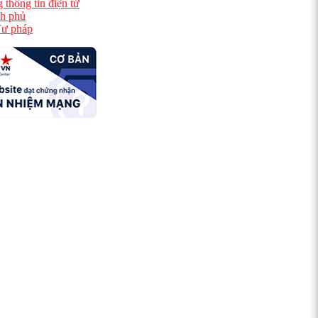
 thông tin điện tử
h phủ
ư pháp