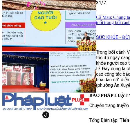
31/7.
Cà Mau: Chung ta
tuổi trong bối cản
SỨC KHỎE - ĐỜ
Trong bối cảnh V
tốc độ ngày càn
khỏe người cao tu
tế. Đây cũng là 
cao công tác bảo
hóa dân số" diễn
(phường An Xuyê
BÁO PHÁP LUẬT 
Chuyên trang truyền
Tổng Biên tập:
Tiến