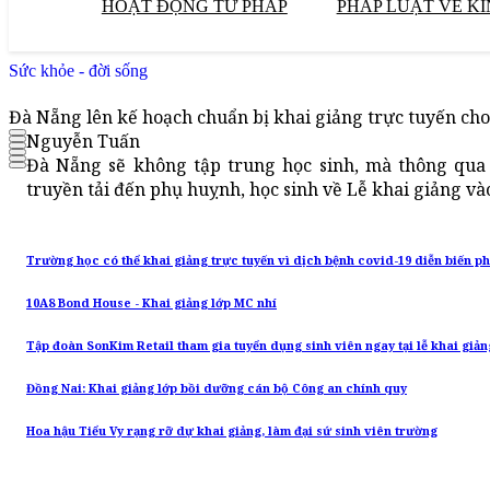
HOẠT ĐỘNG TƯ PHÁP
PHÁP LUẬT VỀ KI
Sức khỏe - đời sống
Đà Nẵng lên kế hoạch chuẩn bị khai giảng trực tuyến ch
Nguyễn Tuấn
Đà Nẵng sẽ không tập trung học sinh, mà thông qua 
truyền tải đến phụ huỵnh, học sinh về Lễ khai giảng vào
Trường học có thể khai giảng trực tuyến vì dịch bệnh covid-19 diễn biến p
10A8 Bond House - Khai giảng lớp MC nhí
Tập đoàn SonKim Retail tham gia tuyển dụng sinh viên ngay tại lễ khai giả
Đồng Nai: Khai giảng lớp bồi dưỡng cán bộ Công an chính quy
Hoa hậu Tiểu Vy rạng rỡ dự khai giảng, làm đại sứ sinh viên trường