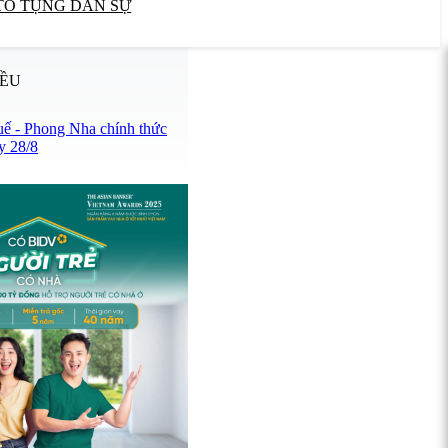
TỐ TỤNG DÂN SỰ
IỀU
uế - Phong Nha chính thức
y 28/8