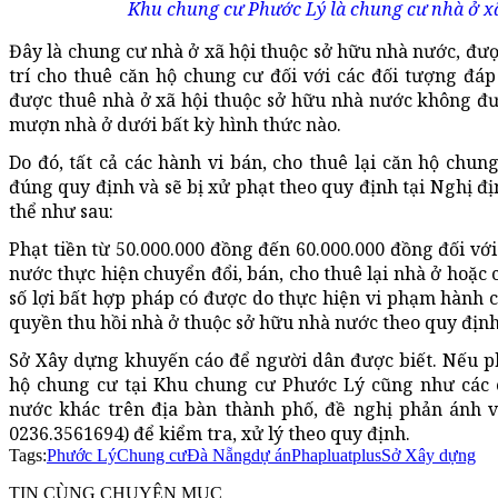
Khu chung cư Phước Lý là chung cư nhà ở xã
Đây là chung cư nhà ở xã hội thuộc sở hữu nhà nước, đ
trí cho thuê căn hộ chung cư đối với các đối tượng đá
được thuê nhà ở xã hội thuộc sở hữu nhà nước không đượ
mượn nhà ở dưới bất kỳ hình thức nào.
Do đó, tất cả các hành vi bán, cho thuê lại căn hộ chu
đúng quy định và sẽ bị xử phạt theo quy định tại Nghị đ
thể như sau:
Phạt tiền từ 50.000.000 đồng đến 60.000.000 đồng đối vớ
nước thực hiện chuyển đổi, bán, cho thuê lại
nhà ở hoặc 
số lợi bất hợp pháp có được do thực hiện vi phạm hành c
quyền thu hồi nhà ở thuộc sở hữu nhà nước theo quy định
Sở Xây dựng khuyến cáo để người dân được biết. Nếu phá
hộ chung cư tại Khu chung cư Phước Lý cũng như các 
nước khác trên địa bàn thành phố, đề nghị phản ánh v
0236.3561694) để kiểm tra, xử lý theo quy định.
Tags:
Phước Lý
Chung cư
Đà Nẵng
dự án
Phapluatplus
Sở Xây dựng
TIN CÙNG CHUYÊN MỤC