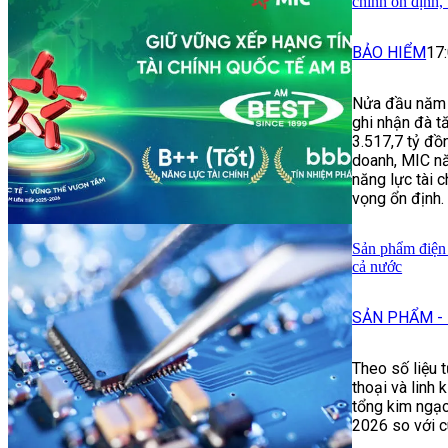
chính ổn định, 
BẢO HIỂM
17
Nửa đầu năm 
ghi nhận đà t
3.517,7 tỷ đồ
doanh, MIC nă
năng lực tài c
vọng ổn định.
Sản phẩm điện 
cả nước
SẢN PHẨM - 
Theo số liệu 
thoại và linh
tổng kim ngạc
2026 so với 