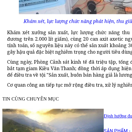
Khám xét, lực lượng chức năng phát hiện, thu giữ
Khám xét xưởng sản xuất, lực lượng chức năng thu 
đương trên 2.000 lít giấm), cùng 20 can axit axetic n
tính toán, số nguyên liệu này có thể sản xuất khoảng 30.
gây hậu quả đặc biệt nghiêm trọng cho người tiêu dùng
Cùng ngày, Phòng Cảnh sát kinh tế đã triệu tập, tống đ
bắt tạm giam Kiều Văn Thanh; đồng thời áp dụng biện 
để điều tra về tội "Sản xuất, buôn bán hàng giả là lươ
Cơ quan công an tiếp tục mở rộng điều tra, xử lý nghiê
TIN CÙNG CHUYÊN MỤC
Định hướng đưa
SẢN PHẨM - 