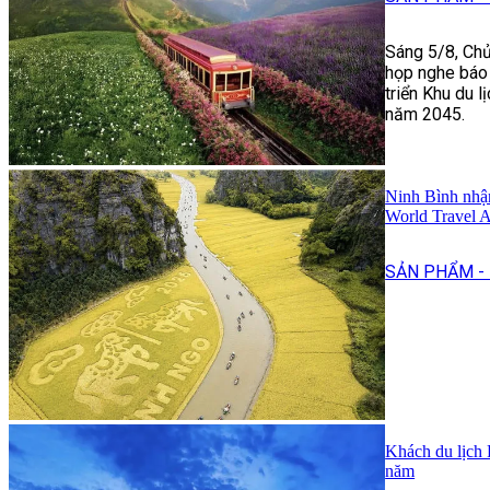
Sáng 5/8, Chủ
họp nghe báo 
triển Khu du 
năm 2045.
Ninh Bình nhậ
World Travel 
SẢN PHẨM - 
Khách du lịch 
năm