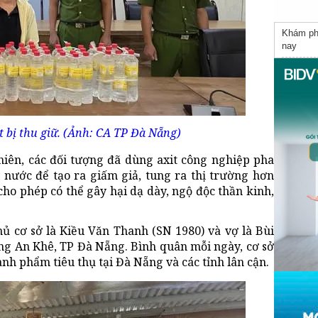
Khám p
nay
t bị thu giữ. (Ảnh: CA TP Đà Nẵng)
hiên, các đối tượng đã dùng axit công nghiệp pha
ít nước để tạo ra giấm giả, tung ra thị trường hơn
 cho phép có thể gây hại dạ dày, ngộ độc thần kinh,
hủ cơ sở là Kiều Văn Thanh (SN 1980) và vợ là Bùi
ờng An Khê, TP Đà Nẵng. Bình quân mỗi ngày, cơ sở
ành phẩm tiêu thụ tại Đà Nẵng và các tỉnh lân cận.