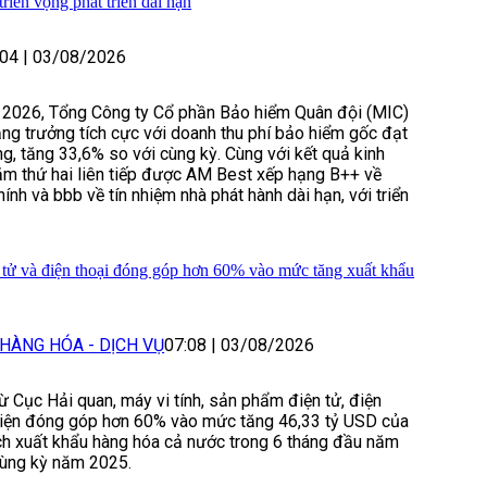
triển vọng phát triển dài hạn
:04
|
03/08/2026
2026, Tổng Công ty Cổ phần Bảo hiểm Quân đội (MIC)
ăng trưởng tích cực với doanh thu phí bảo hiểm gốc đạt
ng, tăng 33,6% so với cùng kỳ. Cùng với kết quả kinh
m thứ hai liên tiếp được AM Best xếp hạng B++ về
hính và bbb về tín nhiệm nhà phát hành dài hạn, với triển
tử và điện thoại đóng góp hơn 60% vào mức tăng xuất khẩu
HÀNG HÓA - DỊCH VỤ
07:08
|
03/08/2026
từ Cục Hải quan, máy vi tính, sản phẩm điện tử, điện
 kiện đóng góp hơn 60% vào mức tăng 46,33 tỷ USD của
h xuất khẩu hàng hóa cả nước trong 6 tháng đầu năm
cùng kỳ năm 2025.