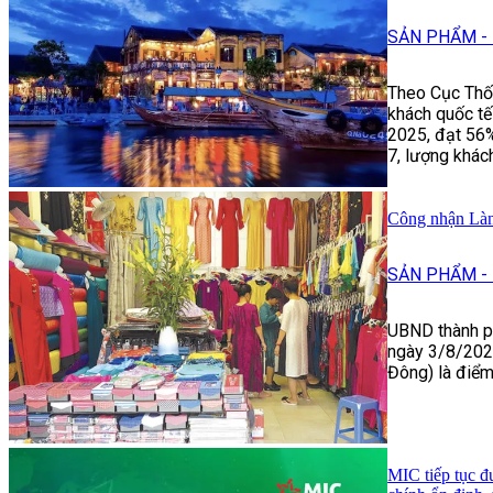
SẢN PHẨM - 
Theo Cục Thốn
khách quốc tế
2025, đạt 56%
7, lượng khách
Công nhận Làng
SẢN PHẨM - 
UBND thành p
ngày 3/8/202
Đông) là điểm 
MIC tiếp tục đ