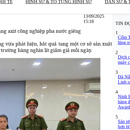
NH TẾ
HÌNH SỰ & TỐ TỤNG HÌNH SỰ
DÂN SỰ & 
13/09/2025
15:18
TIN Đ
bằng axit công nghiệp pha nước giếng
1
Cốm T
lũng 
g vừa phát hiện, bắt quả tang một cơ sở sản xuất
 trường hàng nghìn lít giấm giả mỗi ngày.
2
Dịch c
ngày c
3
Đà Nẵ
Linh r
4
Ninh B
hàng đ
Award
5
Sản ph
hơn 6