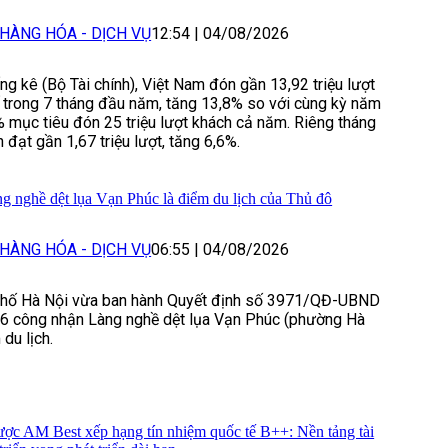
HÀNG HÓA - DỊCH VỤ
12:54
|
04/08/2026
g kê (Bộ Tài chính), Việt Nam đón gần 13,92 triệu lượt
 trong 7 tháng đầu năm, tăng 13,8% so với cùng kỳ năm
 mục tiêu đón 25 triệu lượt khách cả năm. Riêng tháng
 đạt gần 1,67 triệu lượt, tăng 6,6%.
 nghề dệt lụa Vạn Phúc là điểm du lịch của Thủ đô
HÀNG HÓA - DỊCH VỤ
06:55
|
04/08/2026
hố Hà Nội vừa ban hành Quyết định số 3971/QĐ-UBND
6 công nhận Làng nghề dệt lụa Vạn Phúc (phường Hà
du lịch.
ược AM Best xếp hạng tín nhiệm quốc tế B++: Nền tảng tài