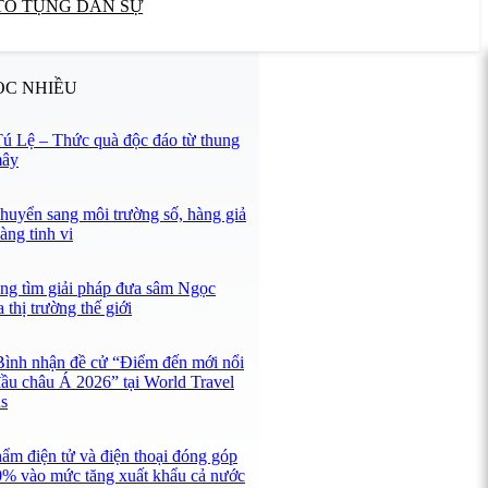
TỐ TỤNG DÂN SỰ
ỌC NHIỀU
ú Lệ – Thức quà độc đáo từ thung
mây
huyển sang môi trường số, hàng giả
àng tinh vi
ng tìm giải pháp đưa sâm Ngọc
a thị trường thế giới
ình nhận đề cử “Điểm đến mới nổi
ầu châu Á 2026” tại World Travel
s
ẩm điện tử và điện thoại đóng góp
0% vào mức tăng xuất khẩu cả nước