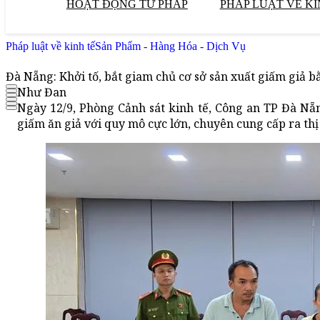
HOẠT ĐỘNG TƯ PHÁP
PHÁP LUẬT VỀ KI
Pháp luật về kinh tế
Sản Phẩm - Hàng Hóa - Dịch Vụ
Đà Nẵng: Khởi tố, bắt giam chủ cơ sở sản xuất giấm giả 
Như Đan
Ngày 12/9, Phòng Cảnh sát kinh tế, Công an TP Đà Nẵn
giấm ăn giả với quy mô cực lớn, chuyên cung cấp ra thị