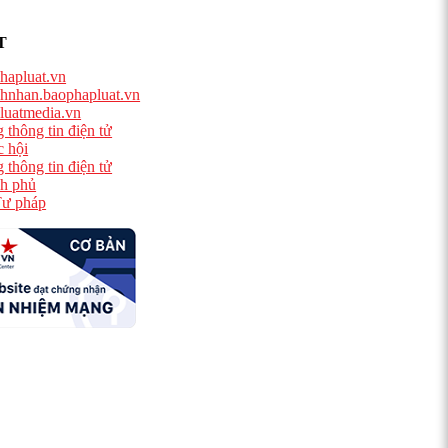
T
hapluat.vn
hnhan.baophapluat.vn
luatmedia.vn
 thông tin điện tử
 hội
 thông tin điện tử
h phủ
ư pháp