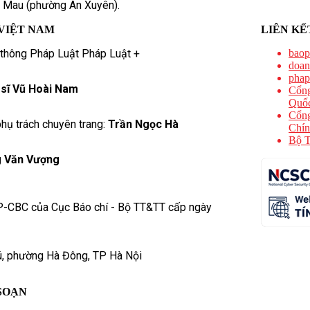
à Mau (phường An Xuyên).
VIỆT NAM
LIÊN KẾ
 thông Pháp Luật Pháp Luật +
baop
doan
phap
 sĩ Vũ Hoài Nam
Cổng
Quốc
Cổng
hụ trách chuyên trang:
Trần Ngọc Hà
Chín
Bộ T
 Văn Vượng
P-CBC của Cục Báo chí - Bộ TT&TT cấp ngày
ú, phường Hà Đông, TP Hà Nội
SOẠN