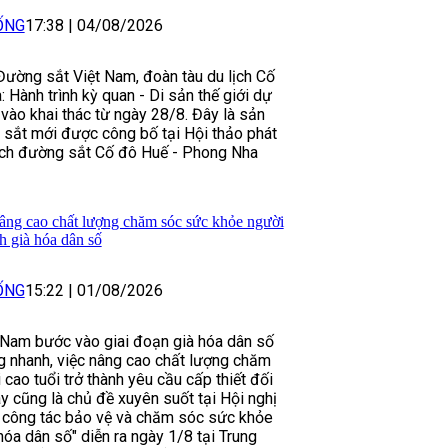
ỐNG
17:38
|
04/08/2026
ường sắt Việt Nam, đoàn tàu du lịch Cố
 Hành trình kỳ quan - Di sản thế giới dự
 vào khai thác từ ngày 28/8. Đây là sản
sắt mới được công bố tại Hội thảo phát
lịch đường sắt Cố đô Huế - Phong Nha
âng cao chất lượng chăm sóc sức khỏe người
nh già hóa dân số
ỐNG
15:22
|
01/08/2026
 Nam bước vào giai đoạn già hóa dân số
g nhanh, việc nâng cao chất lượng chăm
cao tuổi trở thành yêu cầu cấp thiết đối
ây cũng là chủ đề xuyên suốt tại Hội nghị
 công tác bảo vệ và chăm sóc sức khỏe
hóa dân số" diễn ra ngày 1/8 tại Trung