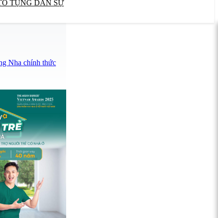
TỐ TỤNG DÂN SỰ
ng Nha chính thức