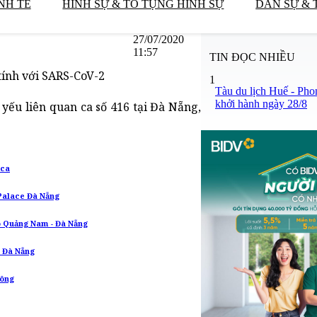
NH TẾ
HÌNH SỰ & TỐ TỤNG HÌNH SỰ
DÂN SỰ & 
27/07/2020
11:57
TIN ĐỌC NHIỀU
tính với SARS-CoV-2
1
Tàu du lịch Huế - Pho
khởi hành ngày 28/8
yếu liên quan ca số 416 tại Đà Nẵng,
 ca
u Palace Đà Nẵng
o Quảng Nam - Đà Nẵng
i Đà Nẵng
hông