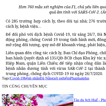
Hơn 760 mẫu xét nghiệm của F1, chủ yếu liên quan
quả âm tính với SARS-CoV-2. (Ả
Có 285 trường hợp cách ly, theo dõi tại nhà; 276 trườ
cách ly, bệnh viện…
Để đối phó với dịch bệnh Covid-19, từ sáng 26/7, Đà 
động phòng, chống Covid-19 trong tình hình mới, đồng
mở rộng đối tượng, quy mô để khoanh vùng, phát hiện, c
Liên quan đến công tác cách ly, Ban Chỉ đạo Phòng, c
ban hành Quyết định số 135/QĐ-BCĐ chọn Khu ký túc x
Hiệp Nam, quận Liên Chiểu; để tiếp nhận công dân là
bệnh nhân dương tính với virus SAR-CoV-2 tại thành
trung phòng, chống dịch COVID-19 từ ngày 26/7/2020.
Tags:
Covid-19
bệnh nhân
Đà Nẵng
xét nghiệm
Phapluatplus
TIN CÙNG CHUYÊN MỤC
Tàu du lịch Huế - Ph