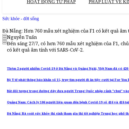
HOẠT ĐỘNG TƯ PHÁP
PHÁP LUẬT VỀ KI
Sức khỏe - đời sống
Đà Nẵng: Hơn 760 mẫu xét nghiệm của F1 có kết quả âm 
Nguyễn Tuấn
Đến sáng 27/7, có hơn 760 mẫu xét nghiệm của F1, chủ 
có kết quả âm tính với SARS-CoV-2.
Thêm 2 người nhiễm Covid-19 ở Đà Nẵng và Quảng Ngãi, Việt Nam đã có 420
Bộ Y tế phát thông báo khẩn số 15, truy tìm người đi ăn tiệc cưới tại For Yo
Bắt đối tượng trong đường dây đưa người Trung Quốc nhập cảnh "chui" và
Quảng Nam: Cách ly 106 người liên quan đến bệnh Covid-19 số 416 và 418 tạ
Đà Nẵng: Rà soát sức khỏe thí sinh tham gia thi tốt nghiệp Trung học phổ t