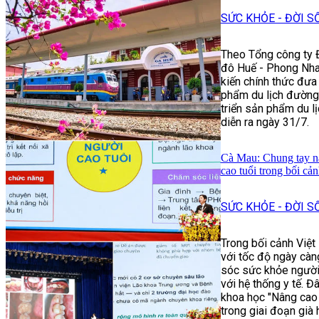
SỨC KHỎE - ĐỜI S
Theo Tổng công ty Đ
đô Huế - Phong Nha:
kiến chính thức đưa
phẩm du lịch đường 
triển sản phẩm du 
diễn ra ngày 31/7.
Cà Mau: Chung tay n
cao tuổi trong bối cả
SỨC KHỎE - ĐỜI S
Trong bối cảnh Việt
với tốc độ ngày càn
sóc sức khỏe người 
với hệ thống y tế. Đ
khoa học "Nâng cao
trong giai đoạn già 