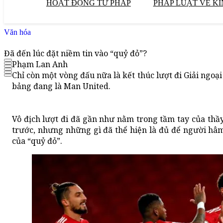
HOẠT ĐỘNG TƯ PHÁP
PHÁP LUẬT VỀ KI
Văn hóa
Đã đến lúc đặt niềm tin vào “quỷ đỏ”?
Phạm Lan Anh
Chỉ còn một vòng đấu nữa là kết thúc lượt đi Giải ngoạ
bảng đang là Man United.
Vô địch lượt đi đã gần như nằm trong tầm tay của thầy 
trước, nhưng những gì đã thể hiện là đủ để người hâ
của “quỷ đỏ”.