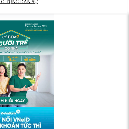
TỐ TỤNG DÂN SỰ