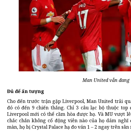
Man United vẫn đang 
Đủ để ấn tượng
Cho đến trước trận gặp Liverpool, Man United trải qu
đó có đến 9 chiến thắng. Chỉ 3 câu lạc bộ thuộc top 
Liverpool mới có thể cầm hòa được họ. Và MU vượt l
chắc chắn không cổ động viên nào của họ dám nghĩ 
màn, họ bị Crystal Palace hạ đo ván 1 – 2 ngay trên sân