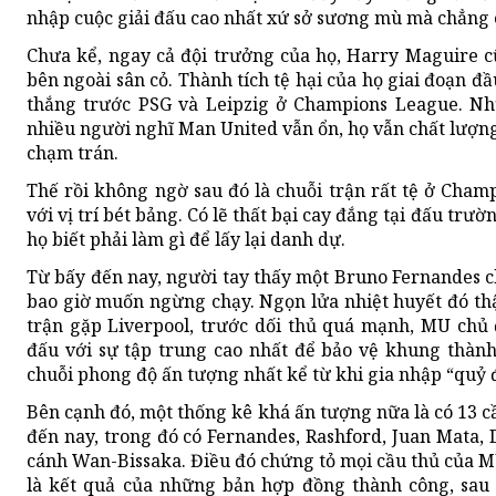
nhập cuộc giải đấu cao nhất xứ sở sương mù mà chẳng c
Chưa kể, ngay cả đội trưởng của họ, Harry Maguire 
bên ngoài sân cỏ. Thành tích tệ hại của họ giai đoạn đầ
thắng trước PSG và Leipzig ở Champions League. Nhữ
nhiều người nghĩ Man United vẫn ổn, họ vẫn chất lượng 
chạm trán.
Thế rồi không ngờ sau đó là chuỗi trận rất tệ ở Champ
với vị trí bét bảng. Có lẽ thất bại cay đắng tại đấu trư
họ biết phải làm gì để lấy lại danh dự.
Từ bấy đến nay, người tay thấy một Bruno Fernandes 
bao giờ muốn ngừng chạy. Ngọn lửa nhiệt huyết đó th
trận gặp Liverpool, trước dối thủ quá mạnh, MU chủ 
đấu với sự tập trung cao nhất để bảo vệ khung thàn
chuỗi phong độ ấn tượng nhất kể từ khi gia nhập “quỷ 
Bên cạnh đó, một thống kê khá ấn tượng nữa là có 13 
đến nay, trong đó có Fernandes, Rashford, Juan Mata,
cánh Wan-Bissaka. Điều đó chứng tỏ mọi cầu thủ của M
là kết quả của những bản hợp đồng thành công, sau