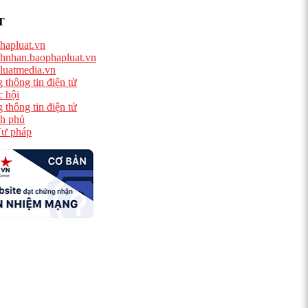
T
hapluat.vn
hnhan.baophapluat.vn
luatmedia.vn
 thông tin điện tử
 hội
 thông tin điện tử
h phủ
ư pháp