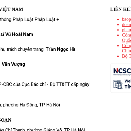
VIỆT NAM
LIÊN KẾ
 thông Pháp Luật Pháp Luật +
baop
doan
phap
 sĩ Vũ Hoài Nam
Cổng
Quốc
Cổng
hụ trách chuyên trang:
Trần Ngọc Hà
Chín
Bộ T
 Văn Vượng
P-CBC của Cục Báo chí - Bộ TT&TT cấp ngày
ú, phường Hà Đông, TP Hà Nội
SOẠN
n Chí Thanh, phường Giảng Võ, TP. Hà Nội