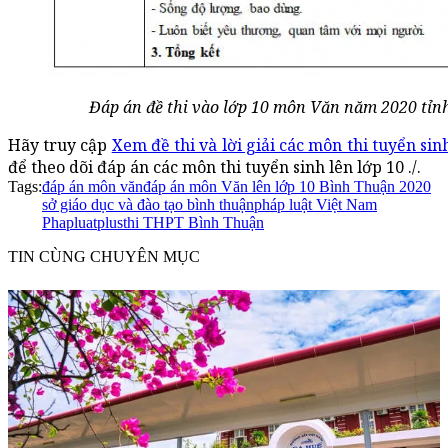
Đáp án đề thi vào lớp 10 môn Văn năm 2020 tỉn
Hãy truy cập
Xem đề thi và lời giải các môn thi tuyển sin
để theo dõi đáp án các môn thi tuyển sinh lên lớp 10 ./.
Tags:
đáp án môn văn
đáp án môn Văn lên lớp 10 Bình Thuận 2020
sở giáo dục và đào tạo bình thuận
pháp luật Việt Nam
Phapluatplus
thi THPT Bình Thuận
TIN CÙNG CHUYÊN MỤC