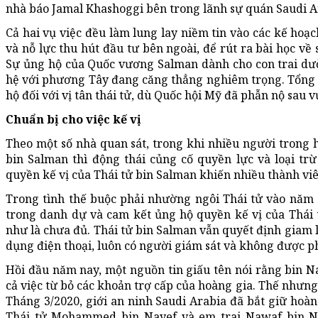
nhà báo Jamal Khashoggi bên trong lãnh sự quán Saudi Ar
Cả hai vụ việc đều làm lung lay niềm tin vào các kế hoạ
và nỗ lực thu hút đầu tư bên ngoài, để rút ra bài học về
Sự ủng hộ của Quốc vương Salman dành cho con trai dư
hệ với phương Tây đang căng thẳng nghiêm trọng. Tổng
hộ đối với vị tân thái tử, dù Quốc hội Mỹ đã phẫn nộ sau 
Chuẩn bị cho việc kế vị
Theo một số nhà quan sát, trong khi nhiều người trong h
bin Salman thì động thái củng cố quyền lực và loại t
quyền kế vị của Thái tử bin Salman khiến nhiều thành vi
Trong tình thế buộc phải nhường ngôi Thái tử vào năm 
trong danh dự và cam kết ủng hộ quyền kế vị của Thái
như là chưa đủ. Thái tử bin Salman vẫn quyết định giam
dụng điện thoại, luôn có người giám sát và không được p
Hồi đầu năm nay, một nguồn tin giấu tên nói rằng bin 
cả việc từ bỏ các khoản trợ cấp của hoàng gia. Thế nhưn
Tháng 3/2020, giới an ninh Saudi Arabia đã bắt giữ hoà
Thái tử Mohammed bin Nayef và em trai Nawaf bin N