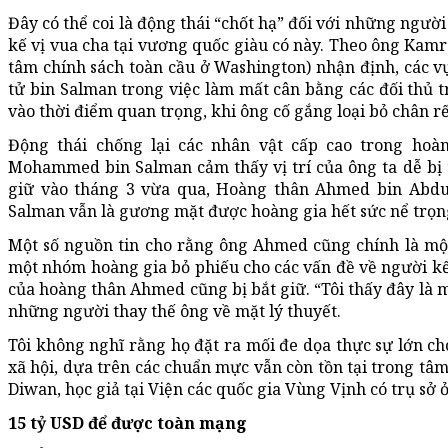
Đây có thể coi là động thái “chốt hạ” đối với những ngườ
kế vị vua cha tại vương quốc giàu có này. Theo ông Kamr
tâm chính sách toàn cầu ở Washington) nhận định, các vụ
tử bin Salman trong việc làm mất cân bằng các đối thủ t
vào thời điểm quan trọng, khi ông cố gắng loại bỏ chân rế
Động thái chống lại các nhân vật cấp cao trong hoàn
Mohammed bin Salman cảm thấy vị trí của ông ta dễ bị 
giữ vào tháng 3 vừa qua, Hoàng thân Ahmed bin Abdu
Salman vẫn là gương mặt được hoàng gia hết sức nể trọn
Một số nguồn tin cho rằng ông Ahmed cũng chính là một
một nhóm hoàng gia bỏ phiếu cho các vấn đề về người kế
của hoàng thân Ahmed cũng bị bắt giữ. “Tôi thấy đây là m
những người thay thế ông về mặt lý thuyết.
Tôi không nghĩ rằng họ đặt ra mối đe dọa thực sự lớn cho
xã hội, dựa trên các chuẩn mực vẫn còn tồn tại trong tâm 
Diwan, học giả tại Viện các quốc gia Vùng Vịnh có trụ sở 
15 tỷ USD để được toàn mạng