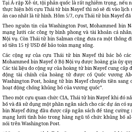
Tại Ả-rập Xê-út, tội phản quốc là rất nghiêm trọng, nếu n
thực hiện bởi cựu Thái tử bin Nayef thì nó sẽ đi vào lịch
án cao nhất là tử hình. Hôm 5/7, cựu Thái tử bin Nayef đã
Theo nguồn tin của Washington Post, Mohammed bin Na
mạng lưới các công ty bình phong và tài khoản cá nhâ
Nội vụ. Còn Thái tử bin Salman cũng đưa ra một thông điệ
số tiền 15 tỷ USD để bảo toàn mạng sống.
Các cộng sự của cựu Thái tử bin Nayef thì bác bỏ các
Mohammed bin Nayef ở Bộ Nội vụ được hoàng gia ủy quy
Các tài liệu do cộng sự của hoàng tử bin Nayef cung cấp đ
động tài chính của hoàng tử được cố Quốc vương Abd
Washington Post, hoàng tử bin Nayef chuyển tiền sang c
hoạt động chống khủng bố của vương quốc”.
Theo một cựu quan chức CIA, Thái tử bin Nayef khi đó 
bố và đã sử dụng một phần ngân sách cho các dự án có sự
bin Nayef đứng đầu được cấp ngân sách để tăng cường 
mạng lưới tình báo trong hàng ngũ tổ chức khủng bố al
nói trên Washington Post.