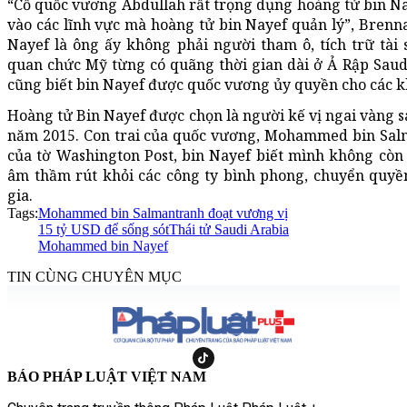
“Cố quốc vương Abdullah rất trọng dụng hoàng tử bin Na
vào các lĩnh vực mà hoàng tử bin Nayef quản lý”, Brenna
Nayef là ông ấy không phải người tham ô, tích trữ tài
quan chức Mỹ từng có quãng thời gian dài ở Ả Rập Saud
cũng biết bin Nayef được quốc vương ủy quyền cho các kh
Hoàng tử Bin Nayef được chọn là người kế vị ngai vàng
năm 2015. Con trai của quốc vương, Mohammed bin Salma
của tờ Washington Post, bin Nayef biết mình không cò
âm thầm rút khỏi các công ty bình phong, chuyển quyề
gia.
Tags:
Mohammed bin Salman
tranh đoạt vương vị
15 tỷ USD để sống sót
Thái tử Saudi Arabia
Mohammed bin Nayef
TIN CÙNG CHUYÊN MỤC
BÁO PHÁP LUẬT VIỆT NAM