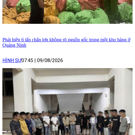
Phát hiện 6 tấn chân lợn không rõ nguồn gốc trong một kho hàng ở
Quảng Ninh
HÌNH SỰ
07:45
|
09/08/2026