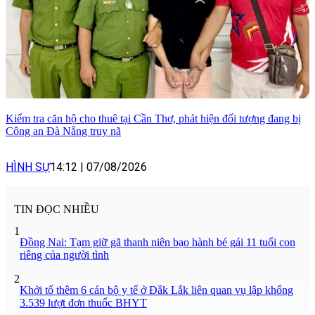
Kiểm tra căn hộ cho thuê tại Cần Thơ, phát hiện đối tượng đang bị
Công an Đà Nẵng truy nã
HÌNH SỰ
14:12
|
07/08/2026
TIN ĐỌC NHIỀU
1
Đồng Nai: Tạm giữ gã thanh niên bạo hành bé gái 11 tuổi con
riêng của người tình
2
Khởi tố thêm 6 cán bộ y tế ở Đắk Lắk liên quan vụ lập khống
3.539 lượt đơn thuốc BHYT