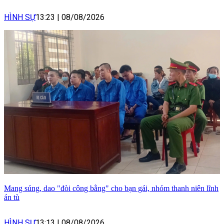
HÌNH SỰ
13:23
|
08/08/2026
Mang súng, dao "đòi công bằng" cho bạn gái, nhóm thanh niên lĩnh
án tù
HÌNH SỰ
13:13
|
08/08/2026