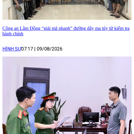
Công an Lâm Đồng “giải mã nhanh” đường dây ma túy từ kiểm tra
hành chính
HÌNH SỰ
07:17
|
09/08/2026