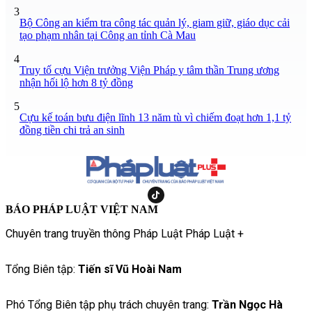
3
Bộ Công an kiểm tra công tác quản lý, giam giữ, giáo dục cải
tạo phạm nhân tại Công an tỉnh Cà Mau
4
Truy tố cựu Viện trưởng Viện Pháp y tâm thần Trung ương
nhận hối lộ hơn 8 tỷ đồng
5
Cựu kế toán bưu điện lĩnh 13 năm tù vì chiếm đoạt hơn 1,1 tỷ
đồng tiền chi trả an sinh
BÁO PHÁP LUẬT VIỆT NAM
Chuyên trang truyền thông Pháp Luật Pháp Luật +
Tổng Biên tập:
Tiến sĩ Vũ Hoài Nam
Phó Tổng Biên tập phụ trách chuyên trang:
Trần Ngọc Hà