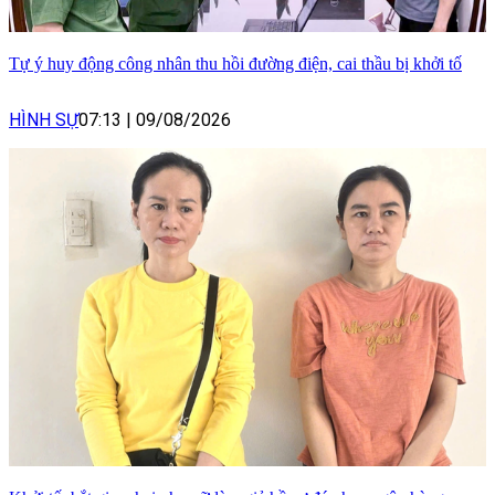
Tự ý huy động công nhân thu hồi đường điện, cai thầu bị khởi tố
HÌNH SỰ
07:13
|
09/08/2026