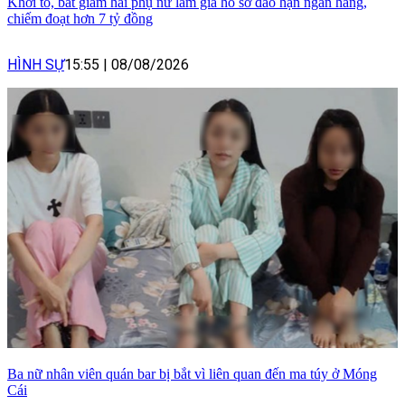
Khởi tố, bắt giam hai phụ nữ làm giả hồ sơ đáo hạn ngân hàng,
chiếm đoạt hơn 7 tỷ đồng
HÌNH SỰ
15:55
|
08/08/2026
Ba nữ nhân viên quán bar bị bắt vì liên quan đến ma túy ở Móng
Cái