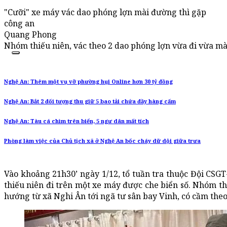
"Cưỡi" xe máy vác dao phóng lợn mài đường thì gặp
công an
Quang Phong
Nhóm thiếu niên, vác theo 2 dao phóng lợn vừa đi vừa mài
Nghệ An: Thêm một vụ vỡ phường hụi Online hơn 30 tỷ đồng
Nghệ An: Bắt 2 đối tượng thu giữ 5 bao tải chứa đầy hàng cấm
Nghệ An: Tàu cá chìm trên biển, 5 ngư dân mất tích
Phòng làm việc của Chủ tịch xã ở Nghệ An bốc cháy dữ dội giữa trưa
Vào khoảng 21h30’ ngày 1/12, tổ tuần tra thuộc Đội CSGT
thiếu niên đi trên một xe máy được che biển số. Nhóm thi
hướng từ xã Nghi Ân tới ngã tư sân bay Vinh, có cầm theo