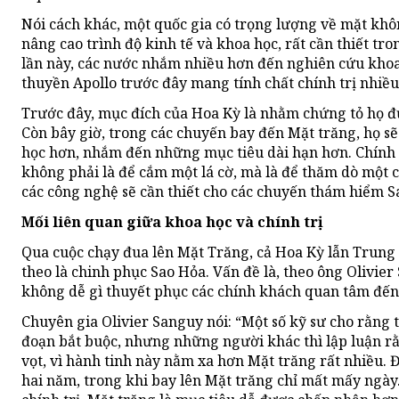
Nói cách khác, một quốc gia có trọng lượng về mặt khôn
nâng cao trình độ kinh tế và khoa học, rất cần thiết tron
lần này, các nước nhắm nhiều hơn đến nghiên cứu khoa
thuyền Apollo trước đây mang tính chất chính trị nhiều
Trước đây, mục đích của Hoa Kỳ là nhằm chứng tỏ họ 
Còn bây giờ, trong các chuyến bay đến Mặt trăng, họ s
học hơn, nhắm đến những mục tiêu dài hạn hơn. Chính N
không phải là để cắm một lá cờ, mà là để thăm dò một c
các công nghệ sẽ cần thiết cho các chuyến thám hiểm S
Mối liên quan giữa khoa học và chính trị
Qua cuộc chạy đua lên Mặt Trăng, cả Hoa Kỳ lẫn Trung
theo là chinh phục Sao Hỏa. Vấn đề là, theo ông Olivie
không dễ gì thuyết phục các chính khách quan tâm đến
Chuyên gia Olivier Sanguy nói: “Một số kỹ sư cho rằng t
đoạn bắt buộc, nhưng những người khác thì lập luận r
vọt, vì hành tinh này nằm xa hơn Mặt trăng rất nhiều.
hai năm, trong khi bay lên Mặt trăng chỉ mất mấy ngày