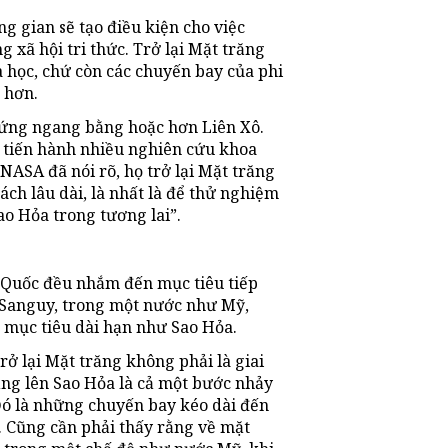
g gian sẽ tạo điều kiện cho việc
g xã hội tri thức. Trở lại Mặt trăng
 học, chứ còn các chuyến bay của phi
 hơn.
đứng ngang bằng hoặc hơn Liên Xô.
ẽ tiến hành nhiều nghiên cứu khoa
ASA đã nói rõ, họ trở lại Mặt trăng
ách lâu dài, là nhất là để thử nghiệm
ao Hỏa trong tương lai”.
 Quốc đều nhắm đến mục tiêu tiếp
r Sanguy, trong một nước như Mỹ,
 mục tiêu dài hạn như Sao Hỏa.
rở lại Mặt trăng không phải là giai
ằng lên Sao Hỏa là cả một bước nhảy
 Đó là những chuyến bay kéo dài đến
. Cũng cần phải thấy rằng về mặt