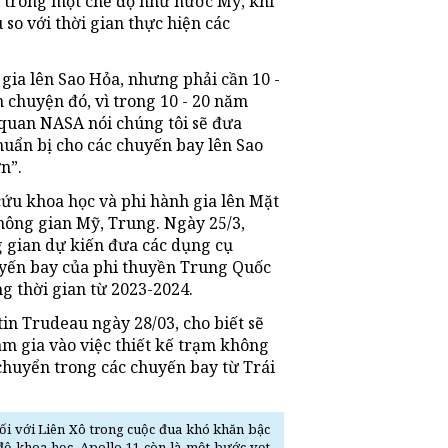
n trong một chế độ như nước Mỹ, khi
 so với thời gian thực hiện các
ia lên Sao Hỏa, nhưng phải cần 10 -
chuyện đó, vì trong 10 - 20 năm
quan NASA nói chúng tôi sẽ đưa
huẩn bị cho các chuyến bay lên Sao
n”.
ứu khoa học và phi hành gia lên Mặt
hông gian Mỹ, Trung. Ngày 25/3,
 gian dự kiến đưa các dụng cụ
uyến bay của phi thuyền Trung Quốc
g thời gian từ 2023-2024.
in Trudeau ngày 28/03, cho biết sẽ
am gia vào việc thiết kế trạm không
chuyển trong các chuyến bay từ Trái
đối với Liên Xô trong cuộc đua khó khăn bậc
 độ khoa học, Apollo 11 còn là một bước vọt