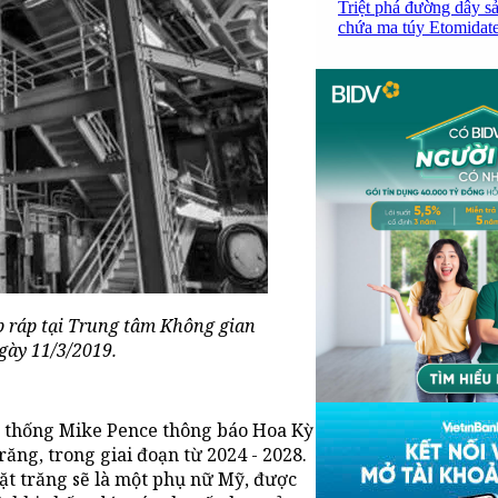
Triệt phá đường dây sả
chứa ma túy Etomidate,
p ráp tại Trung tâm Không gian
ày 11/3/2019.
ng thống Mike Pence thông báo Hoa Kỳ
răng, trong giai đoạn từ 2024 - 2028.
ặt trăng sẽ là một phụ nữ Mỹ, được