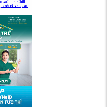
n xuất Pod Chill
 khởi tố 30 bị can