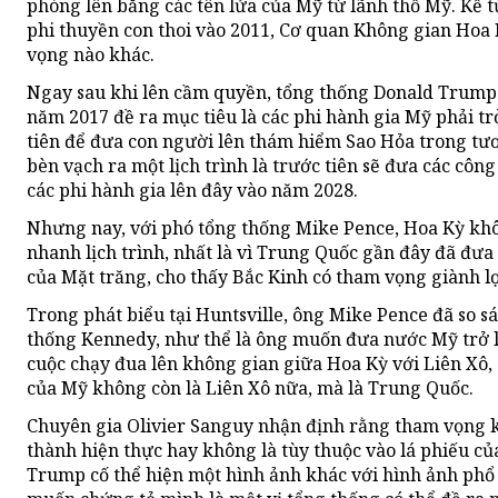
phóng lên bằng các tên lửa của Mỹ từ lãnh thổ Mỹ. Kể 
phi thuyền con thoi vào 2011, Cơ quan Không gian Ho
vọng nào khác.
Ngay sau khi lên cầm quyền, tổng thống Donald Trump 
năm 2017 đề ra mục tiêu là các phi hành gia Mỹ phải tr
tiên để đưa con người lên thám hiểm Sao Hỏa trong tươ
bèn vạch ra một lịch trình là trước tiên sẽ đưa các công
các phi hành gia lên đây vào năm 2028.
Nhưng nay, với phó tổng thống Mike Pence, Hoa Kỳ khô
nhanh lịch trình, nhất là vì Trung Quốc gần đây đã đưa
của Mặt trăng, cho thấy Bắc Kinh có tham vọng giành lợi
Trong phát biểu tại Huntsville, ông Mike Pence đã so 
thống Kennedy, như thể là ông muốn đưa nước Mỹ trở lạ
cuộc chạy đua lên không gian giữa Hoa Kỳ với Liên Xô, c
của Mỹ không còn là Liên Xô nữa, mà là Trung Quốc.
Chuyên gia Olivier Sanguy nhận định rằng tham vọng 
thành hiện thực hay không là tùy thuộc vào lá phiếu củ
Trump cố thể hiện một hình ảnh khác với hình ảnh phổ 