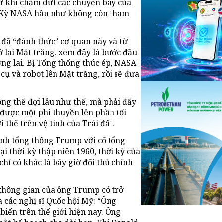
từ khi chấm dứt các chuyến bay của
a Kỳ NASA hầu như không còn tham
đã “đánh thức” cơ quan này và từ
ở lại Mặt trăng, xem đây là bước đầu
ng lai. Bị Tổng thống thúc ép, NASA
 cụ và robot lên Mặt trăng, rồi sẽ đưa
ng thể đợi lâu như thế, mà phải đẩy
 được một phi thuyền lên phần tối
 thế trên vệ tinh của Trái đất.
sánh tổng thống Trump với cố tổng
i thời kỳ thập niên 1960, thời kỳ của
hỉ có khác là bây giờ đối thủ chính
không gian của ông Trump có trở
a các nghị sĩ Quốc hội Mỹ: “Ông
biến trên thế giới hiện nay. Ông