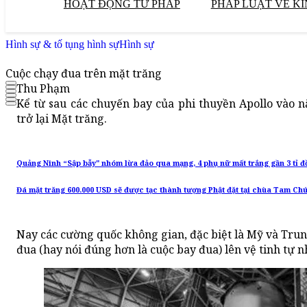
HOẠT ĐỘNG TƯ PHÁP
PHÁP LUẬT VỀ KI
Hình sự & tố tụng hình sự
Hình sự
Cuộc chạy đua trên mặt trăng
Thu Phạm
Kể từ sau các chuyến bay của phi thuyền Apollo vào n
trở lại Mặt trăng.
Quảng Ninh “Sập bẫy" nhóm lừa đảo qua mạng, 4 phụ nữ mất trắng gần 3 tỉ 
Đá mặt trăng 600.000 USD sẽ được tạc thành tượng Phật đặt tại chùa Tam Ch
Nay các cường quốc không gian, đặc biệt là Mỹ và Trun
đua (hay nói đúng hơn là cuộc bay đua) lên vệ tinh tự n