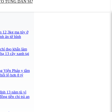
TỐ TỤNG DÂN SỰ
n 12,3kg ma túy ở
nh án tử hình
 chỉ đạo khẩn làm
 hạ 13 cây xanh tại
ng Viện Pháp y tâm
hối lộ hơn 8 tỷ
lĩnh 13 năm tù vì
ồng tiền chi trả an