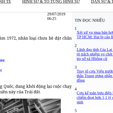
NH TẾ
HÌNH SỰ & TỐ TỤNG HÌNH SỰ
DÂN SỰ & 
29/07/2019
06:25
TIN ĐỌC NHIỀU
1
Xét xử vụ mua bán hơ
TP HCM: Hai bị cáo lĩ
ăm 1972, nhân loại chưa hề đặt chân
2
Lãnh đạo tỉnh Gia Lai
rõ trách nhiệm vụ chặt
trụ sở xã Hbông cũ
đồng
3
úc
Truy tố cựu Viện trưở
thần Trung ương nhận 
đồng
g Quốc, đang khởi động lại cuộc chạy
4
hiên này của Trái đất.
Cựu kế toán bưu điện 
chiếm đoạt hơn 1,1 tỷ đ
sinh
5