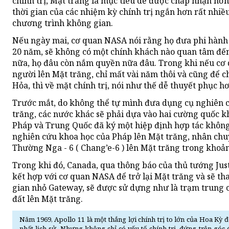
chính trị, Mặt trăng là mục tiêu dễ được chấp nhận hơ
thời gian của các nhiệm kỳ chính trị ngắn hơn rất nhiều
chương trình không gian.
Nếu ngày mai, cơ quan NASA nói rằng họ đưa phi hành g
20 năm, sẽ không có một chính khách nào quan tâm đến 
nữa, họ đâu còn nắm quyền nữa đâu. Trong khi nếu cơ 
người lên Mặt trăng, chỉ mất vài năm thôi và cũng để c
Hỏa, thì về mặt chính trị, nói như thế dễ thuyết phục hơ
Trước mắt, do không thể tự mình đưa dụng cụ nghiên c
trăng, các nước khác sẽ phải dựa vào hai cường quốc k
Pháp và Trung Quốc đã ký một hiệp định hợp tác không
nghiên cứu khoa học của Pháp lên Mặt trăng, nhân ch
Thường Nga - 6 ( Chang’e-6 ) lên Mặt trăng trong khoản
Trong khi đó, Canada, qua thông báo của thủ tướng Just
kết hợp với cơ quan NASA để trở lại Mặt trăng và sẽ th
gian nhỏ Gateway, sẽ được sử dựng như là trạm trung 
đất lên Mặt trăng.
Năm 1969, Apollo 11 là một thắng lợi chính trị to lớn của Hoa Kỳ 
nhất lịch sử. Nhưng không chỉ có yếu tố chính trị, đứng trên góc