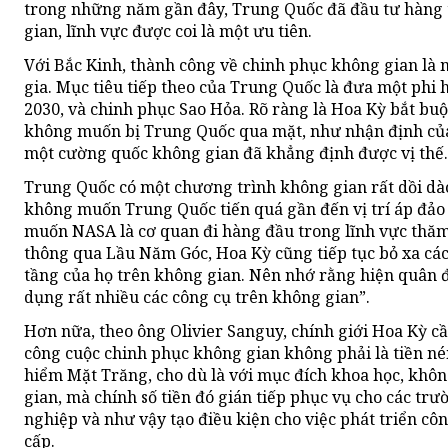
trong những năm gần đây, Trung Quốc đã đầu tư hàng 
gian, lĩnh vực được coi là một ưu tiên.
Với Bắc Kinh, thành công về chinh phục không gian là
gia. Mục tiêu tiếp theo của Trung Quốc là đưa một phi
2030, và chinh phục Sao Hỏa. Rõ ràng là Hoa Kỳ bắt bu
không muốn bị Trung Quốc qua mặt, như nhận định của
một cường quốc không gian đã khẳng định được vị thế.
Trung Quốc có một chương trình không gian rất dồi d
không muốn Trung Quốc tiến quá gần đến vị trí áp đảo
muốn NASA là cơ quan đi hàng đầu trong lĩnh vực thăm
thông qua Lầu Năm Góc, Hoa Kỳ cũng tiếp tục bỏ xa các
tầng của họ trên không gian. Nên nhớ rằng hiện quân đ
dụng rất nhiều các công cụ trên không gian”.
Hơn nữa, theo ông Olivier Sanguy, chính giới Hoa Kỳ cầ
công cuộc chinh phục không gian không phải là tiền né
hiểm Mặt Trăng, cho dù là với mục đích khoa học, khô
gian, mà chính số tiền đó gián tiếp phục vụ cho các tr
nghiệp và như vậy tạo điều kiện cho việc phát triển cô
cấp.