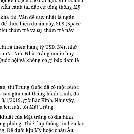
một kế hoạch cho dài hạn. Khi Donald
viễn cảnh tái đắc cử tổng thống Mỹ.
khả thi. Vấn đề duy nhất là ngân
để thực hiện dự án này, SLS (Space
iều chậm trễ và sự chậm trễ này
 chi ra thêm hàng tỷ USD. Nên nhớ
ện nữa. Nếu Nhà Trắng muốn huy
Quốc hội và không có gì bảo đảm là
an, thì Trung Quốc đã có một bước
, sau gần một tháng hành trình, đã
3/1/2019, giờ Bắc Kinh. Như vậy,
n lên mặt tối Mặt Trăng.
 khuất của Mặt trăng có địa hình
g phẳng. Thiết lập thông tin liên lạc
ng. Để đuổi kịp Mỹ hoặc châu Âu,