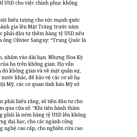
tỉ USD cho việc chinh phục không
 một biểu tượng cho sức mạnh quốc
 hành gia lên Mặt Trăng trước năm
ộc phải đầu tư thêm hàng tỷ USD nếu
 ông Olivier Sanguy: “Trung Quốc là
ào, nhắm vào dài hạn. Nhưng Hoa Kỳ
 của họ trên không gian. Họ vẫn
 dò không gian và về mặt quân sự,
 nước khác, để bảo vệ các cơ sở hạ
ội Mỹ, các cơ quan tình báo Mỹ sử
n phải hiểu rằng, số tiền đầu tư cho
m qua cửa sổ: “Khi tiến hành thám
ng phải là ném hàng tỷ USD lên không
ường đại học, cho các ngành công
ng nghệ cao cấp, cho nghiên cứu cao