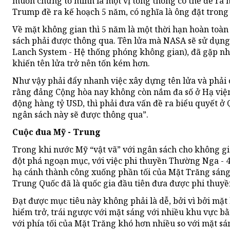
muốn chứng tỏ mình là một vị tổng thống có thể đề ra 
Trump đề ra kế hoạch 5 năm, có nghĩa là ông đặt trong 
Về mặt không gian thì 5 năm là một thời hạn hoàn toàn 
sách phải được thông qua. Tên lửa mà NASA sẽ sử dụng 
Lanch System - Hệ thống phóng không gian), đã gặp nh
khiến tên lửa trở nên tốn kém hơn.
Như vậy phải đẩy nhanh việc xây dựng tên lửa và phải
rằng đảng Cộng hòa nay không còn nắm đa số ở Hạ vi
động hàng tỷ USD, thì phải đưa vấn đề ra biểu quyết ở 
ngân sách này sẽ được thông qua”.
Cuộc đua Mỹ - Trung
Trong khi nước Mỹ “vật vã” với ngân sách cho không gi
đột phá ngoạn mục, với việc phi thuyền Thường Nga - 4
hạ cánh thành công xuống phần tối của Mặt Trăng sáng 
Trung Quốc đã là quốc gia đầu tiên đưa được phi thuyề
Đạt được mục tiêu này không phải là dễ, bởi vì bởi mặt
hiểm trở, trái ngược với mặt sáng với nhiều khu vực bằn
với phía tối của Mặt Trăng khó hơn nhiều so với mặt sá