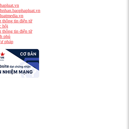
hapluat.vn
hnhan.baophapluat.vn
luatmedia.vn
 thông tin điện tử
 hội
 thông tin điện tử
h phủ
ư pháp