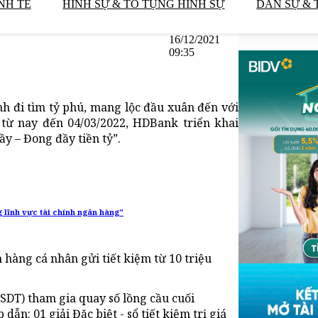
NH TẾ
HÌNH SỰ & TỐ TỤNG HÌNH SỰ
DÂN SỰ & 
16/12/2021
09:35
h đi tìm tỷ phú, mang lộc đầu xuân đến với
từ nay đến 04/03/2022, HDBank triển khai
y – Đong đầy tiền tỷ”.
g lĩnh vực tài chính ngân hàng”
 hàng cá nhân gửi tiết kiệm từ 10 triệu
DT) tham gia quay số lồng cầu cuối
ẫn: 01 giải Đặc biệt - sổ tiết kiệm trị giá