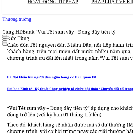
HOẠT ĐỘNG TƯ PHÁP
PHÁP LUẬT VỀ KI
Thương trường
Cùng HDBank "Vui Tết sum vầy - Đong đầy tiền tỷ"
Đức Tùng
Chào đón Tết nguyên đán Nhâm Dần, nối tiếp hành trìn
khách hàng trên mọi miền đất nước nhiều năm qua, 
chương trình ưu đãi lớn nhất trong năm “Vui Tết sum vầ
Hà Nội khẩn tìm người đến ngân hàng có liên quan F0
Đại học Kinh tế - Kỹ thuật Công nghiệp tổ chức hội thảo “Chuyển đổi số tron
“Vui Tết sum vầy – Đong đầy tiền tỷ” áp dụng cho khách
đồng trở lên (với kỳ hạn 01 tháng trở lên).
Theo đó, khách hàng sẽ nhận được mã số dự thưởng (MS
chương trình, với cơ hội trúng ngay các giải thưởng hấp d