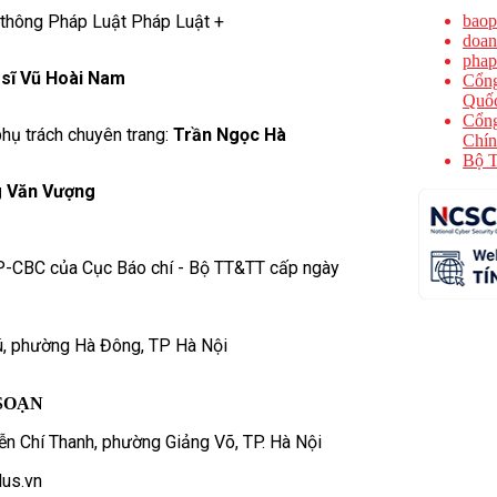
 thông Pháp Luật Pháp Luật +
baop
doan
phap
 sĩ Vũ Hoài Nam
Cổng
Quốc
Cổng
hụ trách chuyên trang:
Trần Ngọc Hà
Chín
Bộ T
 Văn Vượng
P-CBC của Cục Báo chí - Bộ TT&TT cấp ngày
ú, phường Hà Đông, TP Hà Nội
SOẠN
n Chí Thanh, phường Giảng Võ, TP. Hà Nội
us.vn