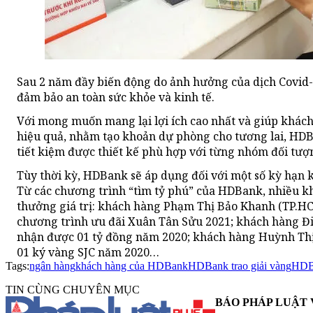
Sau 2 năm đầy biến động do ảnh hưởng của dịch Covid-1
đảm bảo an toàn sức khỏe và kinh tế.
Với mong muốn mang lại lợi ích cao nhất và giúp khách
hiệu quả, nhằm tạo khoản dự phòng cho tương lai, HD
tiết kiệm được thiết kế phù hợp với từng nhóm đối tượ
Tùy thời kỳ, HDBank sẽ áp dụng đối với một số kỳ hạn 
Từ các chương trình “tìm tỷ phú” của HDBank, nhiều k
thưởng giá trị: khách hàng Phạm Thị Bảo Khanh (TP.HCM)
chương trình ưu đãi Xuân Tân Sửu 2021; khách hàng Đ
nhận được 01 tỷ đồng năm 2020; khách hàng Huỳnh Thị 
01 ký vàng SJC năm 2020…
Tags:
ngân hàng
khách hàng của HDBank
HDBank trao giải vàng
HDB
TIN CÙNG CHUYÊN MỤC
BÁO PHÁP LUẬT 