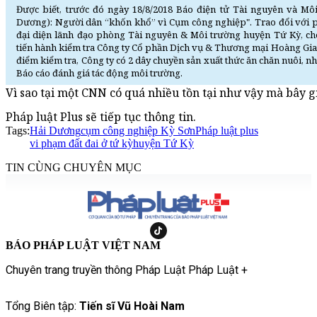
Được biết, trước đó ngày 18/8/2018 Báo điện tử Tài nguyên và Môi
Dương): Người dân “khốn khổ” vì Cụm công nghiệp". Trao đổi với p
đại diện lãnh đạo phòng Tài nguyên & Môi trường huyện Tứ Kỳ, ch
tiến hành kiểm tra Công ty Cổ phần Dịch vụ & Thương mại Hoàng Gia 
điểm kiểm tra, Công ty có 2 dây chuyền sản xuất thức ăn chăn nuôi, n
Báo cáo đánh giá tác động môi trường.
Vì sao tại một CNN có quá nhiều tồn tại như vậy mà bây g
Pháp luật Plus sẽ tiếp tục thông tin.
Tags:
Hải Dương
cụm công nghiệp Kỳ Sơn
Pháp luật plus
vi phạm đất đai ở tứ kỳ
huyện Tứ Kỳ
TIN CÙNG CHUYÊN MỤC
BÁO PHÁP LUẬT VIỆT NAM
Chuyên trang truyền thông Pháp Luật Pháp Luật +
Tổng Biên tập:
Tiến sĩ Vũ Hoài Nam