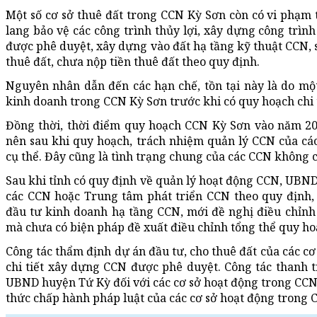
Một số cơ sở thuê đất trong CCN Kỳ Sơn còn có vi phạm 
lang bảo vệ các công trình thủy lợi, xây dựng công trìn
được phê duyệt, xây dựng vào đất hạ tầng kỹ thuật CCN, 
thuê đất, chưa nộp tiền thuê đất theo quy định.
Nguyên nhân dẫn đến các hạn chế, tồn tại này là do một
kinh doanh trong CCN Kỳ Sơn trước khi có quy hoạch chi 
Đồng thời, thời điểm quy hoạch CCN Kỳ Sơn vào năm 20
nên sau khi quy hoạch, trách nhiệm quản lý CCN của c
cụ thể. Đây cũng là tình trạng chung của các CCN không c
Sau khi tỉnh có quy định về quản lý hoạt động CCN, UBN
các CCN hoặc Trung tâm phát triển CCN theo quy định,
đầu tư kinh doanh hạ tầng CCN, mới đề nghị điều chỉnh
mà chưa có biện pháp đề xuất điều chỉnh tổng thể quy ho
Công tác thẩm định dự án đầu tư, cho thuê đất của các c
chi tiết xây dựng CCN được phê duyệt. Công tác thanh tr
UBND huyện Tứ Kỳ đối với các cơ sở hoạt động trong CC
thức chấp hành pháp luật của các cơ sở hoạt động trong 