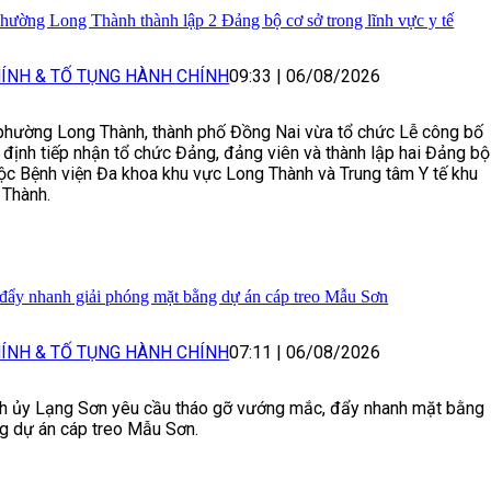
hường Long Thành thành lập 2 Đảng bộ cơ sở trong lĩnh vực y tế
ÍNH & TỐ TỤNG HÀNH CHÍNH
09:33
|
06/08/2026
phường Long Thành, thành phố Đồng Nai vừa tổ chức Lễ công bố
 định tiếp nhận tổ chức Đảng, đảng viên và thành lập hai Đảng bộ
ộc Bệnh viện Đa khoa khu vực Long Thành và Trung tâm Y tế khu
 Thành.
đẩy nhanh giải phóng mặt bằng dự án cáp treo Mẫu Sơn
ÍNH & TỐ TỤNG HÀNH CHÍNH
07:11
|
06/08/2026
nh ủy Lạng Sơn yêu cầu tháo gỡ vướng mắc, đẩy nhanh mặt bằng
ng dự án cáp treo Mẫu Sơn.