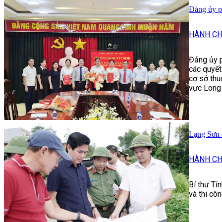
Đảng ủy p
HÀNH CH
Đảng ủy 
các quyết
cơ sở thu
vực Long
Lạng Sơn 
HÀNH CH
Bí thư Tỉ
và thi cô