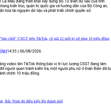
 Cà Mau đang triển khai xây dựng Bộ Từ điển dữ liệu của tỉnh
khung kiến trúc, quản trị quốc gia và hướng dẫn của Bộ Công an,
n hóa tài nguyên dữ liệu và phát triển chính quyền số.
"báo chốt" CSGT trên TikTok, cô gái 22 tuổi bị xử phạt 10 triệu đồng
ÍNH
14:35
|
06/08/2026
ăng video lên TikTok thông báo vị trí lực lượng CSGT đang làm
để người quen tránh kiểm tra, một người phụ nữ ở Điện Biên đã b
ành chính 10 triệu đồng.
h, Bắc Ninh đủ điều kiện lên thành phố