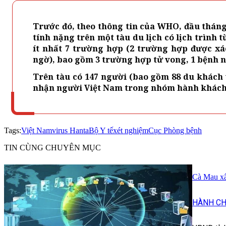
Trước đó, theo thông tin của WHO, đầu thán
tính nặng trên một tàu du lịch có lịch trình
ít nhất 7 trường hợp (2 trường hợp được x
ngờ), bao gồm 3 trường hợp tử vong, 1 bệnh 
Trên tàu có 147 người (bao gồm 88 du khách v
nhận người Việt Nam trong nhóm hành khách,
Tags:
Việt Nam
virus Hanta
Bộ Y tế
xét nghiệm
Cục Phòng bệnh
TIN CÙNG CHUYÊN MỤC
Cà Mau xây
HÀNH CH