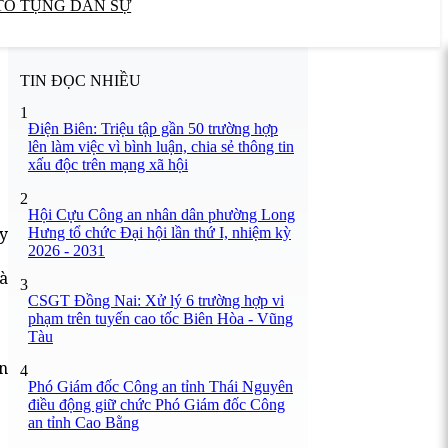
TỐ TỤNG DÂN SỰ
TIN ĐỌC NHIỀU
1
Điện Biên: Triệu tập gần 50 trường hợp
lên làm việc vì bình luận, chia sẻ thông tin
xấu độc trên mạng xã hội
2
Hội Cựu Công an nhân dân phường Long
 y
Hưng tổ chức Đại hội lần thứ I, nhiệm kỳ
2026 - 2031
à
3
CSGT Đồng Nai: Xử lý 6 trường hợp vi
phạm trên tuyến cao tốc Biên Hòa - Vũng
Tàu
n
4
Phó Giám đốc Công an tỉnh Thái Nguyên
điều động giữ chức Phó Giám đốc Công
an tỉnh Cao Bằng