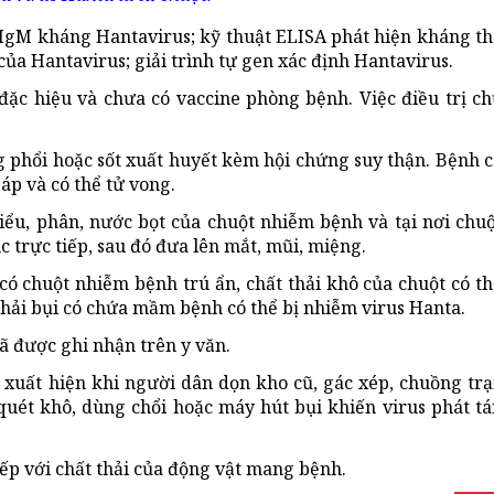
 IgM kháng Hantavirus; kỹ thuật ELISA phát hiện kháng th
ủa Hantavirus; giải trình tự gen xác định Hantavirus.
đặc hiệu và chưa có vaccine phòng bệnh. Việc điều trị ch
 phổi hoặc sốt xuất huyết kèm hội chứng suy thận. Bệnh c
áp và có thể tử vong.
iểu, phân, nước bọt của chuột nhiễm bệnh và tại nơi chuộ
c trực tiếp, sau đó đưa lên mắt, mũi, miệng.
có chuột nhiễm bệnh trú ẩn, chất thải khô của chuột có t
phải bụi có chứa mầm bệnh có thể bị nhiễm virus Hanta.
ã được ghi nhận trên y văn.
xuất hiện khi người dân dọn kho cũ, gác xép, chuồng trại
uét khô, dùng chổi hoặc máy hút bụi khiến virus phát tá
iếp với chất thải của động vật mang bệnh.