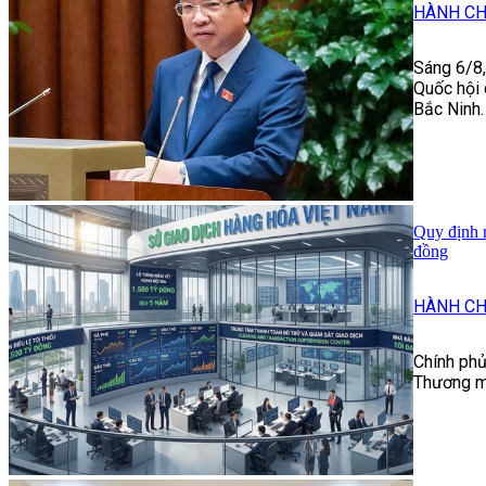
HÀNH CH
Sáng 6/8,
Quốc hội 
Bắc Ninh.
Quy định m
đồng
HÀNH CH
Chính ph
Thương mạ