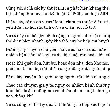
Cùng với đó là các kỹ thuật ELISA phát hiện kháng thể
IgG kháng Hantavirus; kỹ thuật RT-PCR phát hiện ARN c
Hiện nay, bệnh do virus Hanta chưa có thuốc điều trị 
yếu dựa vào hồi sức tích cực và chăm sóc hỗ trợ.
Virus này có thể gây bệnh nặng ở người, như hội chứng
thể diễn biến nhanh, gây khó thở, suy hô hấp, tụt huyết 
Đường lây truyền chủ yếu của virus này là qua nước t
nhiễm bệnh làm tổ hay trú ẩn, bị chuột cắn hoặc tiếp xú
Hoặc khi quét dọn, hút bụi hoặc dọn nhà, dọn kho nơi 
phát tán thành bụi rất nhỏ trong không khí; người hít 
Bệnh lây truyền từ người sang người rất hiếm nhưng đ
Theo các chuyên gia y tế, nguy cơ nhiễm bệnh thường 
kho thóc hoặc những nơi có nhiều phân chuột nhưng q
vào không khí.
Virus cũng có thể lây qua vết thương hở tiếp xúc trực t