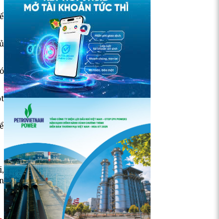
ể
ủ
ó
t
hể
,
n