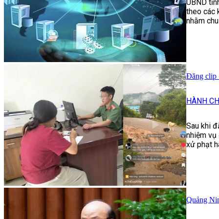
UBND tỉnh
theo các 
nhằm chuẩ
Đăng clip 
HÀNH CH
Sau khi đ
nhiệm vụ 
xử phạt h
Quảng Nin