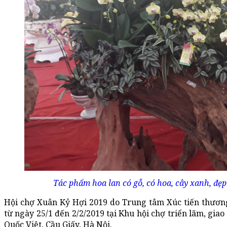
Tác phẩm hoa lan có gỗ, có hoa, cây xanh, đẹ
Hội chợ Xuân Kỷ Hợi 2019 do Trung tâm Xúc tiến thươn
từ ngày 25/1 đến 2/2/2019 tại Khu hội chợ triển lãm, gia
Quốc Việt, Cầu Giấy, Hà Nội.