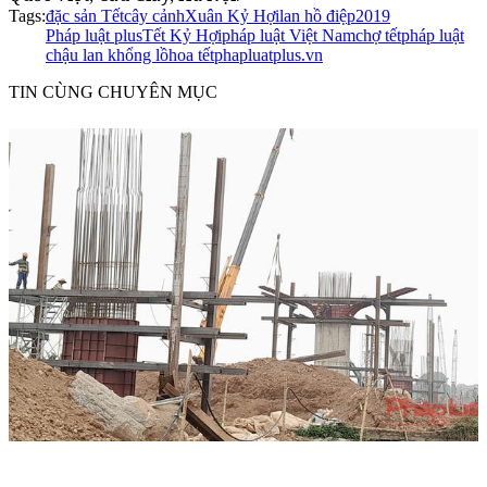
Tags:
đặc sản Tết
cây cảnh
Xuân Kỷ Hợi
lan hồ điệp
2019
Pháp luật plus
Tết Kỷ Hợi
pháp luật Việt Nam
chợ tết
pháp luật
chậu lan khổng lồ
hoa tết
phapluatplus.vn
TIN CÙNG CHUYÊN MỤC