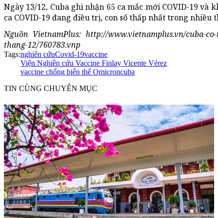
Ngày 13/12, Cuba ghi nhận 65 ca mắc mới COVID-19 và kh
ca COVID-19 đang điều trị, con số thấp nhất trong nhiều th
Nguồn VietnamPlus: http://www.vietnamplus.vn/cuba-co-t
thang-12/760783.vnp
Tags:
nghiên cứu
Covid-19
vaccine
Viện Nghiên cứu Vaccine Finlay Vicente Vérez
vaccine chống biến thể Omicron
cuba
TIN CÙNG CHUYÊN MỤC