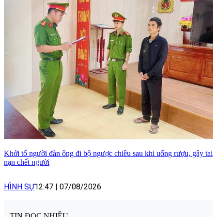
Khởi tố người đàn ông đi bộ ngược chiều sau khi uống rượu, gây tai
nạn chết người
HÌNH SỰ
12:47
|
07/08/2026
TIN ĐỌC NHIỀU