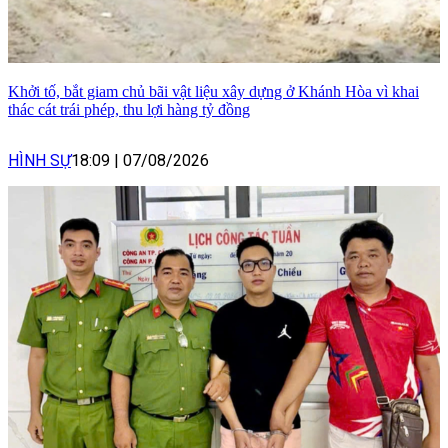
Khởi tố, bắt giam chủ bãi vật liệu xây dựng ở Khánh Hòa vì khai
thác cát trái phép, thu lợi hàng tỷ đồng
HÌNH SỰ
18:09
|
07/08/2026