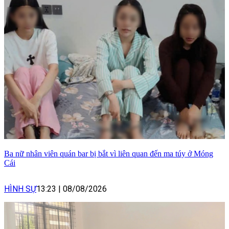
Ba nữ nhân viên quán bar bị bắt vì liên quan đến ma túy ở Móng
Cái
HÌNH SỰ
13:23
|
08/08/2026