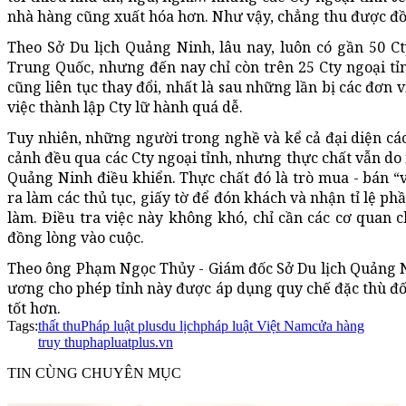
nhà hàng cũng xuất hóa hơn. Như vậy, chẳng thu được đồ
Theo Sở Du lịch Quảng Ninh, lâu nay, luôn có gần 50 
Trung Quốc, nhưng đến nay chỉ còn trên 25 Cty ngoại tỉn
cũng liên tục thay đổi, nhất là sau những lần bị các đơn
việc thành lập Cty lữ hành quá dễ.
Tuy nhiên, những người trong nghề và kể cả đại diện các
cảnh đều qua các Cty ngoại tỉnh, nhưng thực chất vẫn d
Quảng Ninh điều khiển. Thực chất đó là trò mua - bán “v
ra làm các thủ tục, giấy tờ để đón khách và nhận tỉ lệ p
làm. Điều tra việc này không khó, chỉ cần các cơ quan
đồng lòng vào cuộc.
Theo ông Phạm Ngọc Thủy - Giám đốc Sở Du lịch Quảng
ương cho phép tỉnh này được áp dụng quy chế đặc thù đối 
tốt hơn.
Tags:
thất thu
Pháp luật plus
du lịch
pháp luật Việt Nam
cửa hàng
truy thu
phapluatplus.vn
TIN CÙNG CHUYÊN MỤC