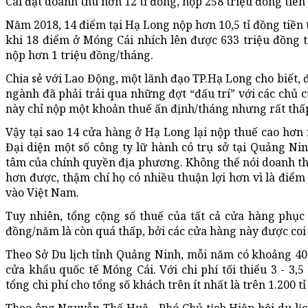
Cái đạt doanh thu hơn 12 tỉ đồng, nộp 258 triệu đồng tiền
Năm 2018, 14 điểm tại Hạ Long nộp hơn 10,5 tỉ đồng tiền 
khi 18 điểm ở Móng Cái nhích lên được 633 triệu đồng t
nộp hơn 1 triệu đồng/tháng.
Chia sẻ với Lao Động, một lãnh đạo TP.Hạ Long cho biết, đ
ngành đã phải trải qua những đợt “đấu trí” với các chủ 
này chỉ nộp một khoản thuế ấn định/tháng nhưng rất thấ
Vậy tại sao 14 cửa hàng ở Hạ Long lại nộp thuế cao hơn 
Đại diện một số công ty lữ hành có trụ sở tại Quảng Nin
tâm của chính quyền địa phương. Không thể nói doanh t
hơn được, thậm chí họ có nhiều thuận lợi hơn vì là điể
vào Việt Nam.
Tuy nhiên, tổng cộng số thuế của tất cả cửa hàng phục
đồng/năm là còn quá thấp, bởi các cửa hàng này được coi 
Theo Sở Du lịch tỉnh Quảng Ninh, mỗi năm có khoảng 40
cửa khẩu quốc tế Móng Cái. Với chi phí tối thiểu 3 - 3,
tổng chi phí cho tổng số khách trên ít nhất là trên 1.200 tỉ
Theo ông Nguyễn Thế Huệ - Phó Chủ tịch Hiệp hội du lị