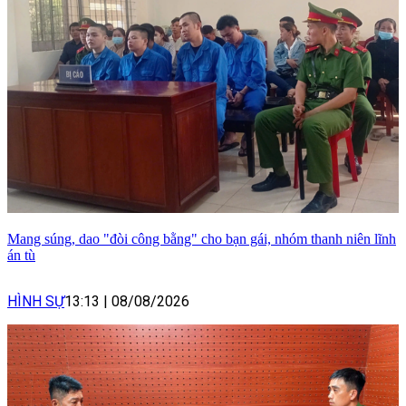
Mang súng, dao "đòi công bằng" cho bạn gái, nhóm thanh niên lĩnh
án tù
HÌNH SỰ
13:13
|
08/08/2026