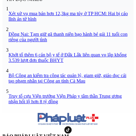
1
Xét xử vụ mua bán hơn 12,3kg ma túy ở TP HCM: Hai bị cáo
lĩnh án tử hình
2
Đồng Nai: Tạm giữ gã thanh niên bạo hành bé gái 11 tuổi con
riêng của người tình
3
Khởi tố thêm 6 cán bộ y tế ở Đắk Lắk liên quan vụ lập khống
3.539 lượt đơn thuốc BHYT
4
Bộ Công an kiểm tra công tác quản lý, giam giữ, giáo dục cải
tạo phạm nhân tại Công an tỉnh Cà Mau
5
Truy tố cựu Viện trưởng Viện Pháp y tâm thần Trung ương
nhận hối lộ hơn 8 tỷ đồng