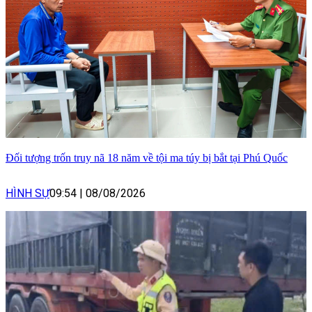
Đối tượng trốn truy nã 18 năm về tội ma túy bị bắt tại Phú Quốc
HÌNH SỰ
09:54
|
08/08/2026