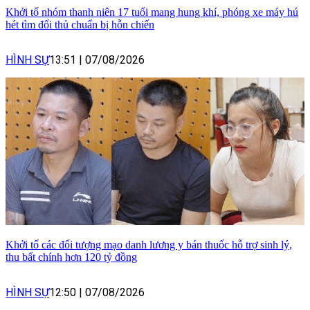
Khởi tố nhóm thanh niên 17 tuổi mang hung khí, phóng xe máy hú
hét tìm đối thủ chuẩn bị hỗn chiến
HÌNH SỰ
13:51
|
07/08/2026
Khởi tố các đối tượng mạo danh lương y bán thuốc hỗ trợ sinh lý,
thu bất chính hơn 120 tỷ đồng
HÌNH SỰ
12:50
|
07/08/2026