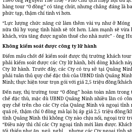
hàng tour “0 đồng” có tăng chút, nhưng chẳng đáng là ba
phức tạp, thậm chí tinh vi hơn.
“Lực lượng chức năng cứ làm thêm vài vụ như ở Móng 
nữa thì hy vọng tình hình sẽ tốt hơn. Làm mạnh sẽ vừa
khách, vừa tăng được nguồn thuế cho nhà nước” - ông Hu
Không kiểm soát được công ty lữ hành
Điểm mấu chốt để kiểm soát được thị trường khách tour
phải kiểm soát được các Cty lữ hành, bởi dòng khách này
Cty lữ hành. Trước đây, các Cty có trụ sở tại Quảng N
phải tuân thủ quy chế đặc thù của UBND tỉnh Quảng Ninh,
Ninh; thực hiện tour trọn gói với giá 2,5 triệu đồng/khách
Đến nay, thị trường tour “0 đồng” hoàn toàn nằm trong t
chế đặc thù, mặc dù UBND Quảng Ninh nhiều lần có côn
quy chế trên cho các Cty của Quảng Ninh và ngoại tỉnh 
quá rẻ, thậm chí 0 đồng mà lại bị áp giá 2,5 triệu đồng/
tỉnh Quảng Ninh thì không Cty nào chịu nổi, ngoại trừ tr
“Điều này thì chỉ các Cty ngoại tỉnh mới làm được. Khác
tối thiểu như ăn, ngủ, nghỉ… nhưng các Cty ngoại tỉnh s